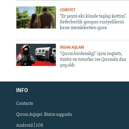
CEMİYET
"Er şeyni eki künde taşlap kettim".
Seferberlik qorqusı rusiyelilerni
kene memleketten quva
İNSAN AQLARI
"Qırım birdemligi" işini toqtattı,
tintüv ve tutuvlar ise Qırımda daa
çoq oldı
Русский
INFO
Українською
Contacts
QOŞULIÑIZ!
Qırım.Aqiqat. Bizim aqqında
Android | iOS