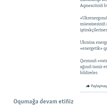
Aqmescitniñ bir
«Ukrenergonıñ
müessisesiniñ 
iştirakçilerine
Ukraina energe
«energetik» qa
Qırımnıñ «vata
ağınıñ tamir e
bildireler.
Paylaşmaq
Oqumağa devam etiñiz