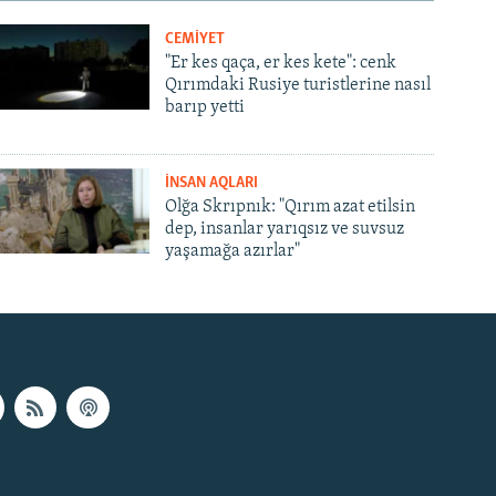
CEMİYET
"Er kes qaça, er kes kete": cenk
Qırımdaki Rusiye turistlerine nasıl
barıp yetti
İNSAN AQLARI
Olğa Skrıpnık: "Qırım azat etilsin
dep, insanlar yarıqsız ve suvsuz
yaşamağa azırlar"