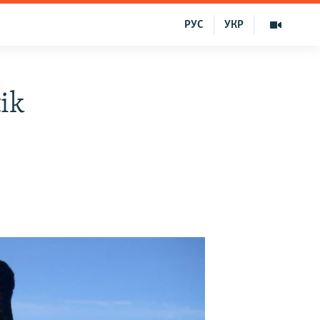
РУС
УКР
ik