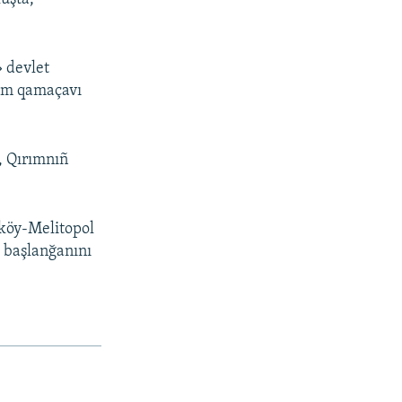
 devlet
rım qamaçavı
, Qırımnıñ
nköy-Melitopol
 başlanğanını