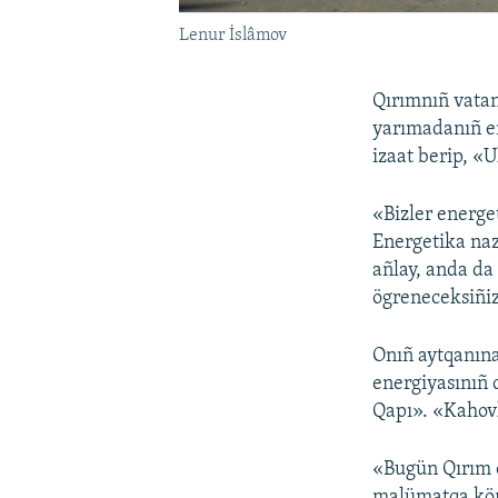
Lenur İslâmov
Qırımnıñ vatan
yarımadanıñ e
izaat berip, «
«Bizler energe
Energetika naz
añlay, anda da
ögreneceksiñiz
Onıñ aytqanına
energiyasınıñ 
Qapı». «Kahovk
«Bugün Qırım 
malümatqa köre