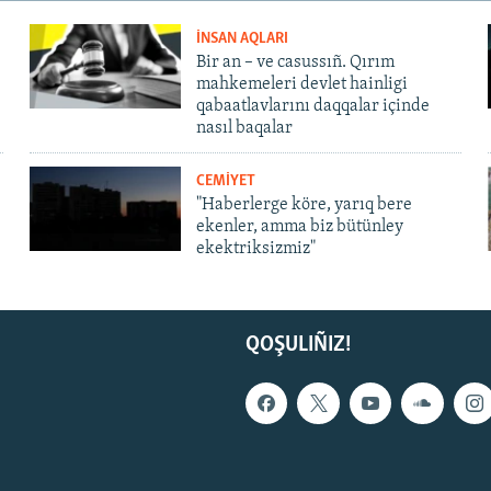
İNSAN AQLARI
Bir an – ve casussıñ. Qırım
mahkemeleri devlet hainligi
qabaatlavlarını daqqalar içinde
nasıl baqalar
CEMİYET
"Haberlerge köre, yarıq bere
ekenler, amma biz bütünley
ekektriksizmiz"
QOŞULIÑIZ!