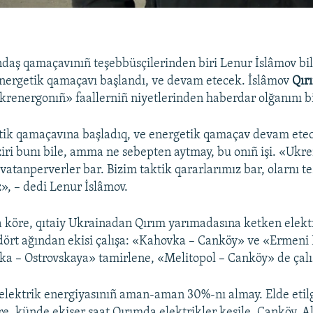
daş qamaçavınıñ teşebbüsçilerinden biri Lenur İslâmov bil
nergetik qamaçavı başlandı, ve devam etecek. İslâmov
Qır
Ukrenergonıñ» faallerniñ niyetlerinden haberdar olğanını bi
tik qamaçavına başladıq, ve energetik qamaçav devam ete
iri bunı bile, amma ne sebepten aytmay, bu onıñ işi. «Ukr
 vatanperverler bar. Bizim taktik qararlarımız bar, olarnı t
», – dedi Lenur İslâmov.
 köre, qıtaiy Ukrainadan Qırım yarımadasına ketken elekt
dört ağından ekisi çalışa: «Kahovka – Canköy» ve «Ermeni 
a – Ostrovskaya» tamirlene, «Melitopol – Canköy» de çal
elektrik energiyasınıñ aman-aman 30%-nı almay. Elde etil
, künde ekişer saat Qırımda elektrikler kesile, Canköy, Al