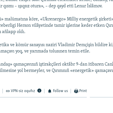
 qısmı – ışıqsız otura», – dep qayd etti Lenur İslâmov.
» malümatına köre, «Ukrenergo» Milliy energetik şirketi»
reberligi Herson vilâyetinde tamir işlerine keder etken Qı
n añlaşıp oldı.
tika ve kömür sanayısı naziri Vladimir Demçişin bildire ki
maçavı yoq, ve yarımada tolusınen temin etile.
ndaş» qamaçavınıñ iştirakçileri oktâbr 9-dan itibaren Ca
tilmesine yol bermeyler, ve Qırımnıñ «energetik» qamaçavı
VPN-siz oquñız
Follow us
Print