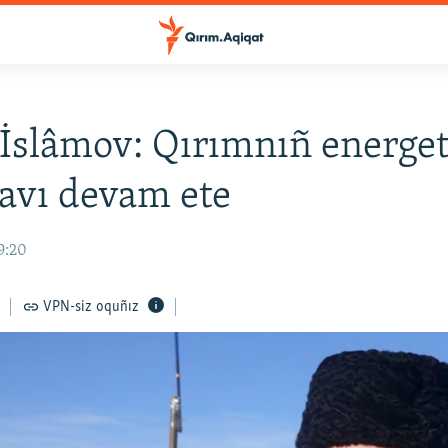
İslâmov: Qırımnıñ energet
avı devam ete
19:20
VPN-siz oquñız