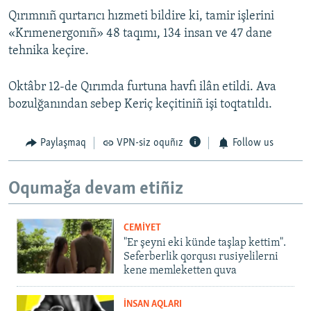
Qırımnıñ qurtarıcı hızmeti bildire ki, tamir işlerini
«Krımenergonıñ» 48 taqımı, 134 insan ve 47 dane
tehnika keçire.
Oktâbr 12-de Qırımda furtuna havfı ilân etildi. Ava
bozulğanından sebep Keriç keçitiniñ işi toqtatıldı.
Paylaşmaq
VPN-siz oquñız
Follow us
Oqumağa devam etiñiz
CEMİYET
"Er şeyni eki künde taşlap kettim".
Seferberlik qorqusı rusiyelilerni
kene memleketten quva
İNSAN AQLARI