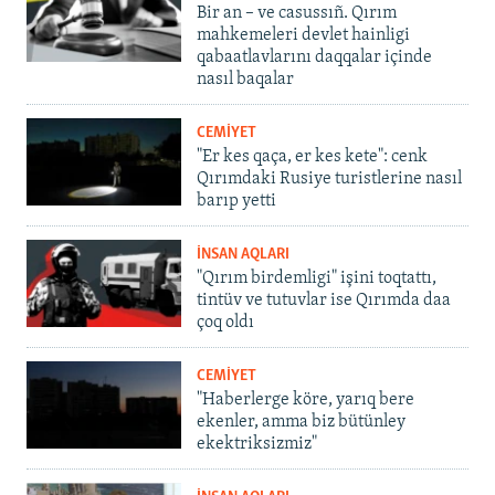
Bir an – ve casussıñ. Qırım
mahkemeleri devlet hainligi
qabaatlavlarını daqqalar içinde
nasıl baqalar
CEMİYET
"Er kes qaça, er kes kete": cenk
Qırımdaki Rusiye turistlerine nasıl
barıp yetti
İNSAN AQLARI
"Qırım birdemligi" işini toqtattı,
tintüv ve tutuvlar ise Qırımda daa
çoq oldı
CEMİYET
"Haberlerge köre, yarıq bere
ekenler, amma biz bütünley
ekektriksizmiz"