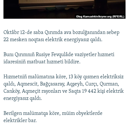
Русский
Українською
Oktâbr 12-de saba Qırımda ava bozulğanından sebep
QOŞULIÑIZ!
22 mesken noqtası elektrik energiyasız qaldı.
Bunı Qırımnıñ Rusiye Fevqulâde vaziyetler hızmeti
idaresiniñ matbuat hızmeti bildire.
RFE/RS bütün saytları
Hızmetniñ malümatına köre, 13 köy qısmen elektriksiz
qaldı, Aqmescit, Bağçasaray, Aqşeyh, Curçı, Qurman,
Canköy, Aqmeçit rayonları ve Saqta 19 442 kişi elektrik
energiyasız qaldı.
Berilgen malümatqa köre, müim obyektlerde
elektrikler bar.