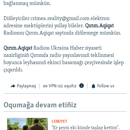
bağlanmaq mümkün.
Diñleyiciler crimea.reality@gmail.com elektron
adresine mektüplerini yollay bileler.
Qırım.Aqiqat
Radiosını Qırım.Aqiqat saytında diñlemege mümkün.
Qırım.Aqiqat
Radiosı Ukraina Haber siyaseti
nazirliginiñ Qırımda radio yayınlavınıñ teklinmesi
boyunca leyhasınıñ ekinci basamağı çerçivesinde işlep
çıqarıldı.
Paylaşmaq
VPN-siz oquñız
Follow us
Oqumağa devam etiñiz
CEMİYET
"Er şeyni eki künde taşlap kettim".