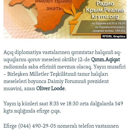
Русский
Українською
QOŞULIÑIZ!
Açıq diplomatiya vastalarınen qırımtatar halqınıñ aq-
uquqlarını qoruv meselesi oktâbr 12-de
Qırım.Aqiqat
RFE/RS bütün saytları
radiosında saba efiriniñ mevzusı olacaq. Yayın musafiri
– Birleşken Milletler Teşkilâtınıñ tamır halqları
meseleleri boyunca Daimiy Forumnıñ prezident
muavini, azası
Oliver Loode
.
Yayın iş künleri saat 8:35 ve 18:30 orta dalğalarda 549
kgts sıqlığında efirge çıqa.
Efirge (044) 490-29-05 nomeralı telefon vastasınen