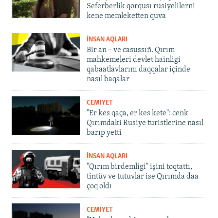
Seferberlik qorqusı rusiyelilerni
kene memleketten quva
İNSAN AQLARI
Bir an – ve casussıñ. Qırım
mahkemeleri devlet hainligi
qabaatlavlarını daqqalar içinde
nasıl baqalar
CEMİYET
"Er kes qaça, er kes kete": cenk
Qırımdaki Rusiye turistlerine nasıl
barıp yetti
İNSAN AQLARI
"Qırım birdemligi" işini toqtattı,
tintüv ve tutuvlar ise Qırımda daa
çoq oldı
CEMİYET