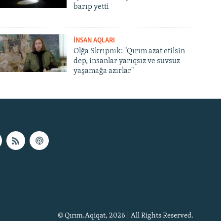
barıp yetti
İNSAN AQLARI
Olğa Skrıpnık: "Qırım azat etilsin
dep, insanlar yarıqsız ve suvsuz
yaşamağa azırlar"
© Qırım.Aqiqat, 2026 | All Rights Reserved.