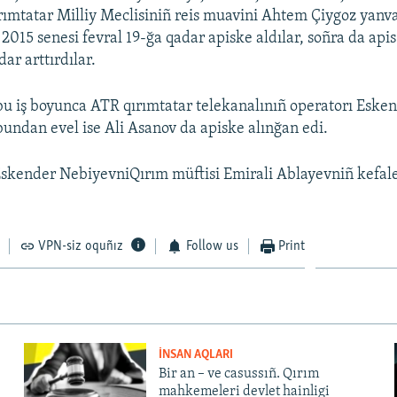
ımtatar Milliy Meclisiniñ reis muavini Ahtem Çiygoz yanv
 2015 senesi fevral 19-ğa qadar apiske aldılar, soñra da api
ar arttırdılar.
bu iş boyunca ATR qırımtatar telekanalınıñ operatorı Eske
 bundan evel ise Ali Asanov da apiske alınğan edi.
skender NebiyevniQırım müftisi Emirali Ablayevniñ kefal
VPN-siz oquñız
Follow us
Print
İNSAN AQLARI
Bir an – ve casussıñ. Qırım
mahkemeleri devlet hainligi