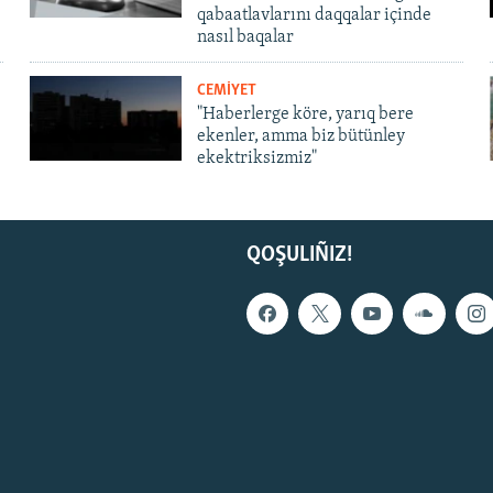
qabaatlavlarını daqqalar içinde
nasıl baqalar
CEMİYET
"Haberlerge köre, yarıq bere
ekenler, amma biz bütünley
ekektriksizmiz"
QOŞULIÑIZ!