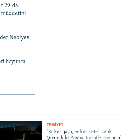
ar 29-da
s müddetini
nder Nebiyev
eti boyunca
CEMİYET
"Er kes qaça, er kes kete": cenk
Qırımdaki Rusiye turistlerine nasıl