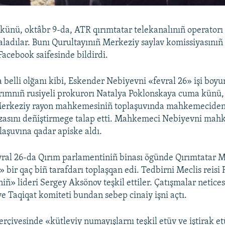
ünü, oktâbr 9-da, ATR qırımtatar telekanalınıñ operatorı
ladılar. Bunı Qurultayınıñ Merkeziy saylav komissiyasınıñ 
acebook saifesinde bildirdi.
 belli olğanı kibi, Eskender Nebiyevni «fevral 26» işi boy
ırımnıñ rusiyeli prokurorı Natalya Poklonskaya cuma künü,
erkeziy rayon mahkemesiniñ toplaşuvında mahkemecide
zasını deñiştirmege talap etti. Mahkemeci Nebiyevni ma
laşuvına qadar apiske aldı.
vral 26-da Qırım parlamentiniñ binası ögünde Qırımtatar Mi
» bir qaç biñ tarafdarı toplaşqan edi. Tedbirni Meclis reisi
niñ» lideri Sergey Aksönov teşkil ettiler. Çatışmalar netice
ye Taqiqat komiteti bundan sebep cinaiy işni açtı.
çerçivesinde «kütleviy numayışlarnı teşkil etüv ve iştirak e