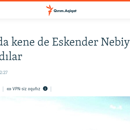
a kene de Eskender Nebiy
dılar
2:27
VPN-siz oquñız