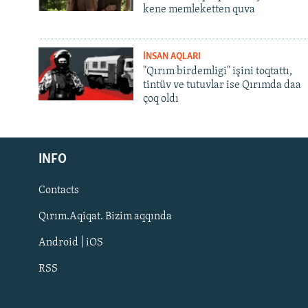
kene memleketten quva
İNSAN AQLARI
"Qırım birdemligi" işini toqtattı,
tintüv ve tutuvlar ise Qırımda daa
çoq oldı
Русский
INFO
Українською
Contacts
QOŞULIÑIZ!
Qırım.Aqiqat. Bizim aqqında
Android | iOS
RSS
RFE/RS bütün saytları