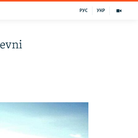
РУС
УКР
evni