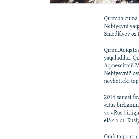
Qırımda cuma k
Nebiyevni yaqa
Smedlâyev öz F
Qırım.Aqiqatqa
уаqaladılar. Q
Aqmescitniñ M
Nebiyevniñ ce
nevbetteki top
2014 senesi fe
«Rus birliginiñ
ve «Rus birligi
elâk oldı. Rusi
Onıñ taqiqatı 