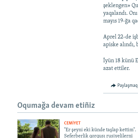
şeklengen» Qır
yaqalandı. Onı
mayıs 19-ğa qad
Aprel 22-de iş
apiske alındı,
İyün 18 künü E
azat ettiler.
Paylaşmaq
Oqumağa devam etiñiz
CEMİYET
"Er şeyni eki künde taşlap kettim".
Seferberlik qorqusı rusiyelilerni