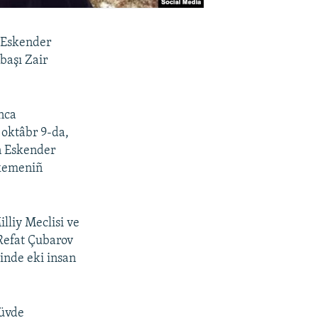
 Eskender
başı Zair
unca
 oktâbr 9-da,
n Eskender
hkemeniñ
lliy Meclisi ve
 Refat Çubarov
sinde eki insan
tüvde