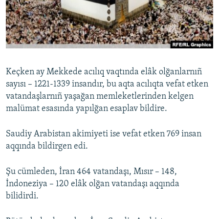
Русский
Українською
QOŞULIÑIZ!
Keçken ay Mekkede acılıq vaqtında elâk olğanlarnıñ
sayısı – 1221-1339 insandır, bu aqta acılıqta vefat etken
vatandaşlarnıñ yaşağan memleketlerinden kelgen
RFE/RS bütün saytları
malümat esasında yapılğan esaplav bildire.
Saudiy Arabistan akimiyeti ise vefat etken 769 insan
aqqında bildirgen edi.
Şu cümleden, İran 464 vatandaşı, Mısır – 148,
İndoneziya – 120 elâk olğan vatandaşı aqqında
bilidirdi.