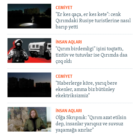
CEMİYET
"Er kes qaça, er kes kete": cenk
Qırımdaki Rusiye turistlerine nasıl
barıp yetti
İNSAN AQLARI
"Qırım birdemligi" işini toqtattı,
tintüv ve tutuvlar ise Qırımda daa
çoq oldı
CEMİYET
"Haberlerge köre, yarıq bere
ekenler, amma biz bütünley
ekektriksizmiz"
İNSAN AQLARI
Olğa Skrıpnık: "Qırım azat etilsin
dep, insanlar yarıqsız ve suvsuz
yaşamağa azırlar"