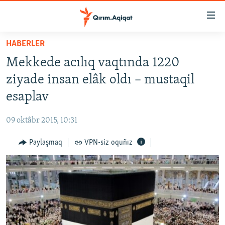
Link
açıqlığı
Esas
HABERLER
mündericege
HABERLER
Mekkede acılıq vaqtında 1220
qaytmaq
SİYASET
Baş
ziyade insan elâk oldı – mustaqil
İQTİSADİYAT
navigatsiyağa
esaplav
qaytmaq
CEMİYET
Qıdıruvğa
09 oktâbr 2015, 10:31
MEDENİYET
qaytmaq
Paylaşmaq
VPN-siz oquñız
İNSAN AQLARI
VİDEO
SÜRET
BLOGLAR
FİKİR