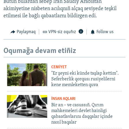
Bütün bulardan sebep İran Saudiy Arabistan
akimiyetine nisbeten acılıqnıñ alçaq seviyede teşkil
etilmesi ile bağlı qabaatlarnı bildirgen edi.
Paylaşmaq
VPN-siz oquñız
Follow us
Oqumağa devam etiñiz
CEMİYET
"Er şeyni eki künde taşlap kettim".
Seferberlik qorqusı rusiyelilerni
kene memleketten quva
İNSAN AQLARI
Bir an – ve casussıñ. Qırım
mahkemeleri devlet hainligi
qabaatlavlarını daqqalar içinde
nasıl baqalar