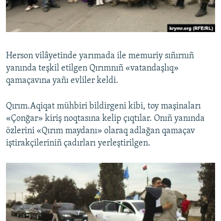
Русский
Українською
Herson vilâyetinde yarımada ile memuriy sıñırnıñ
QOŞULIÑIZ!
yanında teşkil etilgen Qırımnıñ «vatandaşlıq»
qamaçavınа yañı evliler keldi.
Qırım.Aqiqat mühbiri bildirgeni kibi, toy maşinaları
RFE/RS bütün saytları
«Çonğar» kiriş noqtasına kelip çıqtılar. Onıñ yanında
özlerini «Qırım maydanı» olaraq adlağan qamaçav
iştirakçileriniñ çadırları yerleştirilgen.