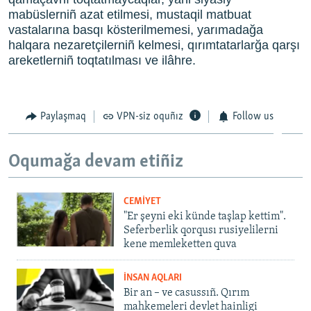
mabüslerniñ azat etilmesi, mustaqil matbuat
vastalarına basqı kösterilmemesi, yarımadağa
halqara nezaretçilerniñ kelmesi, qırımtatarlarğa qarşı
areketlerniñ toqtatılması ve ilâhre.
Paylaşmaq
VPN-siz oquñız
Follow us
Oqumağa devam etiñiz
CEMİYET
"Er şeyni eki künde taşlap kettim".
Seferberlik qorqusı rusiyelilerni
kene memleketten quva
İNSAN AQLARI
Bir an – ve casussıñ. Qırım
mahkemeleri devlet hainligi