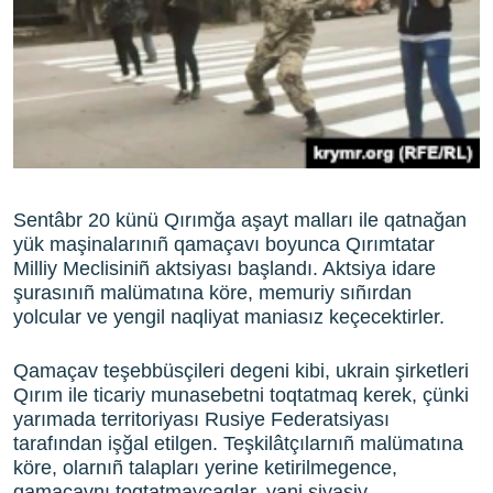
Sentâbr 20 künü Qırımğa aşayt malları ile qatnağan
yük maşinalarınıñ qamaçavı boyunca Qırımtatar
Milliy Meclisiniñ aktsiyası başlandı. Aktsiya idare
şurasınıñ malümatına köre, memuriy sıñırdan
yolcular ve yengil naqliyat maniasız keçecektirler.
Qamaçav teşebbüsçileri degeni kibi, ukrain şirketleri
Qırım ile ticariy munasebetni toqtatmaq kerek, çünki
yarımada territoriyası Rusiye Federatsiyası
tarafından işğal etilgen. Teşkilâtçılarnıñ malümatına
köre, olarnıñ talapları yerine ketirilmegence,
qamaçavnı toqtatmaycaqlar, yani siyasiy