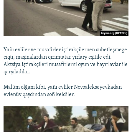
Yañı evliler ve musafirler iştirakçilernen subetleşmege
çıqtı, maşinalardan qırımtatar yırlary eşitile edi.
Aktsiya iştirakçileri musafirlerni oyun ve hayırlavlar ile
qarşıladılar.
Malüm olğanı kibi, yañı evliler Novoalekseyevkadan
evlenüv qaydından soñ keldiler.