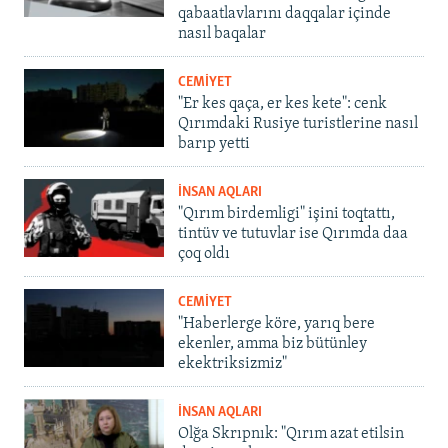
qabaatlavlarını daqqalar içinde
nasıl baqalar
CEMİYET
"Er kes qaça, er kes kete": cenk
Qırımdaki Rusiye turistlerine nasıl
barıp yetti
İNSAN AQLARI
"Qırım birdemligi" işini toqtattı,
tintüv ve tutuvlar ise Qırımda daa
çoq oldı
CEMİYET
"Haberlerge köre, yarıq bere
ekenler, amma biz bütünley
ekektriksizmiz"
İNSAN AQLARI
Olğa Skrıpnık: "Qırım azat etilsin