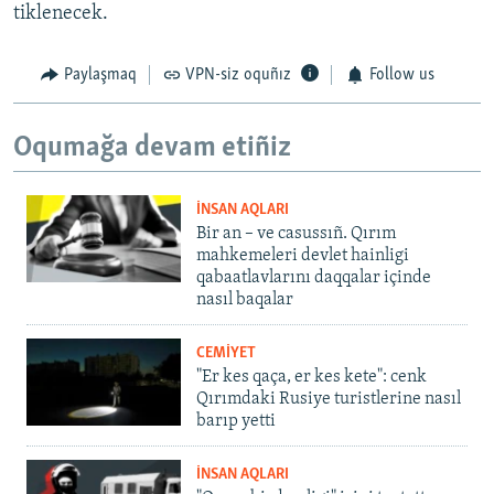
tiklenecek.
Paylaşmaq
VPN-siz oquñız
Follow us
Oqumağa devam etiñiz
İNSAN AQLARI
Bir an – ve casussıñ. Qırım
mahkemeleri devlet hainligi
qabaatlavlarını daqqalar içinde
nasıl baqalar
CEMİYET
"Er kes qaça, er kes kete": cenk
Qırımdaki Rusiye turistlerine nasıl
barıp yetti
İNSAN AQLARI