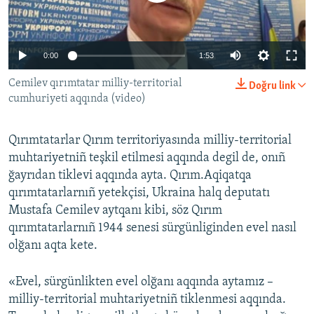
Русский
Українською
0:00
1:53
Cemilev qırımtatar milliy-territorial
Doğru link
QOŞULIÑIZ!
cumhuriyeti aqqında (video)
Qırımtatarlar Qırım territoriyasında milliy-territorial
RFE/RS bütün saytları
muhtariyetniñ teşkil etilmesi aqqında degil de, onıñ
ğayrıdan tiklevi aqqında ayta. Qırım.Aqiqatqa
qırımtatarlarnıñ yetekçisi, Ukraina halq deputatı
Mustafa Cemilev aytqanı kibi, söz Qırım
qırımtatarlarnıñ 1944 senesi sürgünliginden evel nasıl
olğanı aqta kete.
«Evel, sürgünlikten evel olğanı aqqında aytamız –
milliy-territorial muhtariyetniñ tiklenmesi aqqında.