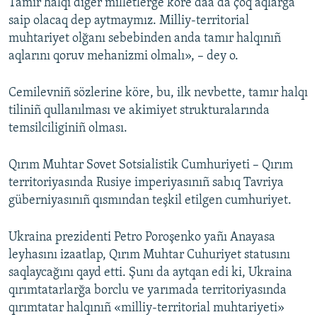
Tamır halqı diger milletlerge köre daa da çoq aqlarğa
saip olacaq dep aytmaymız. Milliy-territorial
muhtariyet olğanı sebebinden anda tamır halqınıñ
aqlarını qoruv mehanizmi olmalı», – dey o.
Cemilevniñ sözlerine köre, bu, ilk nevbette, tamır halqı
tiliniñ qullanılması ve akimiyet strukturalarında
temsilciliginiñ olması.
Qırım Muhtar Sovet Sotsialistik Cumhuriyeti – Qırım
territoriyasında Rusiye imperiyasınıñ sabıq Tavriya
güberniyasınıñ qısmından teşkil etilgen cumhuriyet.
Ukraina prezidenti Petro Poroşenko yañı Anayasa
leyhasını izaatlap, Qırım Muhtar Cuhuriyet statusını
saqlaycağını qayd etti. Şunı da aytqan edi ki, Ukraina
qırımtatarlarğa borclu ve yarımada territoriyasında
qırımtatar halqınıñ «milliy-territorial muhtariyeti»