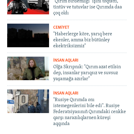
"Qırım birdemligi" işini toqtattı,
tintüv ve tutuvlar ise Qırımda daa
çoq oldı
CEMİYET
"Haberlerge köre, yarıq bere
ekenler, amma biz bütünley
ekektriksizmiz"
İNSAN AQLARI
Olğa Skrıpnık: "Qırım azat etilsin
dep, insanlar yarıqsız ve suvsuz
yaşamağa azırlar"
İNSAN AQLARI
"Rusiye Qırımda onı
istemegenlerini bile edi". Rusiye
Federatsiyasınıñ Qırımdaki cenkke
qarşı narazılıqlarnen küreşi
aqqında