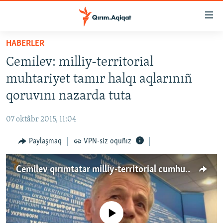
Link
açıqlığı
Esas
HABERLER
mündericege
HABERLER
Cemilev: milliy-territorial
qaytmaq
SİYASET
Baş
muhtariyet tamır halqı aqlarınıñ
İQTİSADİYAT
navigatsiyağa
qoruvını nazarda tuta
qaytmaq
CEMİYET
Qıdıruvğa
07 oktâbr 2015, 11:04
MEDENİYET
qaytmaq
Paylaşmaq
VPN-siz oquñız
İNSAN AQLARI
VİDEO
Cemilev qırımtatar milliy-territorial cumhuriyeti aqqında (video)
SÜRET
BLOGLAR
No media source currently available
FİKİR