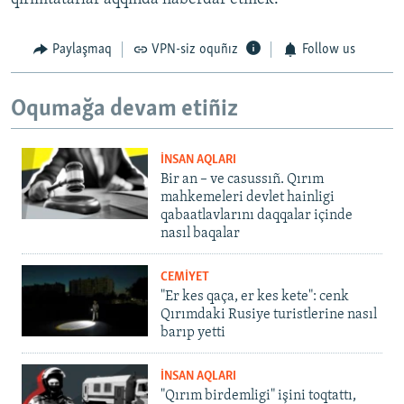
Paylaşmaq
VPN-siz oquñız
Follow us
Oqumağa devam etiñiz
İNSAN AQLARI
Bir an – ve casussıñ. Qırım
mahkemeleri devlet hainligi
qabaatlavlarını daqqalar içinde
nasıl baqalar
CEMİYET
"Er kes qaça, er kes kete": cenk
Qırımdaki Rusiye turistlerine nasıl
barıp yetti
İNSAN AQLARI
"Qırım birdemligi" işini toqtattı,