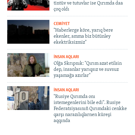
tintüv ve tutuvlar ise Qırımda daa
çoq oldı
CEMİYET
"Haberlerge köre, yarıq bere
ekenler, amma biz bütünley
ekektriksizmiz"
İNSAN AQLARI
Olğa Skrıpnık: "Qırım azat etilsin
dep, insanlar yarıqsız ve suvsuz
yaşamağa azırlar"
İNSAN AQLARI
"Rusiye Qırımda onı
istemegenlerini bile edi". Rusiye
Federatsiyasınıñ Qırımdaki cenkke
qarşı narazılıqlarnen küreşi
aqqında