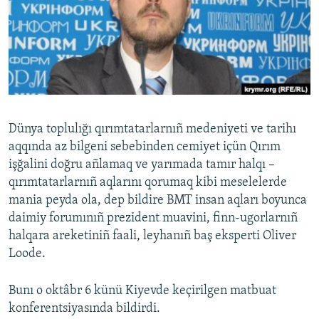
Русский
Українською
QOŞULIÑIZ!
Dünya toplulığı qırımtatarlarnıñ medeniyeti ve tarihı
aqqında az bilgeni sebebinden cemiyet içün Qırım
RFE/RS bütün saytları
işğalini doğru añlamaq ve yarımada tamır halqı –
qırımtatarlarnıñ aqlarını qorumaq kibi meselelerde
mania peyda ola, dep bildire BMT insan aqları boyunca
daimiy forumınıñ prezident muavini, finn-ugorlarnıñ
halqara areketiniñ faali, leyhanıñ baş eksperti Oliver
Loode.
Bunı o oktâbr 6 künü Kiyevde keçirilgen matbuat
konferentsiyasında bildirdi.