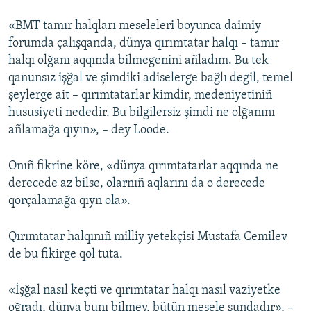
«BMT tamır halqları meseleleri boyunca daimiy
forumda çalışqanda, dünya qırımtatar halqı – tamır
halqı olğanı aqqında bilmegenini añladım. Bu tek
qanunsız işğal ve şimdiki adiselerge bağlı degil, temel
şeylerge ait – qırımtatarlar kimdir, medeniyetiniñ
hususiyeti nededir. Bu bilgilersiz şimdi ne olğanını
añlamağa qıyın», – dey Loode.
Onıñ fikrine köre, «dünya qırımtatarlar aqqında ne
derecede az bilse, olarnıñ aqlarını da o derecede
qorçalamağa qıyn ola».
Qırımtatar halqınıñ milliy yetekçisi Mustafa Cemilev
de bu fikirge qol tuta.
«İşğal nasıl keçti ve qırımtatar halqı nasıl vaziyetke
oğradı, dünya bunı bilmey, bütün mesele şundadır», –