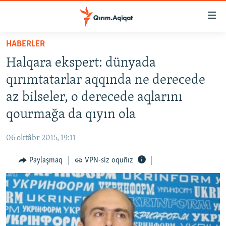
Link
açıqlığı
Esas
HABERLER
mündericege
HABERLER
Halqara ekspert: dünyada
qaytmaq
SİYASET
Baş
qırımtatarlar aqqında ne dereсede
İQTİSADİYAT
navigatsiyağa
az bilseler, o derecede aqlarını
qaytmaq
CEMİYET
qourmağa da qıyın ola
Qıdıruvğa
MEDENİYET
qaytmaq
06 oktâbr 2015, 19:11
İNSAN AQLARI
Paylaşmaq
VPN-siz oquñız
VİDEO
SÜRET
BLOGLAR
FİKİR