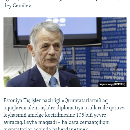
dey Cemilev.
Estoniya Tış işler nazirligi «Qırımtatarlarnıñ aq-
uquqlarını alem-aşkâre diplomatiya usulları ile qoruv»
leyhasınıñ amelge keçirilmesine 105 biñ yevro
ayıracaq.Leyha maqsadı – halqara cemaatçılıqnı
qırımtatarlar aqqında haberdar etmek.