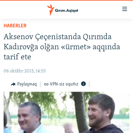
Link
açıqlığı
Esas
HABERLER
mündericege
HABERLER
Aksenov Çeçenistanda Qırımda
qaytmaq
SİYASET
Baş
Kadırovğa olğan «ürmet» aqqında
İQTİSADİYAT
navigatsiyağa
tarif ete
qaytmaq
CEMİYET
Qıdıruvğa
06 oktâbr 2015, 14:53
MEDENİYET
qaytmaq
Paylaşmaq
VPN-siz oquñız
İNSAN AQLARI
VİDEO
SÜRET
BLOGLAR
FİKİR