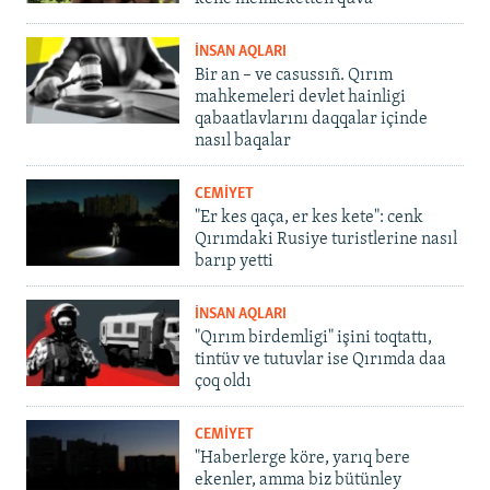
İNSAN AQLARI
Bir an – ve casussıñ. Qırım
mahkemeleri devlet hainligi
qabaatlavlarını daqqalar içinde
nasıl baqalar
CEMİYET
"Er kes qaça, er kes kete": cenk
Qırımdaki Rusiye turistlerine nasıl
barıp yetti
İNSAN AQLARI
"Qırım birdemligi" işini toqtattı,
tintüv ve tutuvlar ise Qırımda daa
çoq oldı
CEMİYET
"Haberlerge köre, yarıq bere
ekenler, amma biz bütünley