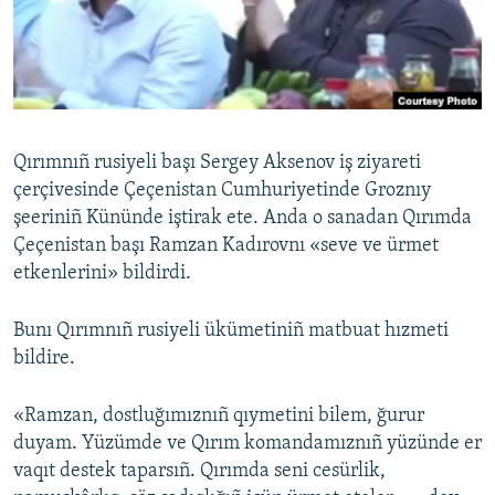
Русский
Українською
QOŞULIÑIZ!
Qırımnıñ rusiyeli başı Sergey Aksenov iş ziyareti
çerçivesinde Çeçenistan Cumhuriyetinde Groznıy
şeeriniñ Kününde iştirak ete. Anda o sanadan Qırımda
RFE/RS bütün saytları
Çeçenistan başı Ramzan Kadırovnı «seve ve ürmet
etkenlerini» bildirdi.
Bunı Qırımnıñ rusiyeli ükümetiniñ matbuat hızmeti
bildire.
«Ramzan, dostluğımıznıñ qıymetini bilem, ğurur
duyam. Yüzümde ve Qırım komandamıznıñ yüzünde er
vaqıt destek taparsıñ. Qırımda seni cesürlik,