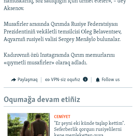
namuskârlıq, söz sadıqlığıñ içün ürmet eteler», – dey
Aksenov.
Musafirler arasında Qırımda Rusiye Federatsiyası
Prezidentiniñ vekâletli temsilcisi Оleg Belaventsev,
Aqyarnıñ rusiyeli valisi Sergey Menâylo bulunalar.
Kadırovnıñ özü Instagramda Qırım memurlarını
«qıymetli musafirler» olaraq adladı.
Paylaşmaq
VPN-siz oquñız
Follow us
Oqumağa devam etiñiz
CEMİYET
"Er şeyni eki künde taşlap kettim".
Seferberlik qorqusı rusiyelilerni
kene memleketten quva