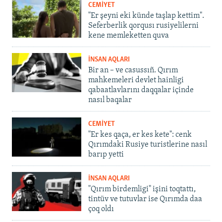
CEMİYET
"Er şeyni eki künde taşlap kettim".
Seferberlik qorqusı rusiyelilerni
kene memleketten quva
İNSAN AQLARI
Bir an – ve casussıñ. Qırım
mahkemeleri devlet hainligi
qabaatlavlarını daqqalar içinde
nasıl baqalar
CEMİYET
"Er kes qaça, er kes kete": cenk
Qırımdaki Rusiye turistlerine nasıl
barıp yetti
İNSAN AQLARI
"Qırım birdemligi" işini toqtattı,
tintüv ve tutuvlar ise Qırımda daa
çoq oldı