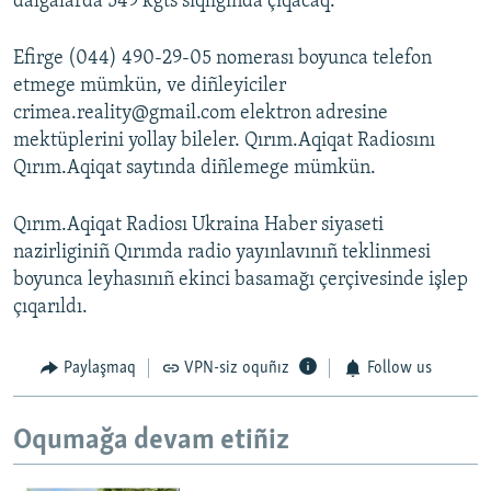
dalğalarda 549 kgts sıqlığında çıqacaq.
Efirge (044) 490-29-05 nomerası boyunca telefon
etmege mümkün, ve diñleyiciler
crimea.reality@gmail.com elektron adresine
mektüplerini yollay bileler. Qırım.Aqiqat Radiosını
Qırım.Aqiqat saytında diñlemege mümkün.
Qırım.Aqiqat Radiosı Ukraina Haber siyaseti
nazirliginiñ Qırımda radio yayınlavınıñ teklinmesi
boyunca leyhasınıñ ekinci basamağı çerçivesinde işlep
çıqarıldı.
Paylaşmaq
VPN-siz oquñız
Follow us
Oqumağa devam etiñiz