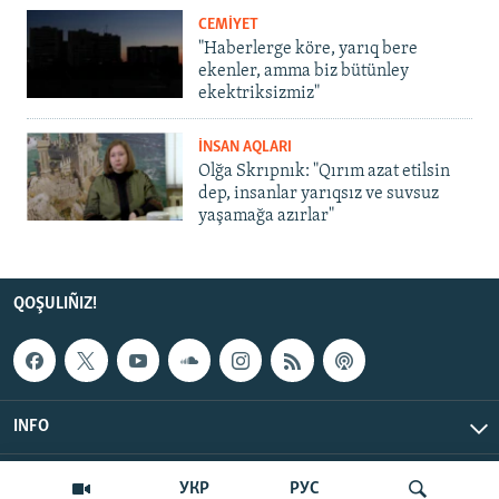
CEMİYET
"Haberlerge köre, yarıq bere
ekenler, amma biz bütünley
ekektriksizmiz"
İNSAN AQLARI
Olğa Skrıpnık: "Qırım azat etilsin
dep, insanlar yarıqsız ve suvsuz
yaşamağa azırlar"
QOŞULIÑIZ!
INFO
© Qırım.Aqiqat, 2026 | All Rights Reserved.
УКР
РУС