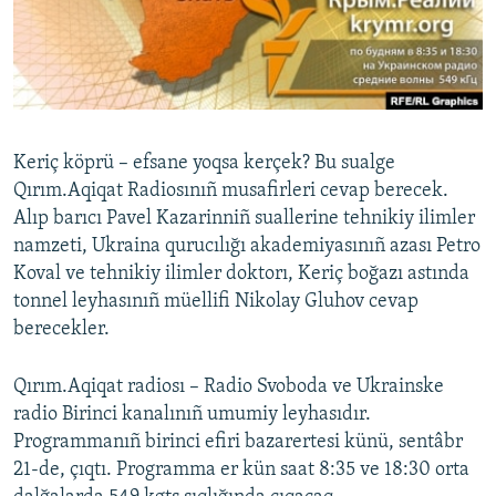
Русский
Українською
QOŞULIÑIZ!
Keriç köprü – efsane yoqsa kerçek? Bu sualge
Qırım.Aqiqat Radiosınıñ musafirleri cevap berecek.
Alıp barıcı Pavel Kazarinniñ suallerine tehnikiy ilimler
RFE/RS bütün saytları
namzeti, Ukraina qurucılığı akademiyasınıñ azası Petro
Koval ve tehnikiy ilimler doktorı, Keriç boğazı astında
tonnel leyhasınıñ müellifi Nikolay Gluhov cevap
berecekler.
Qırım.Aqiqat radiosı – Radio Svoboda ve Ukrainske
radio Birinci kanalınıñ umumiy leyhasıdır.
Programmanıñ birinci efiri bazarertesi künü, sentâbr
21-de, çıqtı. Programma er kün saat 8:35 ve 18:30 orta