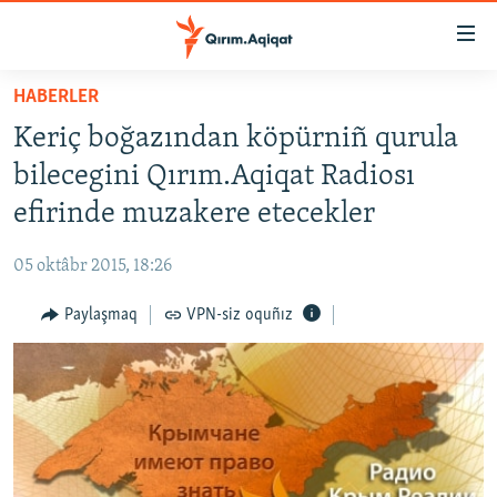
Link
açıqlığı
Esas
HABERLER
mündericege
HABERLER
Keriç boğazından köpürniñ qurula
qaytmaq
SİYASET
Baş
bilecegini Qırım.Aqiqat Radiosı
İQTİSADİYAT
navigatsiyağa
efirinde muzakere etecekler
qaytmaq
CEMİYET
Qıdıruvğa
05 oktâbr 2015, 18:26
MEDENİYET
qaytmaq
Paylaşmaq
VPN-siz oquñız
İNSAN AQLARI
VİDEO
SÜRET
BLOGLAR
FİKİR