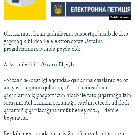
Русский
Українською
Ukrain musulman qadınlarına pasportqa hicab ile foto
QOŞULIÑIZ!
yapmaq kibi rica ile elektron sorav Ukraina
prezidentiniñ saytında peyda oldı.
Ariza müellifi – Oksana Elşeyh.
RFE/RS bütün saytları
«Vicdan sеrbestligi aqqında» qanunına esaslanıp ve öz
anayasa aqqımnı qullanıp, Ukraina musulman
qadınlarına iç pasport içün hicab ile foto çıqarmağa izin
sorayım. Aqlarımıznı qorumağa yardım etecek adaletli
qararnıñ çıqarılacağına ümüt besleymiz», – denile
beyanatta.
Beş kün devamında zaruriy 25 biñ imzadan 155 imza