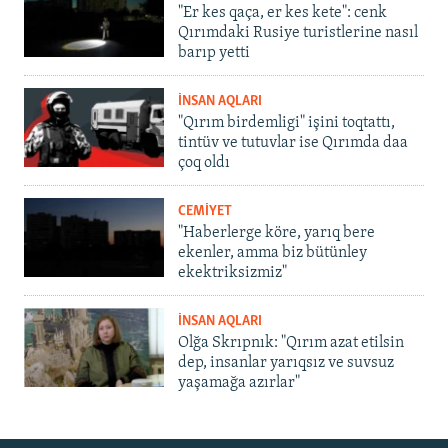
"Er kes qaça, er kes kete": cenk
Qırımdaki Rusiye turistlerine nasıl
barıp yetti
İNSAN AQLARI
"Qırım birdemligi" işini toqtattı,
tintüv ve tutuvlar ise Qırımda daa
çoq oldı
CEMİYET
"Haberlerge köre, yarıq bere
ekenler, amma biz bütünley
ekektriksizmiz"
İNSAN AQLARI
Olğa Skrıpnık: "Qırım azat etilsin
dep, insanlar yarıqsız ve suvsuz
yaşamağa azırlar"