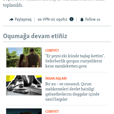
toplanıldı.
Paylaşmaq
VPN-siz oquñız
Follow us
Oqumağa devam etiñiz
CEMİYET
"Er şeyni eki künde taşlap kettim".
Seferberlik qorqusı rusiyelilerni
kene memleketten quva
İNSAN AQLARI
Bir an – ve casussıñ. Qırım
mahkemeleri devlet hainligi
qabaatlavlarını daqqalar içinde
nasıl baqalar
CEMİYET