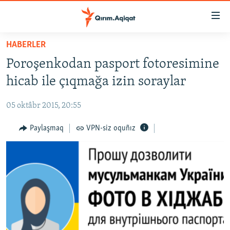
Link
açıqlığı
Esas
HABERLER
mündericege
HABERLER
Poroşenkodan pasport fotoresimine
qaytmaq
SİYASET
Baş
hicab ile çıqmağa izin soraylar
İQTİSADİYAT
navigatsiyağa
qaytmaq
05 oktâbr 2015, 20:55
CEMİYET
Qıdıruvğa
MEDENİYET
Paylaşmaq
VPN-siz oquñız
qaytmaq
İNSAN AQLARI
VİDEO
SÜRET
BLOGLAR
FİKİR