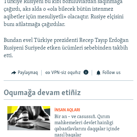
Türkiye Rusiyeni bu kibi bozuluvlardan saqınmağa
çağırdı, aks alda o «ola bilecek bütün istenmez
aqibetler içün mesuliyetli» olacaqtır. Rusiye elçisini
bunı añlatmağa çağırdılar.
Bundan evel Türkiye prezidenti Recep Tayıp Erdoğan
Rusiyeni Suriyede etken ücümleri sebebinden takbih
etti.
Paylaşmaq
VPN-siz oquñız
Follow us
Oqumağa devam etiñiz
İNSAN AQLARI
Bir an – ve casussıñ. Qırım
mahkemeleri devlet hainligi
qabaatlavlarını daqqalar içinde
nasıl baqalar