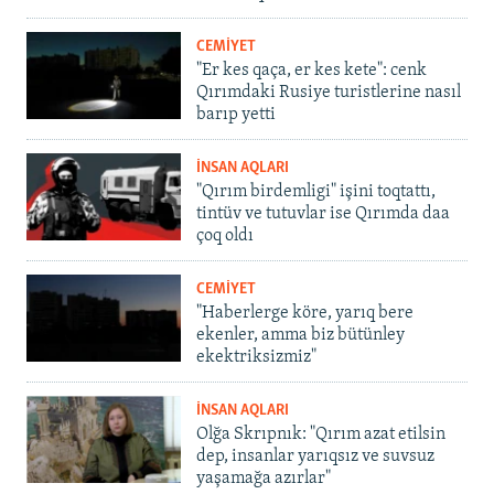
CEMİYET
"Er kes qaça, er kes kete": cenk
Qırımdaki Rusiye turistlerine nasıl
barıp yetti
İNSAN AQLARI
"Qırım birdemligi" işini toqtattı,
tintüv ve tutuvlar ise Qırımda daa
çoq oldı
CEMİYET
"Haberlerge köre, yarıq bere
ekenler, amma biz bütünley
ekektriksizmiz"
İNSAN AQLARI
Olğa Skrıpnık: "Qırım azat etilsin
dep, insanlar yarıqsız ve suvsuz
yaşamağa azırlar"