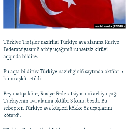
Русский
Українською
QOŞULIÑIZ!
Türkiye Tış işler nazirligi Türkiye ava alanına Rusiye
Federatsiyasınıñ arbiy uçağınıñ ruhsetsiz kirüvi
aqqında bildire.
RFE/RS bütün saytları
Bu aqta bildirüv Türkiye nazirliginiñ saytında oktâbr 5
künü aşkâr etildi.
Beyanatqa köre, Rusiye Federatsiyasınıñ arbiy uçağı
Türkiyeniñ ava alanını oktâbr 3 künü bozdı. Bu
sebepten Türkiye ava küçleri kökke öz uçaqlarını
köterdi.