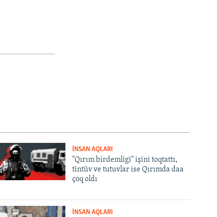
İNSAN AQLARI
"Qırım birdemligi" işini toqtattı,
tintüv ve tutuvlar ise Qırımda daa
çoq oldı
İNSAN AQLARI