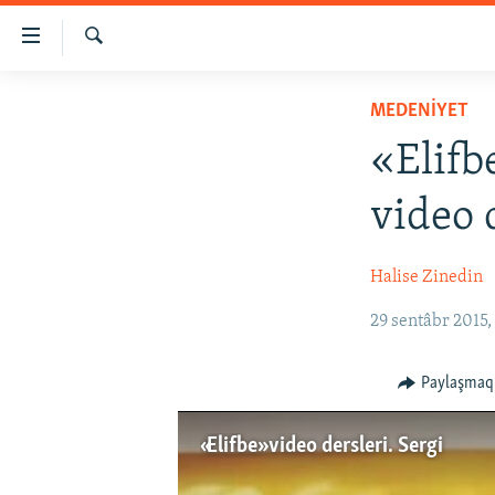
Link
açıqlığı
Qıdırmaq
Esas
HABERLER
MEDENİYET
mündericege
SİYASET
qaytmaq
«Elifb
Baş
İQTİSADİYAT
navigatsiyağa
video 
CEMİYET
qaytmaq
Qıdıruvğa
MEDENİYET
Halise Zinedin
qaytmaq
İNSAN AQLARI
29 sentâbr 2015,
VİDEO
SÜRET
Paylaşmaq
BLOGLAR
«Elifbe» video dersleri. Sergi
FİKİR