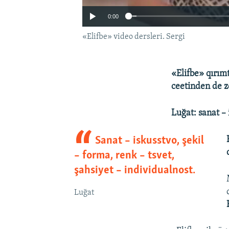
0:00
«Elifbe» video dersleri. Sergi
«Elifbe» qırım
ceetinden de z
Luğat: sanat – 
Sanat – iskusstvo, şekil
– forma, renk – tsvet,
şahsiyet – individualnost.
Luğat