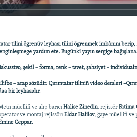
tatar tilini ögrenüv leyhası tilini ögrenmek imkânını berip
enginleşmege yardım ete. Bugünki yayın sergige bağışlana
iskusstvo, şekil – forma, renk – tsvet, şahsiyet – individualn
Elifbe – arap sözüdir. Qırımtatar tiliniñ video dersleri –Qır
daa bir leyhasıdır.
Metn müellifi ve alıp barıcı
Halise Zinedin
, rejissör
Fatima
operator ve montaj rejissörı
Eldar Halilov
, ğaye müellifi ve
Emine Ceppar
.