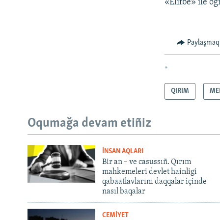
«Elifbe» ile ögr
Paylaşmaq
*
QIRIM
ME
Oqumağa devam etiñiz
İNSAN AQLARI
Bir an – ve casussıñ. Qırım
mahkemeleri devlet hainligi
qabaatlavlarını daqqalar içinde
nasıl baqalar
CEMİYET