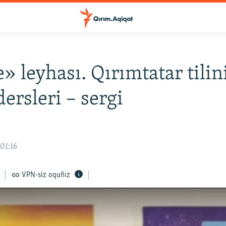
e» leyhası. Qırımtatar tilin
dersleri – sergi
 01:16
VPN-siz oquñız