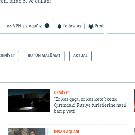
en, idraq et ve qullan!​
VPN-siz oquñız
Follow us
Print
DENİYET
BUTÜN MALÜMAT
AKTUAL
CEMİYET
"Er kes qaça, er kes kete": cenk
Qırımdaki Rusiye turistlerine nasıl
barıp yetti
İNSAN AQLARI