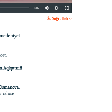
3:07
Doğru link
EMBED
SHARE
, medeniyet
.
ost.
ım.Aqiqatnıñ
 Osmanova
,
 prodüser