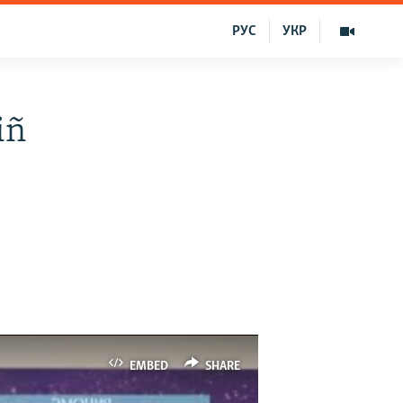
РУС
УКР
iñ
EMBED
SHARE