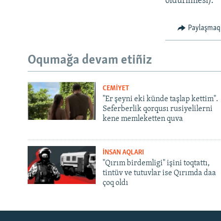
öldürilmesi).
Paylaşmaq
Oqumağa devam etiñiz
CEMİYET
"Er şeyni eki künde taşlap kettim".
Seferberlik qorqusı rusiyelilerni
kene memleketten quva
İNSAN AQLARI
"Qırım birdemligi" işini toqtattı,
tintüv ve tutuvlar ise Qırımda daa
çoq oldı
Русский