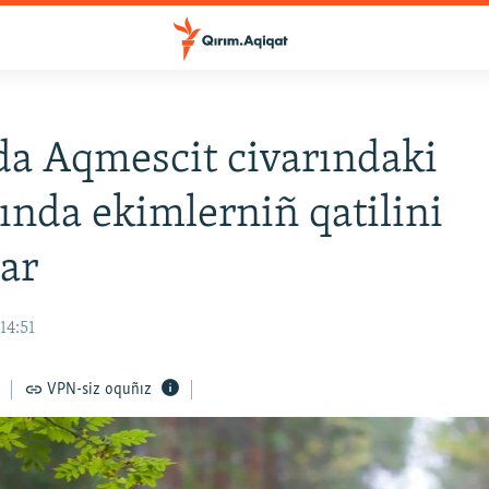
a Aqmescit civarındaki
nda ekimlerniñ qatilini
lar
14:51
VPN-siz oquñız