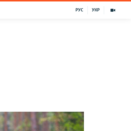
РУС
УКР