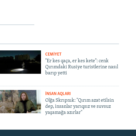
CEMİYET
"Er kes qaça, er kes kete": cenk
Qırımdaki Rusiye turistlerine nasıl
barıp yetti
İNSAN AQLARI
Olğa Skrıpnık: "Qırım azat etilsin
dep, insanlar yarıqsız ve suvsuz
yaşamağa azırlar"