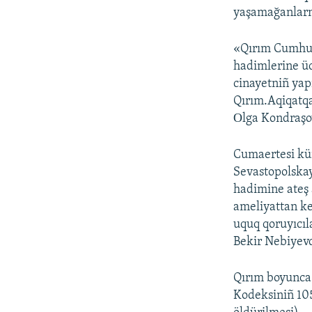
yaşamağanlarn
«Qırım Cumhuri
hadimlerine ücü
cinayetniñ yap
Qırım.Aqiqatqa
Оlga Kondraşo
Cumaertesi kün
Sevastopolskay
hadimine ateş 
ameliyattan ke
uquq qoruyıcıl
Bekir Nebiyevdi
Qırım boyunca 
Kodeksiniñ 105