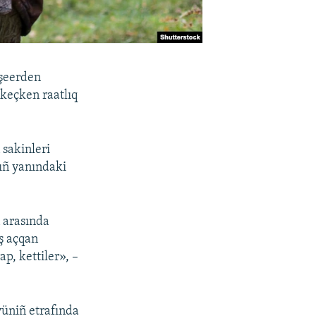
 şeerden
keçken raatlıq
sakinleri
nıñ yanındaki
ñ arasında
eş açqan
p, kettiler», –
yüniñ etrafında