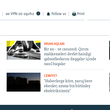
VPN-siz oquñız
Follow us
Print
İNSAN AQLARI
Bir an – ve casussıñ. Qırım
mahkemeleri devlet hainligi
qabaatlavlarını daqqalar içinde
nasıl baqalar
CEMİYET
"Haberlerge köre, yarıq bere
ekenler, amma biz bütünley
ekektriksizmiz"