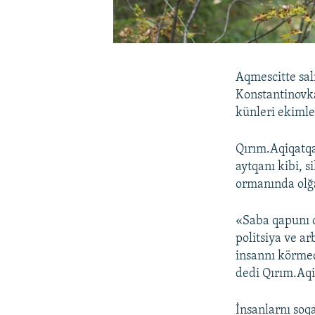
Aqmescitte sal
Konstantinovk
künleri ekimle
Qırım.Aqiqatq
aytqanı kibi, s
ormanında olğa
«Saba qapunı qa
politsiya ve a
insannı körmedi
dedi Qırım.Aqi
İnsanlarnı soq