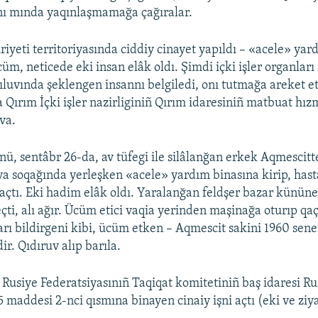
ı mında yaqınlaşmamağa çağıralar.
yeti territoriyasında ciddiy cinayet yapıldı – «acele» yar
m, neticede eki insan elâk oldı. Şimdi içki işler organları
ıluvında şeklengen insannı belgiledi, onı tutmağa areket et
 Qırım İçki işler nazirliginiñ Qırım idaresiniñ matbuat hız
va.
ü, sentâbr 26-da, av tüfegi ile silâlanğan erkek Aqmescitt
a soqağında yerleşken «acele» yardım binasına kirip, has
açtı. Eki hadim elâk oldı. Yaralanğan feldşer bazar kününe
çti, alı ağır. Ücüm etici vaqia yerinden maşinağa oturıp qaç
arı bildirgeni kibi, ücüm etken – Aqmescit sakini 1960 sen
r. Qıdıruv alıp barıla.
Rusiye Federatsiyasınıñ Taqiqat komitetiniñ baş idaresi Ru
 maddesi 2-nci qısmına binayen cinaiy işni açtı (eki ve ziy