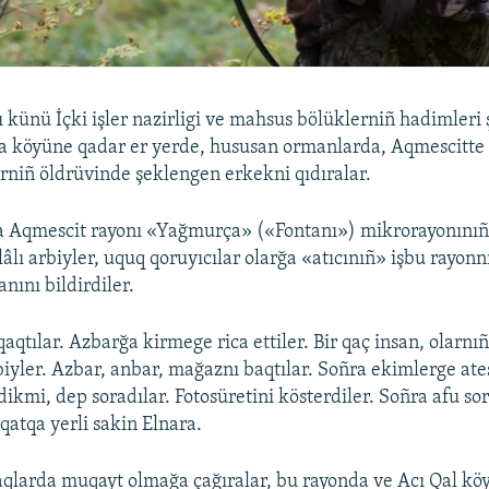
ı künü İçki işler nazirligi ve mahsus bölüklerniñ hadimleri
a köyüne qadar er yerde, hususan ormanlarda, Aqmescitte 
rniñ öldrüvinde şeklengen erkekni qıdıralar.
a Aqmescit rayonı «Yağmurça» («Fontanı») mikrorayonınıñ 
ilâlı arbiyler, uquq qoruyıcılar olarğa «atıcınıñ» işbu rayon
nını bildirdiler.
qtılar. Azbarğa kirmege rica ettiler. Bir qaç insan, olarnı
rbiyler. Azbar, anbar, mağaznı baqtılar. Soñra ekimlerge at
kmi, dep soradılar. Fotosüretini kösterdiler. Soñra afu sora
qatqa yerli sakin Elnara.
aqlarda muqayt olmağa çağıralar, bu rayonda ve Acı Qal kö