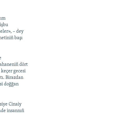
dım
 işbu
eler», – dey
metiniñ başı
e
tahaneniñ dört
 keçer gecesi
tı. Birazdan
esi doğğan
siye Cinaiy
ade insannıñ