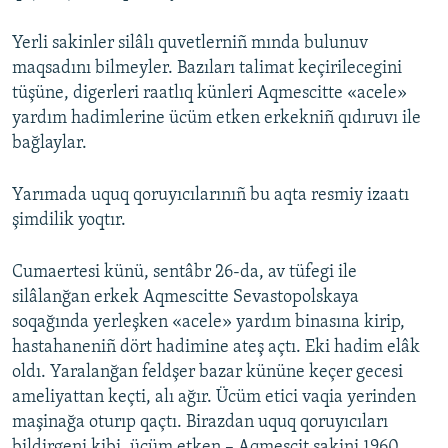
Русский
Yerli sakinler silâlı quvetlerniñ mında bulunuv
maqsadını bilmeyler. Bazıları talimat keçirilecegini
Українською
tüşüne, digerleri raatlıq künleri Aqmescitte «acele»
yardım hadimlerine ücüm etken erkekniñ qıdıruvı ile
QOŞULIÑIZ!
bağlaylar.
Yarımada uquq qoruyıcılarınıñ bu aqta resmiy izaatı
RFE/RS bütün saytları
şimdilik yoqtır.
Cumaertesi künü, sentâbr 26-da, av tüfegi ile
silâlanğan erkek Aqmescitte Sevastopolskaya
soqağında yerleşken «acele» yardım binasına kirip,
hastahaneniñ dört hadimine ateş açtı. Eki hadim elâk
oldı. Yaralanğan feldşer bazar kününe keçer gecesi
ameliyattan keçti, alı ağır. Ücüm etici vaqia yerinden
maşinağa oturıp qaçtı. Birazdan uquq qoruyıcıları
bildirgeni kibi, ücüm etken – Aqmescit sakini 1960