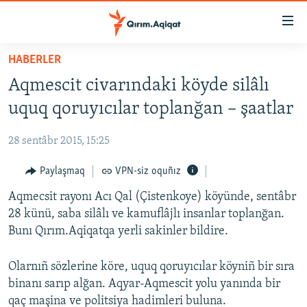
Link
açıqlığı
Esas
HABERLER
mündericege
HABERLER
Aqmescit civarındaki köyde silâlı
qaytmaq
SİYASET
Baş
uquq qoruyıcılar toplanğan – şaatlar
İQTİSADİYAT
navigatsiyağa
qaytmaq
28 sentâbr 2015, 15:25
CEMİYET
Qıdıruvğa
MEDENİYET
Paylaşmaq
VPN-siz oquñız
qaytmaq
İNSAN AQLARI
Aqmecsit rayonı Acı Qal (Çistenkoye) köyünde, sentâbr
28 künü, saba silâlı ve kamuflâjlı insanlar toplanğan.
VİDEO
Bunı Qırım.Aqiqatqa yerli sakinler bildire.
SÜRET
Olarnıñ sözlerine köre, uquq qoruyıcılar köyniñ bir sıra
BLOGLAR
binanı sarıp alğan. Aqyar-Aqmescit yolu yanında bir
FİKİR
qaç maşina ve politsiya hadimleri buluna.