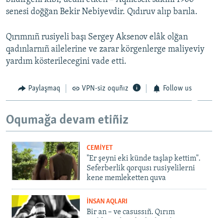
senesi doğğan Bekir Nebiyevdir. Qıdıruv alıp barıla.
Qırımnıñ rusiyeli başı Sergey Aksenov elâk olğan
qadınlarnıñ ailelerine ve zarar körgenlerge maliyeviy
yardım kösterilecegini vade etti.
Paylaşmaq
VPN-siz oquñız
Follow us
Oqumağa devam etiñiz
CEMİYET
"Er şeyni eki künde taşlap kettim".
Seferberlik qorqusı rusiyelilerni
kene memleketten quva
İNSAN AQLARI
Bir an – ve casussıñ. Qırım