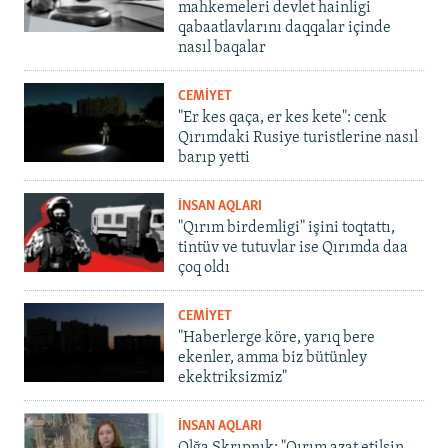
mahkemeleri devlet hainligi
qabaatlavlarını daqqalar içinde
nasıl baqalar
CEMİYET
"Er kes qaça, er kes kete": cenk
Qırımdaki Rusiye turistlerine nasıl
barıp yetti
İNSAN AQLARI
"Qırım birdemligi" işini toqtattı,
tintüv ve tutuvlar ise Qırımda daa
çoq oldı
CEMİYET
"Haberlerge köre, yarıq bere
ekenler, amma biz bütünley
ekektriksizmiz"
İNSAN AQLARI
Olğa Skrıpnık: "Qırım azat etilsin