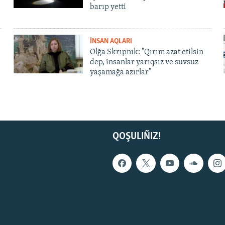
barıp yetti
İNSAN AQLARI
Olğa Skrıpnık: "Qırım azat etilsin
dep, insanlar yarıqsız ve suvsuz
yaşamağa azırlar"
QOŞULIÑIZ!