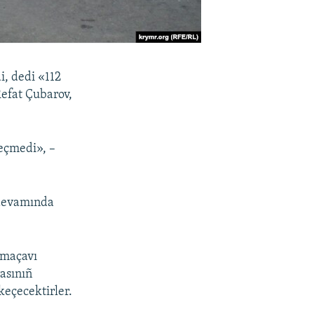
i, dedi «112
Refat Çubarov,
eçmedi», –
 devamında
amaçavı
rasınıñ
keçecektirler.