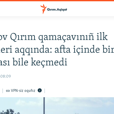
v Qırım qamaçavınıñ ilk
leri aqqında: afta içinde bi
sı bile keçmedi
 08:09
VPN-siz oquñız