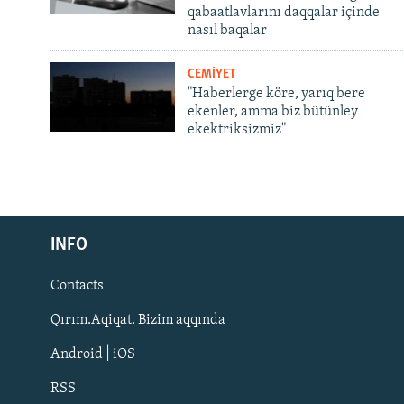
qabaatlavlarını daqqalar içinde
nasıl baqalar
CEMİYET
"Haberlerge köre, yarıq bere
ekenler, amma biz bütünley
ekektriksizmiz"
Русский
INFO
Українською
Contacts
QOŞULIÑIZ!
Qırım.Aqiqat. Bizim aqqında
Android | iOS
RSS