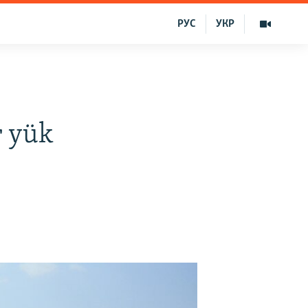
РУС
УКР
r yük