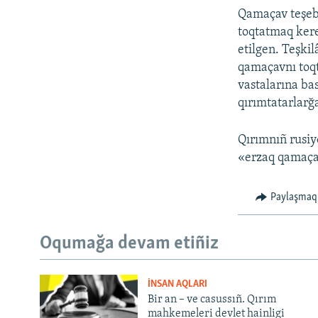
Qamaçav teşebb
toqtatmaq kere
etilgen. Teşki
qamaçavnı toqt
vastalarına ba
qırımtatarlarğa
Qırımnıñ rusiy
«erzaq qamaça
Paylaşmaq
Oqumağa devam etiñiz
İNSAN AQLARI
Bir an – ve casussıñ. Qırım
mahkemeleri devlet hainligi