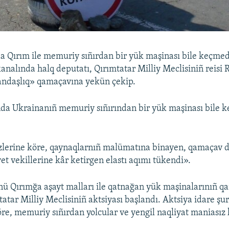
 Qırım ile memuriy sıñırdan bir yük maşinası bile keçmed
analında halq deputatı, Qırımtatar Milliy Meclisiniñ reisi 
andaşlıq» qamaçavına yekün çekip.
da Ukrainanıñ memuriy sıñırından bir yük maşinası bile k
zlerine köre, qaynaqlarnıñ malümatına binayen, qamaçav
et vekillerine kâr ketirgen elastı aqımı tükendi».
ü Qırımğa aşayt malları ile qatnağan yük maşinalarınıñ q
atar Milliy Meclisiniñ aktsiyası başlandı. Aktsiya idare şu
e, memuriy sıñırdan yolcular ve yengil naqliyat maniasız 