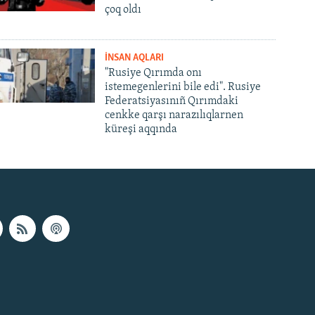
çoq oldı
İNSAN AQLARI
"Rusiye Qırımda onı
istemegenlerini bile edi". Rusiye
Federatsiyasınıñ Qırımdaki
cenkke qarşı narazılıqlarnen
küreşi aqqında