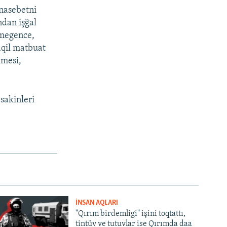
unasebetni
ndan işğal
lmegence,
aqil matbuat
lmesi,
sakinleri
İNSAN AQLARI
"Qırım birdemligi" işini toqtattı,
tintüv ve tutuvlar ise Qırımda daa