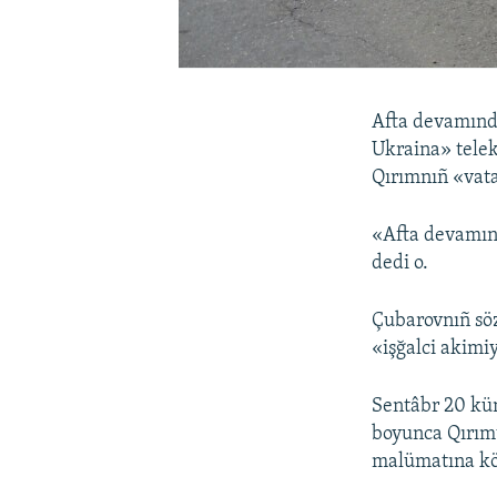
Afta devamında
Ukraina» telek
Qırımnıñ «vat
«Afta devamın
dedi o.
Çubarovnıñ sö
«işğalci akimiy
Sentâbr 20 kün
boyunca Qırımt
malümatına kör