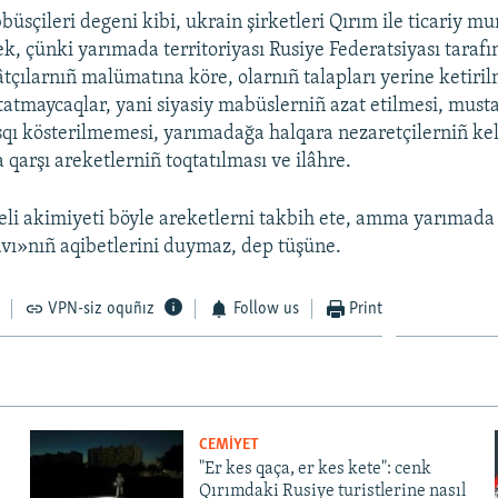
üsçileri degeni kibi, ukrain şirketleri Qırım ile ticariy m
k, çünki yarımada territoriyası Rusiye Federatsiyası tarafı
lâtçılarnıñ malümatına köre, olarnıñ talapları yerine ketiri
atmaycaqlar, yani siyasiy mabüslerniñ azat etilmesi, must
sqı kösterilmemesi, yarımadağa halqara nezaretçilerniñ ke
 qarşı areketlerniñ toqtatılması ve ilâhre.
eli akimiyeti böyle areketlerni takbih ete, amma yarımada 
vı»nıñ aqibetlerini duymaz, dep tüşüne.
VPN-siz oquñız
Follow us
Print
CEMİYET
"Er kes qaça, er kes kete": cenk
Qırımdaki Rusiye turistlerine nasıl