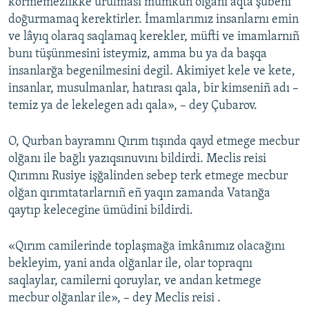
körmemezlikke urulması mümkün olğanı aqta şübeni
doğurmamaq kerektirler. İmamlarımız insanlarnı emin
ve lâyıq olaraq saqlamaq kerekler, müfti ve imamlarnıñ
bunı tüşünmesini isteymiz, amma bu ya da başqa
insanlarğa begenilmesini degil. Akimiyet kele ve kete,
insanlar, musulmanlar, hatırası qala, bir kimseniñ adı –
temiz ya de lekelegen adı qala», – dey Çubarov.
O, Qurban bayramnı Qırım tışında qayd etmege mecbur
olğanı ile bağlı yazıqsınuvını bildirdi. Meclis reisi
Qırımnı Rusiye işğalinden sebep terk etmege mecbur
olğan qırımtatarlarnıñ eñ yaqın zamanda Vatanğa
qaytıp keleceginе ümüdini bildirdi.
«Qırım camilerinde toplaşmağa imkânımız olacağını
bekleyim, yani anda olğanlar ile, olar topraqnı
saqlaylar, camilerni qoruylar, ve andan ketmege
mecbur olğanlar ile», – dey Meclis reisi .