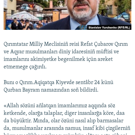
Русский
Українською
QOŞULIÑIZ!
Qırımtatar Milliy Meclisiniñ reisi Refat Çubarov Qırım
ve Aqyar musulmanları diniy idaresiniñ müftisi ve
imamlarını akimiyetke begenilmek içün areket
RFE/RS bütün saytları
etmemege çağırdı.
Bunı o Qırım.Aqiqatqa Kiyevde sentâbr 24 künü
Qurban Bayram namazından soñ bildirdi.
«Allah sözüni añlatqan imamlarımız aqqında söz
ketkende, olarğa talaplar, diger insanlarğa köre, daa
da büyüktir. Mında, olar özüni nasıl alıp barmasalar
da, musulmanlar arasında namus, insaf kibi çizgilerniñ