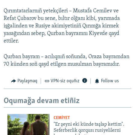
Qırımtatarlarnıñ yetekçileri – Mustafa Cemilev ve
Refat Çubarov bu sene, bıltır olğanı kibi, yarımada
işğalinden ve Rusiye akimiyetiniñ Qırımğa kirmek
yasağından sebep, Qurban bayramnı Kiyevde qayd
ettiler.
Qurban bayram – acılıqnıñ soñunda, Oraza bayramdan
70 künden soñ qayd etilgen musulman bayramıdır.
Paylaşmaq
VPN-siz oquñız
Follow us
Oqumağa devam etiñiz
CEMİYET
"Er şeyni eki künde taşlap kettim".
Seferberlik qorqusı rusiyelilerni