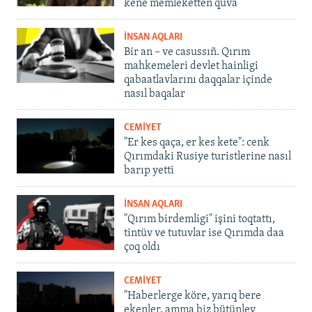
kene memleketten quva
İNSAN AQLARI
Bir an – ve casussıñ. Qırım
mahkemeleri devlet hainligi
qabaatlavlarını daqqalar içinde
nasıl baqalar
CEMİYET
"Er kes qaça, er kes kete": cenk
Qırımdaki Rusiye turistlerine nasıl
barıp yetti
İNSAN AQLARI
"Qırım birdemligi" işini toqtattı,
tintüv ve tutuvlar ise Qırımda daa
çoq oldı
CEMİYET
"Haberlerge köre, yarıq bere
ekenler, amma biz bütünley