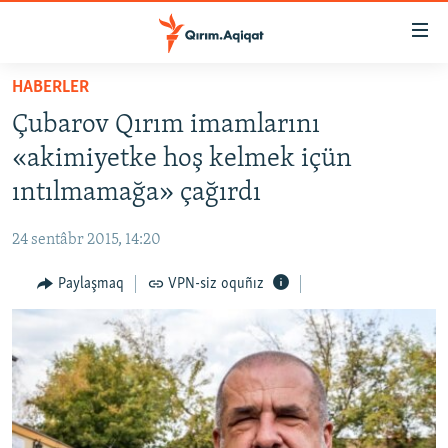
Link
açıqlığı
Esas
HABERLER
mündericege
HABERLER
Çubarov Qırım imamlarını
qaytmaq
SİYASET
Baş
«akimiyetke hoş kelmek içün
İQTİSADİYAT
navigatsiyağa
ıntılmamağa» çağırdı
qaytmaq
CEMİYET
Qıdıruvğa
24 sentâbr 2015, 14:20
MEDENİYET
qaytmaq
Paylaşmaq
VPN-siz oquñız
İNSAN AQLARI
VİDEO
SÜRET
BLOGLAR
FİKİR