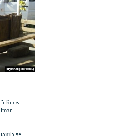
r İslâmov
sulman
tanıla ve