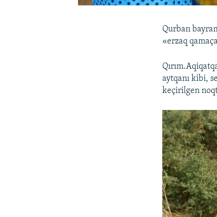
Qurban bayramı
«erzaq qamaçav
Qırım.Aqiqatq
aytqanı kibi, s
keçirilgen noq