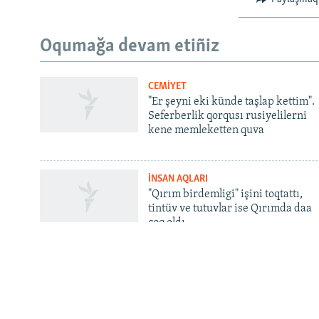
Русский
Oqumağa devam etiñiz
Українською
CEMİYET
QOŞULIÑIZ!
"Er şeyni eki künde taşlap kettim".
Seferberlik qorqusı rusiyelilerni
kene memleketten quva
İNSAN AQLARI
RFE/RS bütün saytları
"Qırım birdemligi" işini toqtattı,
tintüv ve tutuvlar ise Qırımda daa
çoq oldı
INFO
Contacts