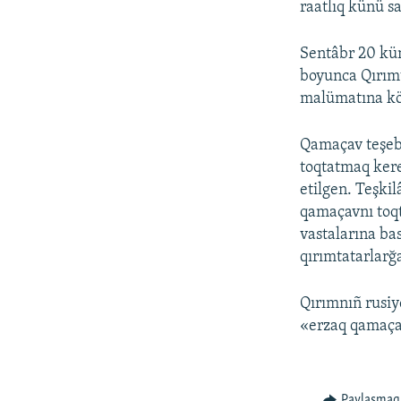
raatlıq künü sa
Sentâbr 20 kün
boyunca Qırımt
malümatına kör
Qamaçav teşebb
toqtatmaq kere
etilgen. Teşki
qamaçavnı toqt
vastalarına ba
qırımtatarlarğa
Qırımnıñ rusiy
«erzaq qamaça
Paylaşmaq