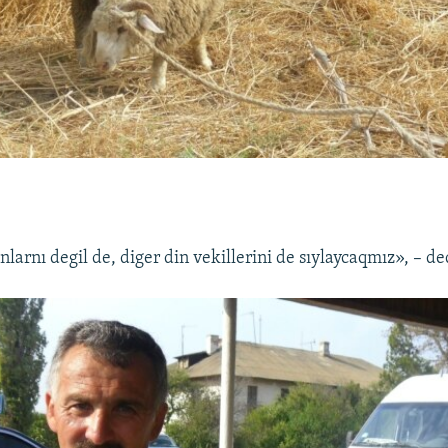
arnı degil de, diger din vekillerini de sıylaycaqmız», – ded