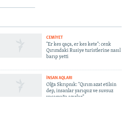
CEMİYET
"Er kes qaça, er kes kete": cenk
Qırımdaki Rusiye turistlerine nasıl
barıp yetti
İNSAN AQLARI
Olğa Skrıpnık: "Qırım azat etilsin
dep, insanlar yarıqsız ve suvsuz
yaşamağa azırlar"