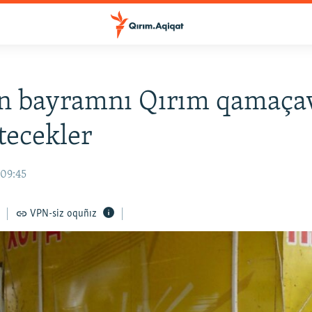
n bayramnı Qırım qamaça
tecekler
 09:45
VPN-siz oquñız