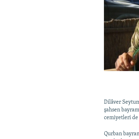
Dilâver Seytum
şahsen bayramğ
cemiyetleri de
Qurban bayram