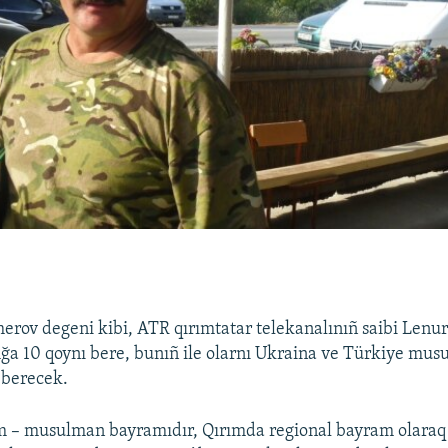
erov degeni kibi, ATR qırımtatar telekanalınıñ saibi Lenu
a 10 qoynı bere, bunıñ ile olarnı Ukraina ve Türkiye mu
 berecek.
 – musulman bayramıdır, Qırımda regional bayram olaraq 