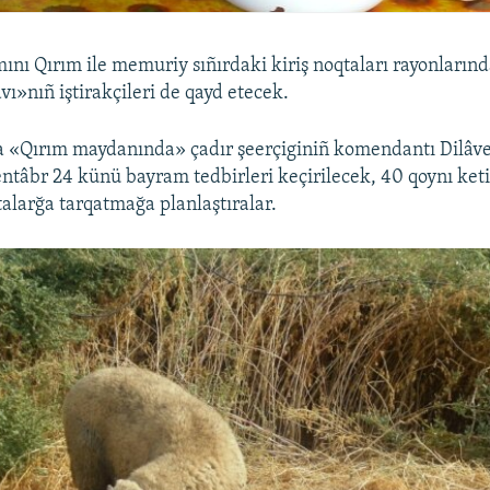
nı Qırım ile memuriy sıñırdaki kiriş noqtaları rayonların
ı»nıñ iştirakçileri de qayd etecek.
a «Qırım maydanında» çadır şeerçiginiñ komendantı Dilâv
entâbr 24 künü bayram tedbirleri keçirilecek, 40 qoynı keti
talarğa tarqatmağa planlaştıralar.