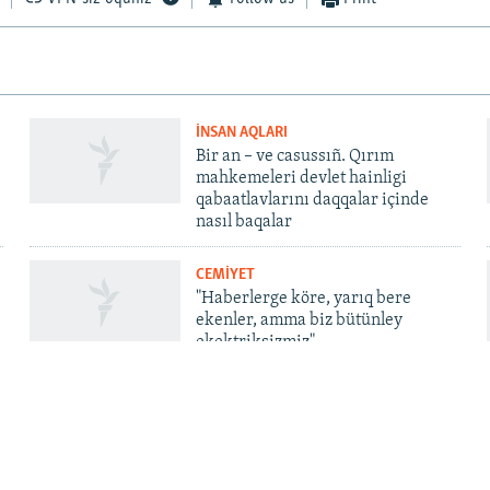
İNSAN AQLARI
Bir an – ve casussıñ. Qırım
mahkemeleri devlet hainligi
qabaatlavlarını daqqalar içinde
nasıl baqalar
CEMİYET
"Haberlerge köre, yarıq bere
ekenler, amma biz bütünley
ekektriksizmiz"
QOŞULIÑIZ!