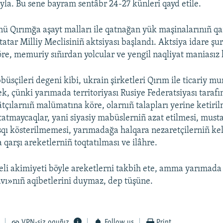
yla. Bu sene bayram sentâbr 24-27 künleri qayd etile.​
ü Qırımğa aşayt malları ile qatnağan yük maşinalarınıñ q
atar Milliy Meclisiniñ aktsiyası başlandı. Aktsiya idare şu
e, memuriy sıñırdan yolcular ve yengil naqliyat maniasız 
üsçileri degeni kibi, ukrain şirketleri Qırım ile ticariy m
k, çünki yarımada territoriyası Rusiye Federatsiyası tarafı
lâtçılarnıñ malümatına köre, olarnıñ talapları yerine ketiri
atmaycaqlar, yani siyasiy mabüslerniñ azat etilmesi, must
sqı kösterilmemesi, yarımadağa halqara nezaretçilerniñ ke
 qarşı areketlerniñ toqtatılması ve ilâhre.
eli akimiyeti böyle areketlerni takbih ete, amma yarımada 
vı»nıñ aqibetlerini duymaz, dep tüşüne.
VPN-siz oquñız
Follow us
Print