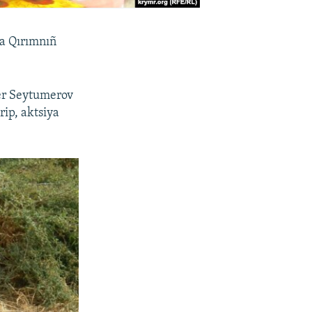
da Qırımnıñ
er Seytumerov
rip, aktsiya