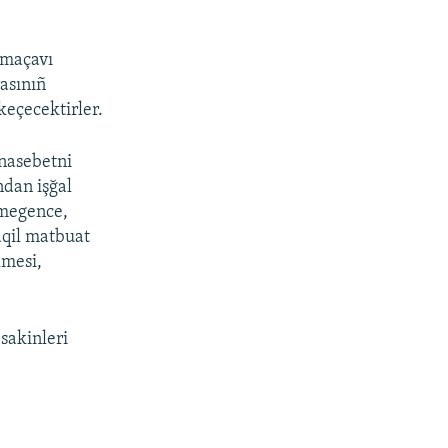
amaçavı
rasınıñ
keçecektirler.
unasebetni
ndan işğal
lmegence,
aqil matbuat
lmesi,
sakinleri