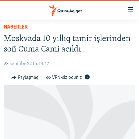
Link
açıqlığı
Esas
HABERLER
mündericege
HABERLER
Moskvada 10 yıllıq tamir işlerinden
qaytmaq
SİYASET
Baş
soñ Cuma Cami açıldı
İQTİSADİYAT
navigatsiyağa
qaytmaq
23 sentâbr 2015, 14:47
CEMİYET
Qıdıruvğa
MEDENİYET
Paylaşmaq
VPN-siz oquñız
qaytmaq
İNSAN AQLARI
VİDEO
SÜRET
BLOGLAR
FİKİR