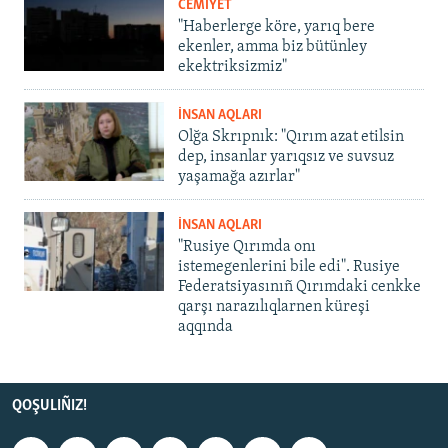
CEMİYET
"Haberlerge köre, yarıq bere
ekenler, amma biz bütünley
ekektriksizmiz"
İNSAN AQLARI
Olğa Skrıpnık: "Qırım azat etilsin
dep, insanlar yarıqsız ve suvsuz
yaşamağa azırlar"
İNSAN AQLARI
"Rusiye Qırımda onı
istemegenlerini bile edi". Rusiye
Federatsiyasınıñ Qırımdaki cenkke
qarşı narazılıqlarnen küreşi
aqqında
QOŞULIÑIZ!