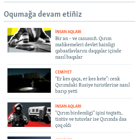
Oqumağa devam etiñiz
İNSAN AQLARI
Bir an – ve casussıñ. Qırım
mahkemeleri devlet hainligi
qabaatlavlarını daqqalar içinde
nasıl baqalar
CEMİYET
"Er kes qaça, er kes kete": cenk
Qırımdaki Rusiye turistlerine nasıl
barıp yetti
İNSAN AQLARI
"Qırım birdemligi" işini toqtattı,
tintüv ve tutuvlar ise Qırımda daa
çoq oldı