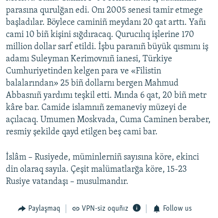
parasına qurulğan edi. Onı 2005 senesi tamir etmege
başladılar. Böylece caminiñ meydanı 20 qat arttı. Yañı
cami 10 biñ kişini sığdıracaq. Qurucılıq işlerine 170
million dollar sarf etildi. İşbu paranıñ büyük qısmını iş
adamı Suleyman Kerimovnıñ ianesi, Türkiye
Cumhuriyetinden kelgen para ve «Filistin
balalarından» 25 biñ dollarnı bergen Mahmud
Abbasnıñ yardımı teşkil etti. Mında 6 qat, 20 biñ metr
kâre bar. Camide islamnıñ zemaneviy müzeyi de
açılacaq. Umumen Moskvada, Cuma Caminen beraber,
resmiy şekilde qayd etilgen beş cami bar.
İslâm – Rusiyede, müminlerniñ sayısına köre, ekinci
din olaraq sayıla. Çeşit malümatlarğa köre, 15-23
Rusiye vatandaşı – musulmandır.
Paylaşmaq
VPN-siz oquñız
Follow us