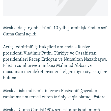
Русский
Українською
Moskvada çarşenbe künü, 10 yıllıq tamir işlerinden soñ
QOŞULIÑIZ!
Cuma Cami açıldı.
Açılış tedbiriniñ iştirakçileri arasında – Rusiye
prezidenti Vladimir Putin, Türkiye ve Qazahistan
RFE/RS bütün saytları
prezidentleri Recep Erdoğan ve Nursultan Nazarbayev,
Filistin cumhuriyetiniñ başı Mahmud Abbas ve
musulman memleketlerinden kelgen diger siyasetçiler
buluna.
Moskva işbu adiseni dinlerara Rusiyeniñ ğayrıdan
canlanmasını temsil etken tarihiy vaqia olaraq köstere.
Moskva Cuma Camisi 1904 senesi tatar iş adamınıñ