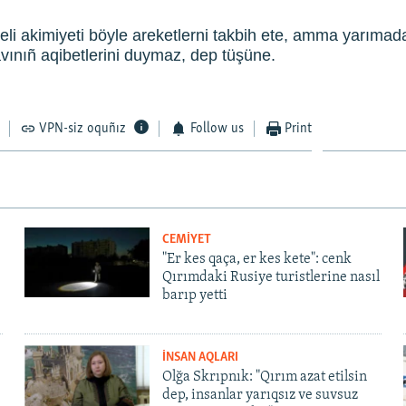
eli akimiyeti böyle areketlerni takbih ete, amma yarımada
ınıñ aqibetlerini duymaz, dep tüşüne.
VPN-siz oquñız
Follow us
Print
CEMİYET
"Er kes qaça, er kes kete": cenk
Qırımdaki Rusiye turistlerine nasıl
barıp yetti
İNSAN AQLARI
Olğa Skrıpnık: "Qırım azat etilsin
dep, insanlar yarıqsız ve suvsuz