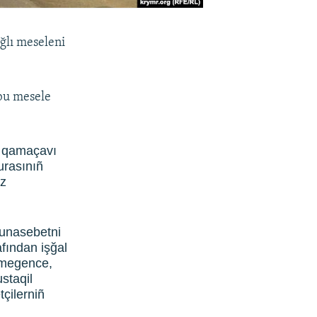
ğlı meseleni
 bu mesele
ñ qamaçavı
urasınıñ
ız
 munasebetni
afından işğal
ilmegence,
staqil
çilerniñ