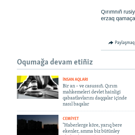
Qırımnıñ rusiy
erzaq qamaçav
Paylaşmaq
Oqumağa devam etiñiz
İNSAN AQLARI
Bir an – ve casussıñ. Qırım
mahkemeleri devlet hainligi
qabaatlavlarını daqqalar içinde
nasıl baqalar
CEMİYET
"Haberlerge köre, yarıq bere
ekenler, amma biz bütünley