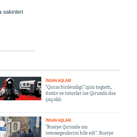
 sakinleri
İNSAN AQLARI
"Qırım birdemligi" işini toqtattı,
tintüv ve tutuvlar ise Qırımda daa
çoq oldı
İNSAN AQLARI
"Rusiye Qırımda onı
istemegenlerini bile edi". Rusiye