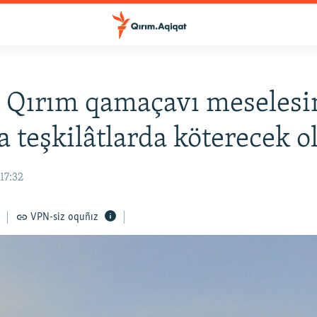
 Qırım qamaçavı meselesi
a teşkilâtlarda köterecek o
17:32
VPN-siz oquñız