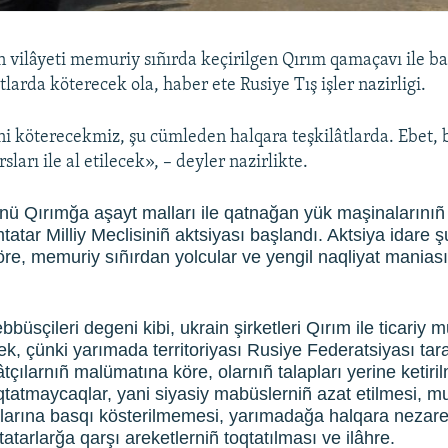
vilâyeti memuriy sıñırda keçirilgen Qırım qamaçavı ile ba
tlarda köterecek ola, haber ete Rusiye Tış işler nazirligi.
i köterecekmiz, şu cümleden halqara teşkilâtlarda. Ebet,
sları ile al etilecek», – deyler nazirlikte.
nü Qırımğa aşayt malları ile qatnağan yük maşinalarını
atar Milliy Meclisiniñ aktsiyası başlandı. Aktsiya idare ş
re, memuriy sıñırdan yolcular ve yengil naqliyat manias
üsçileri degeni kibi, ukrain şirketleri Qırım ile ticariy
k, çünki yarımada territoriyası Rusiye Federatsiyası tar
lâtçılarnıñ malümatına köre, olarnıñ talapları yerine ketir
tatmaycaqlar, yani siyasiy mabüslerniñ azat etilmesi, mu
larına basqı kösterilmemesi, yarımadağa halqara nezaret
tatarlarğa qarşı areketlerniñ toqtatılması ve ilâhre.