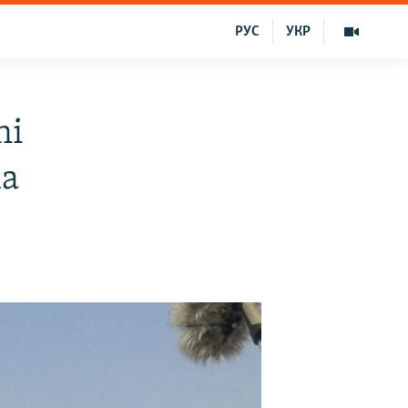
РУС
УКР
ni
la