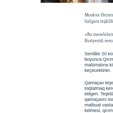
Moskva Herson 
halqara teşkilâ
«Bu meselelern
Rusiyeniñ resur
Sentâbr 20 kü
boyunca Qırımt
malümatına kö
keçecektirler.
Qamaçav teşebb
toqtatmaq kere
etilgen. Teşki
qamaçavnı toq
matbuat vasta
kelmesi, qırım