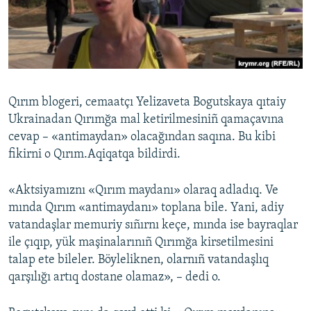
Русский
Українською
QOŞULIÑIZ!
Qırım blogeri, cemaatçı Yelizaveta Bogutskaya qıtaiy
Ukrainadan Qırımğa mal ketirilmesiniñ qamaçavına
cevap – «antimaydan» olacağından saqına. Bu kibi
RFE/RS bütün saytları
fikirni o Qırım.Aqiqatqa bildirdi.
«Aktsiyamıznı «Qırım maydanı» olaraq adladıq. Ve
mında Qırım «antimaydanı» toplana bile. Yani, adiy
vatandaşlar memuriy sıñırnı keçe, mında ise bayraqlar
ile çıqıp, yük maşinalarınıñ Qırımğa kirsetilmesini
talap ete bileler. Böyleliknen, olarnıñ vatandaşlıq
qarşılığı artıq dostane olamaz», – dedi o.