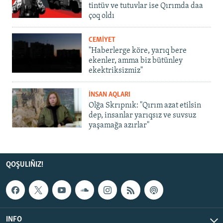
tintüv ve tutuvlar ise Qırımda daa
çoq oldı
CEMİYET
"Haberlerge köre, yarıq bere
ekenler, amma biz bütünley
ekektriksizmiz"
İNSAN AQLARI
Olğa Skrıpnık: "Qırım azat etilsin
dep, insanlar yarıqsız ve suvsuz
yaşamağa azırlar"
QOŞULIÑIZ!
INFO