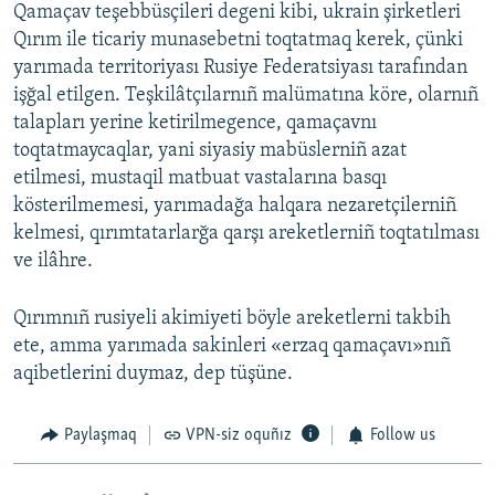
Qamaçav teşebbüsçileri degeni kibi, ukrain şirketleri
Qırım ile ticariy munasebetni toqtatmaq kerek, çünki
yarımada territoriyası Rusiye Federatsiyası tarafından
işğal etilgen. Teşkilâtçılarnıñ malümatına köre, olarnıñ
talapları yerine ketirilmegence, qamaçavnı
toqtatmaycaqlar, yani siyasiy mabüslerniñ azat
etilmesi, mustaqil matbuat vastalarına basqı
kösterilmemesi, yarımadağa halqara nezaretçilerniñ
kelmesi, qırımtatarlarğa qarşı areketlerniñ toqtatılması
ve ilâhre.
Qırımnıñ rusiyeli akimiyeti böyle areketlerni takbih
ete, amma yarımada sakinleri «erzaq qamaçavı»nıñ
aqibetlerini duymaz, dep tüşüne.
Paylaşmaq
VPN-siz oquñız
Follow us