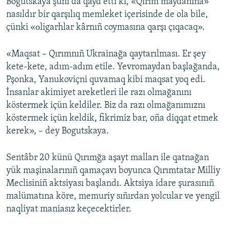
Bogutskaya şunı da qayd etti ki, «Qırım maydanına»
nasıldır bir qarşılıq memleket içerisinde de ola bile,
çünki «оligarhlar kârnıñ coymasına qarşı çıqacaq».
«Maqsat – Qırımnıñ Ukrainağa qaytarılması. Er şey
kete-kete, adım-adım etile. Yevromaydan başlağanda,
Pşonka, Yanukoviçni quvamaq kibi maqsat yoq edi.
İnsanlar akimiyet areketleri ile razı olmağanını
köstermek içün keldiler. Biz da razı olmağanımıznı
köstermek içün keldik, fikrimiz bar, oña diqqat etmek
kerek», – dey Bogutskaya.
Sentâbr 20 künü Qırımğa aşayt malları ile qatnağan
yük maşinalarınıñ qamaçavı boyunca Qırımtatar Milliy
Meclisiniñ aktsiyası başlandı. Aktsiya idare şurasınıñ
malümatına köre, memuriy sıñırdan yolcular ve yengil
naqliyat maniasız keçecektirler.