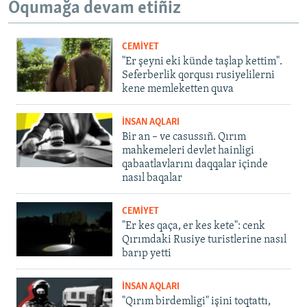
Oqumağa devam etiñiz
CEMİYET
"Er şeyni eki künde taşlap kettim".
Seferberlik qorqusı rusiyelilerni
kene memleketten quva
İNSAN AQLARI
Bir an – ve casussıñ. Qırım
mahkemeleri devlet hainligi
qabaatlavlarını daqqalar içinde
nasıl baqalar
CEMİYET
"Er kes qaça, er kes kete": cenk
Qırımdaki Rusiye turistlerine nasıl
barıp yetti
İNSAN AQLARI
"Qırım birdemligi" işini toqtattı,