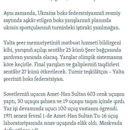
Aynı zamanda, Ukraina boks federatsiyasınıñ resmiy
saytında aşkâr etilgen boks yarışlarınıñ planında
ukrain sportçularınıñ turnirdeki iştiraki yazılmağan.
Yalta şeer memuriyetiniñ matbuat hızmeti bildirgeni
kibi, yarışnıñ açılışı sentâbr 25 künü Şeer bağçasında
şardıvan yanında olacaq. Yarışlar olimpik sistemasına
köre keçirile. Final yarışları ve ğaliplerniñ taqdirlevi
sentâbr 27 künü ötkerilecek. Turnir teşkilâtçısı – Yalta
şeeriniñ boks federatsiyası.
Sovetlerniñ uçucısı Amet-Han Sultan 603 cenk uçuşını
yaptı, 30 uçaqnı şahsen ve 19 uçaqnı taqım içinde qırdı.
Yaz işi devamında uçucı 100 uçuş vastasını ögrendi.
1971 senesi fevral 1-de Amet-Han Sultan Tu-16 uçuş
laboratoriyasında sınav uçuşında elâk oldı. Moskvada