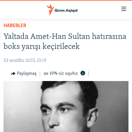
Link
açıqlığı
Esas
HABERLER
mündericege
HABERLER
Yaltada Amet-Han Sultan hatırasına
qaytmaq
SİYASET
Baş
boks yarışı keçirilecek
İQTİSADİYAT
navigatsiyağa
qaytmaq
23 sentâbr 2015, 13:19
CEMİYET
Qıdıruvğa
MEDENİYET
Paylaşmaq
VPN-siz oquñız
qaytmaq
İNSAN AQLARI
VİDEO
SÜRET
BLOGLAR
FİKİR