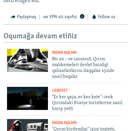
defn etilgen edi.
Paylaşmaq
VPN-siz oquñız
Follow us
Oqumağa devam etiñiz
İNSAN AQLARI
Bir an – ve casussıñ. Qırım
mahkemeleri devlet hainligi
qabaatlavlarını daqqalar içinde
nasıl baqalar
CEMİYET
"Er kes qaça, er kes kete": cenk
Qırımdaki Rusiye turistlerine nasıl
barıp yetti
İNSAN AQLARI
"Qırım birdemligi" işini toqtattı,