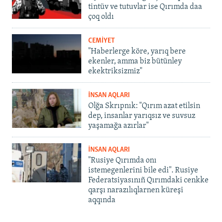
tintüv ve tutuvlar ise Qırımda daa
çoq oldı
CEMİYET
"Haberlerge köre, yarıq bere
ekenler, amma biz bütünley
ekektriksizmiz"
İNSAN AQLARI
Olğa Skrıpnık: "Qırım azat etilsin
dep, insanlar yarıqsız ve suvsuz
yaşamağa azırlar"
İNSAN AQLARI
"Rusiye Qırımda onı
istemegenlerini bile edi". Rusiye
Federatsiyasınıñ Qırımdaki cenkke
qarşı narazılıqlarnen küreşi
aqqında