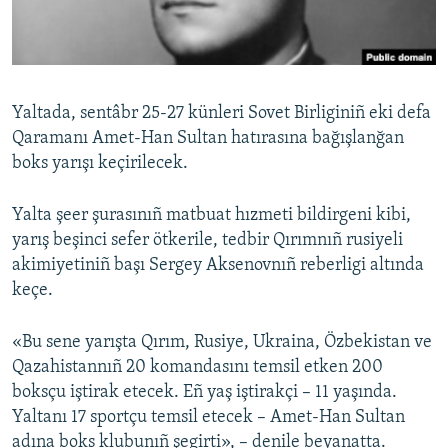
Русский
Українською
Yaltada, sentâbr 25-27 künleri Sovet Birliginiñ eki defa
QOŞULIÑIZ!
Qaramanı Amet-Han Sultan hatırasına bağışlanğan
boks yarışı keçirilecek.
Yalta şeer şurasınıñ matbuat hızmeti bildirgeni kibi,
RFE/RS bütün saytları
yarış beşinci sefer ötkerile, tedbir Qırımnıñ rusiyeli
akimiyetiniñ başı Sergey Aksenovnıñ reberligi altında
keçe.
«Bu sene yarışta Qırım, Rusiye, Ukraina, Özbekistan ve
Qazahistannıñ 20 komandasını temsil etken 200
boksçu iştirak etecek. Eñ yaş iştirakçi – 11 yaşında.
Yaltanı 17 sportçu temsil etecek – Amet-Han Sultan
adına boks klubunıñ şegirti», – denile beyanatta.