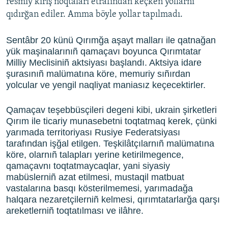
resmiy kiriş noqtaları etrafından keçken yollarnı
qıdırğan ediler. Amma böyle yollar tapılmadı.
Sentâbr 20 künü Qırımğa aşayt malları ile qatnağan
yük maşinalarınıñ qamaçavı boyunca Qırımtatar
Milliy Meclisiniñ aktsiyası başlandı. Aktsiya idare
şurasınıñ malümatına köre, memuriy sıñırdan
yolcular ve yengil naqliyat maniasız keçecektirler.
Qamaçav teşebbüsçileri degeni kibi, ukrain şirketleri
Qırım ile ticariy munasebetni toqtatmaq kerek, çünki
yarımada territoriyası Rusiye Federatsiyası
tarafından işğal etilgen. Teşkilâtçılarnıñ malümatına
köre, olarnıñ talapları yerine ketirilmegence,
qamaçavnı toqtatmaycaqlar, yani siyasiy
mabüslerniñ azat etilmesi, mustaqil matbuat
vastalarına basqı kösterilmemesi, yarımadağa
halqara nezaretçilerniñ kelmesi, qırımtatarlarğa qarşı
areketlerniñ toqtatılması ve ilâhre.