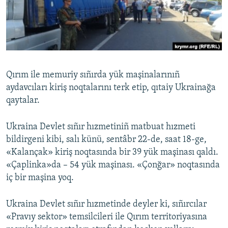
Русский
Українською
QOŞULIÑIZ!
Qırım ile memuriy sıñırda yük maşinalarınıñ
aydavcıları kiriş noqtalarını terk etip, qıtaiy Ukrainağa
qaytalar.
RFE/RS bütün saytları
Ukraina Devlet sıñır hızmetiniñ matbuat hızmeti
bildirgeni kibi, salı künü, sentâbr 22-de, saat 18-ge,
«Kalançak» kiriş noqtasında bir 39 yük maşinası qaldı.
«Çaplinka»da – 54 yük maşinası. «Çonğar» noqtasında
iç bir maşina yoq.
Ukraina Devlet sıñır hızmetinde deyler ki, sıñırcılar
«Pravıy sektor» temsilcileri ile Qırım territoriyasına