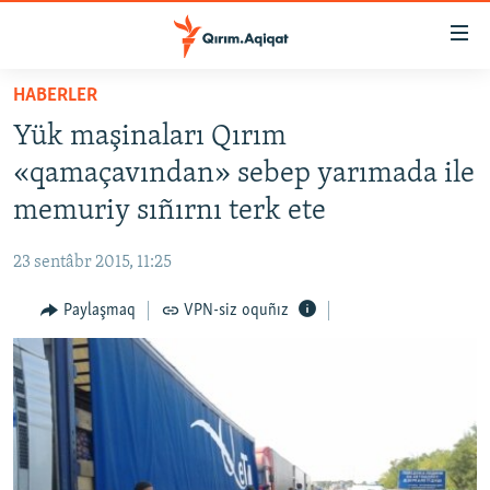
Link
açıqlığı
Esas
HABERLER
mündericege
HABERLER
Yük maşinaları Qırım
qaytmaq
SİYASET
Baş
«qamaçavından» sebep yarımada ile
İQTİSADİYAT
navigatsiyağa
memuriy sıñırnı terk ete
qaytmaq
CEMİYET
Qıdıruvğa
23 sentâbr 2015, 11:25
MEDENİYET
qaytmaq
Paylaşmaq
VPN-siz oquñız
İNSAN AQLARI
VİDEO
SÜRET
BLOGLAR
FİKİR