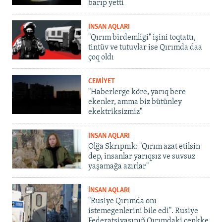
barıp yetti
İNSAN AQLARI
"Qırım birdemligi" işini toqtattı,
tintüv ve tutuvlar ise Qırımda daa
çoq oldı
CEMİYET
"Haberlerge köre, yarıq bere
ekenler, amma biz bütünley
ekektriksizmiz"
İNSAN AQLARI
Olğa Skrıpnık: "Qırım azat etilsin
dep, insanlar yarıqsız ve suvsuz
yaşamağa azırlar"
İNSAN AQLARI
"Rusiye Qırımda onı
istemegenlerini bile edi". Rusiye
Federatsiyasınıñ Qırımdaki cenkke