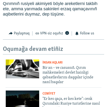
Qırımnıñ rusiyeli akimiyeti böyle areketlerni takbih
ete, amma yarımada sakinleri erzaq qamaçavınıñ
aqibetlerini duymaz, dep tüşüne.
Paylaşmaq
VPN-siz oquñız
Follow us
Oqumağa devam etiñiz
İNSAN AQLARI
Bir an – ve casussıñ. Qırım
mahkemeleri devlet hainligi
qabaatlavlarını daqqalar içinde
nasıl baqalar
CEMİYET
"Er kes qaça, er kes kete": cenk
Qırımdaki Rusiye turistlerine nasıl