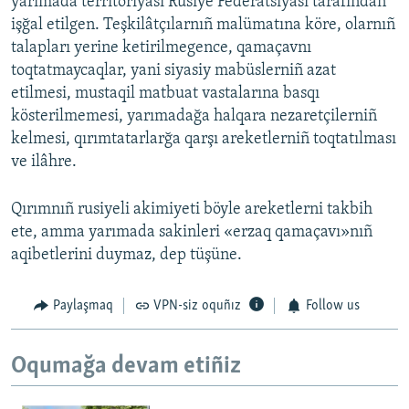
yarımada territoriyası Rusiye Federatsiyası tarafından
işğal etilgen. Teşkilâtçılarnıñ malümatına köre, olarnıñ
talapları yerine ketirilmegence, qamaçavnı
toqtatmaycaqlar, yani siyasiy mabüslerniñ azat
etilmesi, mustaqil matbuat vastalarına basqı
kösterilmemesi, yarımadağa halqara nezaretçilerniñ
kelmesi, qırımtatarlarğa qarşı areketlerniñ toqtatılması
ve ilâhre.
Qırımnıñ rusiyeli akimiyeti böyle areketlerni takbih
ete, amma yarımada sakinleri «erzaq qamaçavı»nıñ
aqibetlerini duymaz, dep tüşüne.
Paylaşmaq
VPN-siz oquñız
Follow us
Oqumağa devam etiñiz