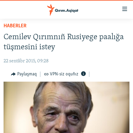
Link
açıqlığı
Esas
HABERLER
mündericege
HABERLER
Cemilev Qırımnıñ Rusiyege paalığa
qaytmaq
SİYASET
Baş
tüşmesini istey
İQTİSADİYAT
navigatsiyağa
qaytmaq
22 sentâbr 2015, 09:28
CEMİYET
Qıdıruvğa
MEDENİYET
Paylaşmaq
VPN-siz oquñız
qaytmaq
İNSAN AQLARI
VİDEO
SÜRET
BLOGLAR
FİKİR