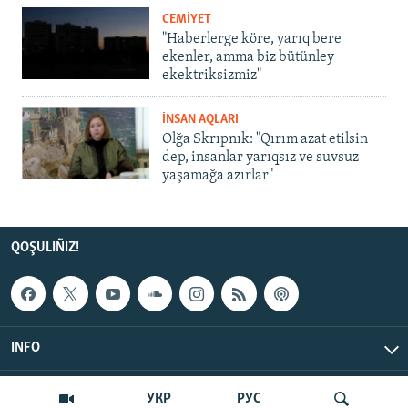
CEMİYET
"Haberlerge köre, yarıq bere
ekenler, amma biz bütünley
ekektriksizmiz"
İNSAN AQLARI
Olğa Skrıpnık: "Qırım azat etilsin
dep, insanlar yarıqsız ve suvsuz
yaşamağa azırlar"
QOŞULIÑIZ!
INFO
© Qırım.Aqiqat, 2026 | All Rights Reserved.
УКР
РУС