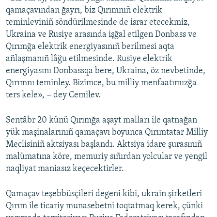
qamaçavından ğayrı, biz Qırımnıñ elektrik
teminleviniñ söndürilmesinde de israr etecekmiz,
Ukraina ve Rusiye arasında işğal etilgen Donbass ve
Qırımğa elektrik energiyasınıñ berilmesi aqta
añlaşmanıñ lâğu etilmesinde. Rusiye elektrik
energiyasını Donbassqa bere, Ukraina, öz nevbetinde,
Qırımnı teminley. Bizimce, bu milliy menfaatımızğa
ters kele», − dey Cemilev.
Sentâbr 20 künü Qırımğa aşayt malları ile qatnağan
yük maşinalarınıñ qamaçavı boyunca Qırımtatar Milliy
Meclisiniñ aktsiyası başlandı. Aktsiya idare şurasınıñ
malümatına köre, memuriy sıñırdan yolcular ve yengil
naqliyat maniasız keçecektirler.
Qamaçav teşebbüsçileri degeni kibi, ukrain şirketleri
Qırım ile ticariy munasebetni toqtatmaq kerek, çünki