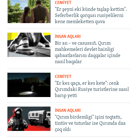
CEMİYET
"Er şeyni eki künde taşlap kettim".
Seferberlik qorqusı rusiyelilerni
kene memleketten quva
İNSAN AQLARI
Bir an – ve casussıñ. Qırım
mahkemeleri devlet hainligi
qabaatlavlarını daqqalar içinde
nasıl baqalar
CEMİYET
"Er kes qaça, er kes kete": cenk
Qırımdaki Rusiye turistlerine nasıl
barıp yetti
İNSAN AQLARI
"Qırım birdemligi" işini toqtattı,
tintüv ve tutuvlar ise Qırımda daa
çoq oldı