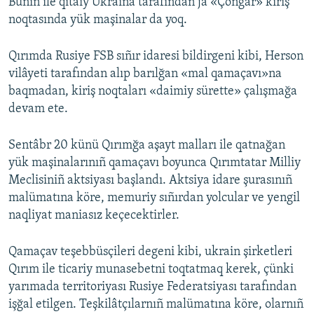
Bunıñ ile qıtaiy Ukraina tarafından ja «Çonğar» kiriş
noqtasında yük maşinalar da yoq.
Русский
Українською
Qırımda Rusiye FSB sıñır idaresi bildirgeni kibi, Herson
vilâyeti tarafından alıp barılğan «mal qamaçavı»na
QOŞULIÑIZ!
baqmadan, kiriş noqtaları «daimiy sürette» çalışmağa
devam ete.
Sentâbr 20 künü Qırımğa aşayt malları ile qatnağan
RFE/RS bütün saytları
yük maşinalarınıñ qamaçavı boyunca Qırımtatar Milliy
Meclisiniñ aktsiyası başlandı. Aktsiya idare şurasınıñ
malümatına köre, memuriy sıñırdan yolcular ve yengil
naqliyat maniasız keçecektirler.
Qamaçav teşebbüsçileri degeni kibi, ukrain şirketleri
Qırım ile ticariy munasebetni toqtatmaq kerek, çünki
yarımada territoriyası Rusiye Federatsiyası tarafından
işğal etilgen. Teşkilâtçılarnıñ malümatına köre, olarnıñ