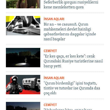
Seferberlik qorqusı rusiyelilerni
kene memleketten quva
İNSAN AQLARI
Bir an – ve casussıñ. Qırım
mahkemeleri devlet hainligi
qabaatlavlarını daqqalar içinde
nasıl baqalar
CEMİYET
"Er kes qaça, er kes kete": cenk
Qırımdaki Rusiye turistlerine nasıl
barıp yetti
İNSAN AQLARI
"Qırım birdemligi" işini toqtattı,
tintüv ve tutuvlar ise Qırımda daa
çoq oldı
CEMİYET