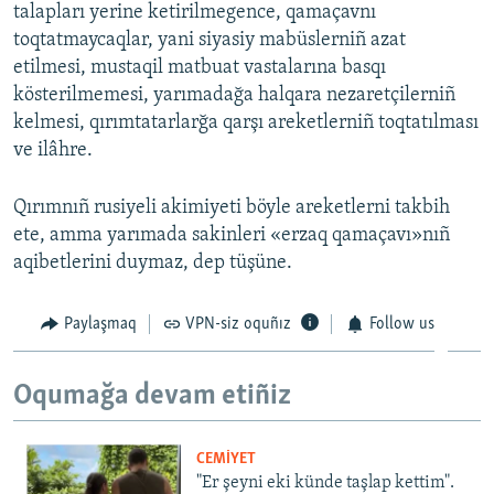
talapları yerine ketirilmegence, qamaçavnı
toqtatmaycaqlar, yani siyasiy mabüslerniñ azat
etilmesi, mustaqil matbuat vastalarına basqı
kösterilmemesi, yarımadağa halqara nezaretçilerniñ
kelmesi, qırımtatarlarğa qarşı areketlerniñ toqtatılması
ve ilâhre.
Qırımnıñ rusiyeli akimiyeti böyle areketlerni takbih
ete, amma yarımada sakinleri «erzaq qamaçavı»nıñ
aqibetlerini duymaz, dep tüşüne.
Paylaşmaq
VPN-siz oquñız
Follow us
Oqumağa devam etiñiz
CEMİYET
"Er şeyni eki künde taşlap kettim".