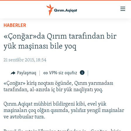
Link
açıqlığı
Esas
HABERLER
mündericege
HABERLER
«Çonğar»da Qırım tarafından bir
qaytmaq
SİYASET
Baş
yük maşinası bile yoq
İQTİSADİYAT
navigatsiyağa
qaytmaq
21 sentâbr 2015, 18:54
CEMİYET
Qıdıruvğa
MEDENİYET
Paylaşmaq
VPN-siz oquñız
qaytmaq
«Çonğar» kiriş noqtası ögünde, Qırım yarımadası
İNSAN AQLARI
tarafından, al-azırda iç bir yük naqliyatı yoq.
VİDEO
Qırım.Aqiqat mühbiri bildirgeni kibi, evel yük
SÜRET
maşinaları çoq olğan qısımda, yalıñız yengil maşinalar
BLOGLAR
ve avtobuslar tura.
FİKİR