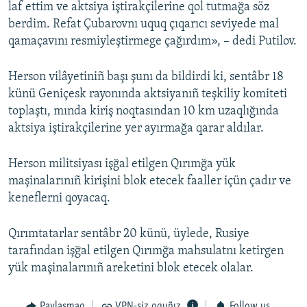
laf ettim ve aktsiya iştirakçilerine qol tutmağa söz
berdim. Refat Çubarovnı uquq çıqarıcı seviyede mal
qamaçavını resmiyleştirmege çağırdım», – dedi Putilov.
Herson vilâyetiniñ başı şunı da bildirdi ki, sentâbr 18
künü Geniçesk rayonında aktsiyanıñ teşkiliy komiteti
toplaştı, mında kiriş noqtasından 10 km uzaqlığında
aktsiya iştirakçilerine yer ayırmağa qarar aldılar.
Herson militsiyası işğal etilgen Qırımğa yük
maşinalarınıñ kirişini blok etecek faaller içün çadır ve
keneflerni qoyacaq.
Qırımtatarlar sentâbr 20 künü, üylede, Rusiye
tarafından işğal etilgen Qırımğa mahsulatnı ketirgen
yük maşinalarınıñ areketini blok etecek olalar.
Paylaşmaq
VPN-siz oquñız
Follow us