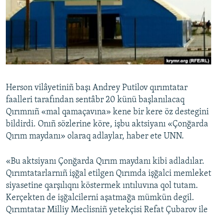
Русский
Українською
QOŞULIÑIZ!
Herson vilâyetiniñ başı Andrey Putilov qırımtatar
faalleri tarafından sentâbr 20 künü başlanılacaq
RFE/RS bütün saytları
Qırımnıñ «mal qamaçavına» kene bir kere öz destegini
bildirdi. Onıñ sözlerine köre, işbu aktsiyanı «Çonğarda
Qırım maydanı» olaraq adlaylar, haber ete UNN.
«Bu aktsiyanı Çonğarda Qırım maydanı kibi adladılar.
Qırımtatarlarnıñ işğal etilgen Qırımda işğalci memleket
siyasetine qarşılıqnı köstermek ıntıluvına qol tutam.
Kerçekten de işğalcilerni aşatmağa mümkün degil.
Qırımtatar Milliy Meclisniñ yetekçisi Refat Çubarov ile