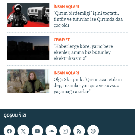
İNSAN AQLARI
"Qırım birdemligi" işini toqtattı,
tintüv ve tutuvlar ise Qırımda daa
çoq oldı
CEMİYET
"Haberlerge köre, yarıq bere
ekenler, amma biz bütünley
ekektriksizmiz"
İNSAN AQLARI
Olğa Skrıpnık: "Qırım azat etilsin
dep, insanlar yarıqsız ve suvsuz
yaşamağa azırlar"
QOŞULIÑIZ!