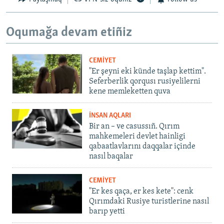
Oqumağa devam etiñiz
CEMİYET
"Er şeyni eki künde taşlap kettim".
Seferberlik qorqusı rusiyelilerni
kene memleketten quva
İNSAN AQLARI
Bir an – ve casussıñ. Qırım
mahkemeleri devlet hainligi
qabaatlavlarını daqqalar içinde
nasıl baqalar
CEMİYET
"Er kes qaça, er kes kete": cenk
Qırımdaki Rusiye turistlerine nasıl
barıp yetti