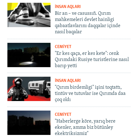
İNSAN AQLARI
Bir an – ve casussıñ. Qırım
mahkemeleri devlet hainligi
qabaatlavlarını daqqalar içinde
nasıl baqalar
CEMİYET
"Er kes qaça, er kes kete": cenk
Qırımdaki Rusiye turistlerine nasıl
barıp yetti
İNSAN AQLARI
"Qırım birdemligi" işini toqtattı,
tintüv ve tutuvlar ise Qırımda daa
çoq oldı
CEMİYET
"Haberlerge köre, yarıq bere
ekenler, amma biz bütünley
ekektriksizmiz"