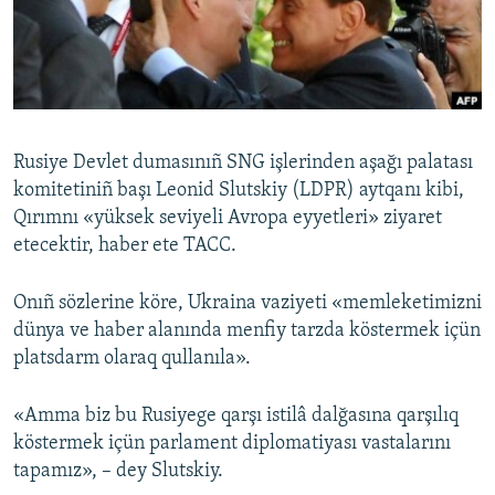
Русский
Українською
QOŞULIÑIZ!
Rusiye Devlet dumasınıñ SNG işlerinden aşağı palatası
komitetiniñ başı Leonid Slutskiy (LDPR) aytqanı kibi,
Qırımnı «yüksek seviyeli Avropa eyyetleri» ziyaret
RFE/RS bütün saytları
etecektir, haber ete TACC.
Onıñ sözlerine köre, Ukraina vaziyeti «memleketimizni
dünya ve haber alanında menfiy tarzda köstermek içün
platsdarm olaraq qullanıla».
«Amma biz bu Rusiyege qarşı istilâ dalğasına qarşılıq
köstermek içün parlament diplomatiyası vastalarını
tapamız», – dey Slutskiy.