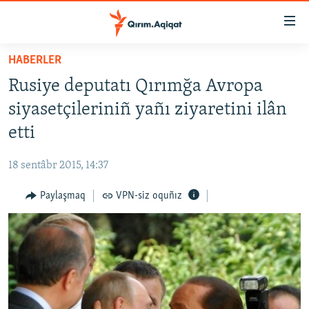
Link
açıqlığı
Esas
HABERLER
mündericege
HABERLER
Rusiye deputatı Qırımğa Avropa
qaytmaq
SİYASET
Baş
siyasetçileriniñ yañı ziyaretini ilân
İQTİSADİYAT
navigatsiyağa
etti
qaytmaq
CEMİYET
Qıdıruvğa
18 sentâbr 2015, 14:37
MEDENİYET
qaytmaq
Paylaşmaq
VPN-siz oquñız
İNSAN AQLARI
VİDEO
SÜRET
BLOGLAR
FİKİR