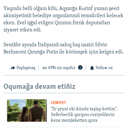
Yaqında belli olğanı kibi, Aqyarğa Kоrinf yunan şeeri
akimiyetiniñ belediye organlarınıñ temsilcileri keleсеk
eken. Evel işğal etilgen Qırımnı frenk deputatları
ziyaret etken edi.
Sentâbr ayında İtaliyanıñ sabıq baş naziri Silvio
Berlusconi Qırımğa Putin ile körümşek içün kelgen edi.
Paylaşmaq
VPN-siz oquñız
Follow us
Oqumağa devam etiñiz
CEMİYET
"Er şeyni eki künde taşlap kettim".
Seferberlik qorqusı rusiyelilerni
kene memleketten quva