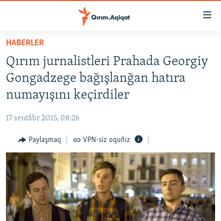
Link
açıqlığı
Esas
HABERLER
mündericege
HABERLER
Qırım jurnalistleri Prahada Georgiy
qaytmaq
SİYASET
Baş
Gongadzege bağışlanğan hatıra
İQTİSADİYAT
navigatsiyağa
numayışını keçirdiler
qaytmaq
CEMİYET
Qıdıruvğa
17 sentâbr 2015, 08:26
MEDENİYET
qaytmaq
Paylaşmaq
VPN-siz oquñız
İNSAN AQLARI
VİDEO
SÜRET
BLOGLAR
FİKİR