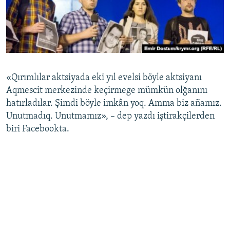
«Qırımlılar aktsiyada eki yıl evelsi böyle aktsiyanı
Aqmescit merkezinde keçirmege mümkün olğanını
hatırladılar. Şimdi böyle imkân yoq. Amma biz añamız.
Unutmadıq. Unutmamız», – dep yazdı iştirakçilerden
biri Facebookta.