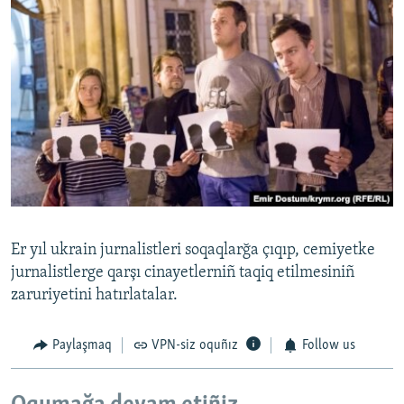
Er yıl ukrain jurnalistleri soqaqlarğa çıqıp, cemiyetke
jurnalistlerge qarşı cinayetlerniñ taqiq etilmesiniñ
zaruriyetini hatırlatalar.
Paylaşmaq
VPN-siz oquñız
Follow us