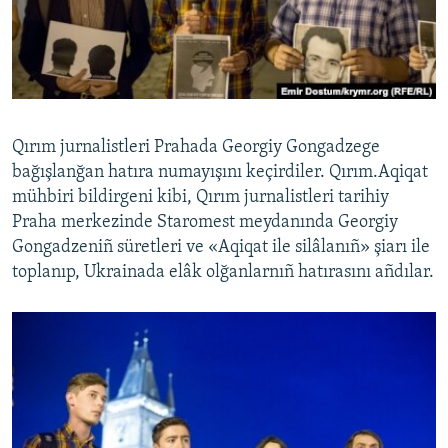
Русский
Українською
QOŞULIÑIZ!
Qırım jurnalistleri Prahada Georgiy Gongadzege
bağışlanğan hatıra numayışını keçirdiler. Qırım.Aqiqat
mühbiri bildirgeni kibi, Qırım jurnalistleri tarihiy
RFE/RS bütün saytları
Praha merkezinde Staromest meydanında Georgiy
Gongadzeniñ süretleri ve «Aqiqat ile silâlanıñ» şiarı ile
toplanıp, Ukrainada elâk olğanlarnıñ hatırasını añdılar.