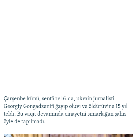
Çarşenbe künü, sentâbr 16-da, ukrain jurnalisti
Georgiy Gongadzeniñ ğayıp oluvı ve öldürüvine 15 yıl
toldı. Bu vaqıt devamında cinayetni sımarlağan şahıs
öyle de tapılmadı.