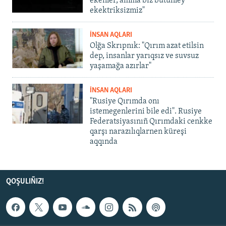
ekenler, amma biz bütünley
ekektriksizmiz"
İNSAN AQLARI
Olğa Skrıpnık: "Qırım azat etilsin
dep, insanlar yarıqsız ve suvsuz
yaşamağa azırlar"
İNSAN AQLARI
"Rusiye Qırımda onı
istemegenlerini bile edi". Rusiye
Federatsiyasınıñ Qırımdaki cenkke
qarşı narazılıqlarnen küreşi
aqqında
QOŞULIÑIZ!