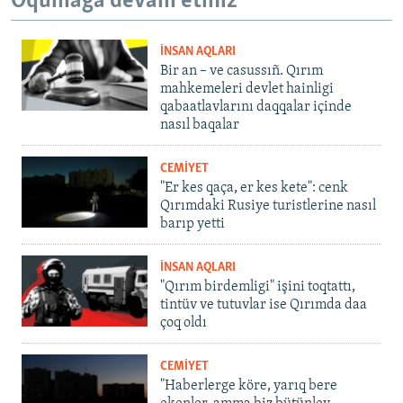
Oqumağa devam etiñiz
İNSAN AQLARI
Bir an – ve casussıñ. Qırım
mahkemeleri devlet hainligi
qabaatlavlarını daqqalar içinde
nasıl baqalar
CEMİYET
"Er kes qaça, er kes kete": cenk
Qırımdaki Rusiye turistlerine nasıl
barıp yetti
İNSAN AQLARI
"Qırım birdemligi" işini toqtattı,
tintüv ve tutuvlar ise Qırımda daa
çoq oldı
CEMİYET
"Haberlerge köre, yarıq bere