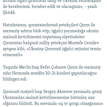
altında olğan qırımtatar halqı ve Ukraina vatandaşları
ile berabermiz, beraber edik ve olacaqmız», – yazdı
Şkirâk.
Hatırlatamız, qırımtatarlarnıñ yetekçileri Qırım ile
memuriy sıñırnı blok etip, işğalci yarımadağa ukrain
malınıñ ketirilmesini toqtatmaq niyetindeler.
Qırımtatar halqınıñ milliy yetekçisi Mustafa Cemilev
aytqanı kibi, «Ukraina Qırmınıñ işğalci rejimini temin
etmemeli»
Yaqında Meclis başı Refat Çubarov Qırım ile memuriy
sıñır Hersonda sentâbr 20-21 künleri qapatılacağını
bildirgen edi.
Qırımnıñ rusiyeli başı Sergey Aksenov yarımada qıtaiy
Ukrainadan malnıñ ketirilmemesine bütünley azır
olğanını bildirdi. Bu mevzuda «iç te qorqu olmağanını»