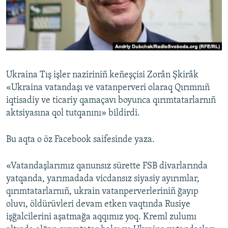
Русский
Українською
QOŞULIÑIZ!
Ukraina Tış işler naziriniñ keñeşçisi Zorân Şkirâk
«Ukraina vatandaşı ve vatanperveri olaraq Qırımnıñ
iqtisadiy ve ticariy qamaçavı boyunca qırımtatarlarnıñ
RFE/RS bütün saytları
aktsiyasına qol tutqanını» bildirdi.
Bu aqta o öz Facebook saifesinde yaza.
«Vatandaşlarımız qanunsız sürette FSB divarlarında
yatqanda, yarımadada vicdansız siyasiy ayırımlar,
qırımtatarlarnıñ, ukrain vatanperverleriniñ ğayıp
oluvı, öldürüvleri devam etken vaqtında Rusiye
işğalcilerini aşatmağa aqqımız yoq. Kreml zulumı