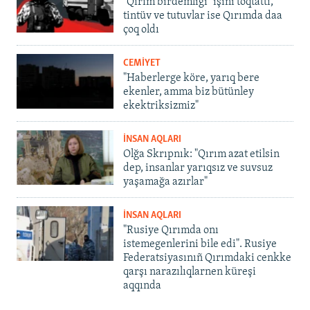
"Qırım birdemligi" işini toqtattı,
tintüv ve tutuvlar ise Qırımda daa
çoq oldı
CEMİYET
"Haberlerge köre, yarıq bere
ekenler, amma biz bütünley
ekektriksizmiz"
İNSAN AQLARI
Olğa Skrıpnık: "Qırım azat etilsin
dep, insanlar yarıqsız ve suvsuz
yaşamağa azırlar"
İNSAN AQLARI
"Rusiye Qırımda onı
istemegenlerini bile edi". Rusiye
Federatsiyasınıñ Qırımdaki cenkke
qarşı narazılıqlarnen küreşi
aqqında