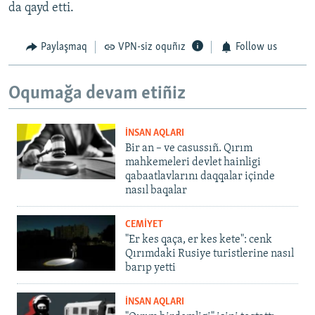
da qayd etti.
Paylaşmaq
VPN-siz oquñız
Follow us
Oqumağa devam etiñiz
İNSAN AQLARI
Bir an – ve casussıñ. Qırım
mahkemeleri devlet hainligi
qabaatlavlarını daqqalar içinde
nasıl baqalar
CEMİYET
"Er kes qaça, er kes kete": cenk
Qırımdaki Rusiye turistlerine nasıl
barıp yetti
İNSAN AQLARI