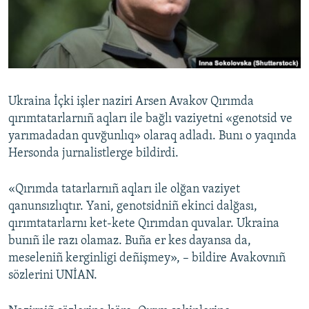
Русский
Українською
QOŞULIÑIZ!
Ukraina İçki işler naziri Arsen Avakov Qırımda
qırımtatarlarnıñ aqları ile bağlı vaziyetni «genotsid ve
yarımadadan quvğunlıq» olaraq adladı. Bunı o yaqında
RFE/RS bütün saytları
Hersonda jurnalistlerge bildirdi.
«Qırımda tatarlarnıñ aqları ile olğan vaziyet
qanunsızlıqtır. Yani, genotsidniñ ekinci dalğası,
qırımtatarlarnı ket-kete Qırımdan quvalar. Ukraina
bunıñ ile razı olamaz. Buña er kes dayansa da,
meseleniñ kerginligi deñişmey», – bildire Avakovnıñ
sözlerini UNİAN.