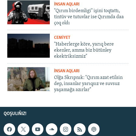
İNSAN AQLARI
"Qırım birdemligi" işini toqtattı,
tintüv ve tutuvlar ise Qırımda daa
çoq oldı
CEMİYET
"Haberlerge köre, yarıq bere
ekenler, amma biz bütünley
ekektriksizmiz"
İNSAN AQLARI
Olğa Skrıpnık: "Qırım azat etilsin
dep, insanlar yarıqsız ve suvsuz
yaşamağa azırlar"
QOŞULIÑIZ!