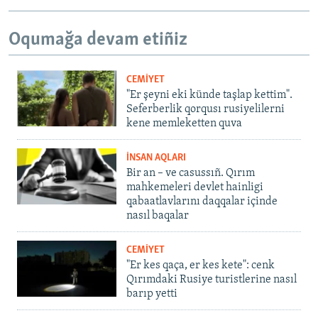
Oqumağa devam etiñiz
CEMİYET
"Er şeyni eki künde taşlap kettim".
Seferberlik qorqusı rusiyelilerni
kene memleketten quva
İNSAN AQLARI
Bir an – ve casussıñ. Qırım
mahkemeleri devlet hainligi
qabaatlavlarını daqqalar içinde
nasıl baqalar
CEMİYET
"Er kes qaça, er kes kete": cenk
Qırımdaki Rusiye turistlerine nasıl
barıp yetti