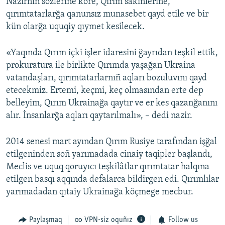
Nazirniñ sözlerine köre, Qırım sakinlerine,
qırımtatarlarğa qanunsız munasebet qayd etile ve bir
kün olarğa uquqiy qıymet kesilecek.
«Yaqında Qırım içki işler idaresini ğayrıdan teşkil ettik,
prokuratura ile birlikte Qırımda yaşağan Ukraina
vatandaşları, qırımtatarlarnıñ aqları bozuluvını qayd
etecekmiz. Ertemi, keçmi, keç olmasından erte dep
belleyim, Qırım Ukrainağa qaytır ve er kes qazanğanını
alır. İnsanlarğa aqları qaytarılmalı», – dedi nazir.
2014 senesi mart ayından Qırım Rusiye tarafından işğal
etilgeninden soñ yarımadada cinaiy taqipler başlandı,
Meclis ve uquq qoruyıcı teşkilâtlar qırımtatar halqına
etilgen basqı aqqında defalarca bildirgen edi. Qırımlılar
yarımadadan qıtaiy Ukrainağa köçmege mecbur.
Paylaşmaq
VPN-siz oquñız
Follow us