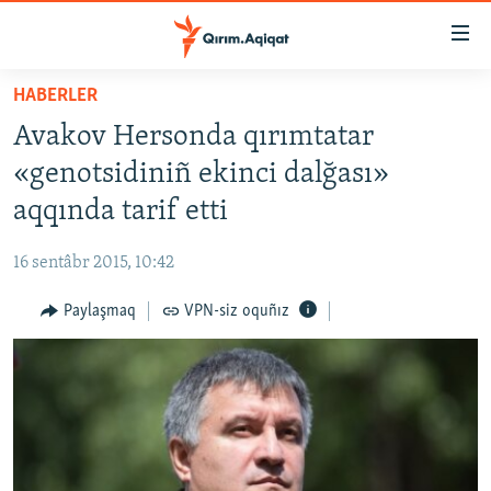
Link
açıqlığı
Esas
HABERLER
mündericege
HABERLER
Avakov Hersonda qırımtatar
qaytmaq
SİYASET
Baş
«genotsidiniñ ekinci dalğası»
İQTİSADİYAT
navigatsiyağa
aqqında tarif etti
qaytmaq
CEMİYET
Qıdıruvğa
16 sentâbr 2015, 10:42
MEDENİYET
qaytmaq
Paylaşmaq
VPN-siz oquñız
İNSAN AQLARI
VİDEO
SÜRET
BLOGLAR
FİKİR