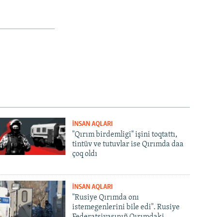
İNSAN AQLARI
"Qırım birdemligi" işini toqtattı,
tintüv ve tutuvlar ise Qırımda daa
çoq oldı
İNSAN AQLARI
"Rusiye Qırımda onı
istemegenlerini bile edi". Rusiye
Federatsiyasınıñ Qırımdaki