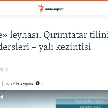
e» leyhası. Qırımtatar tilin
ersleri – yalı kezintisi
01:17
VPN-siz oquñız
si