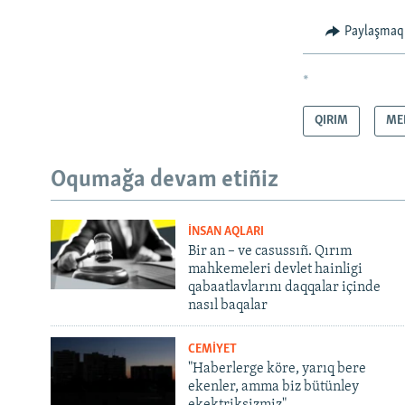
Paylaşmaq
*
QIRIM
ME
Oqumağa devam etiñiz
İNSAN AQLARI
Bir an – ve casussıñ. Qırım
mahkemeleri devlet hainligi
qabaatlavlarını daqqalar içinde
nasıl baqalar
CEMİYET
"Haberlerge köre, yarıq bere
ekenler, amma biz bütünley
ekektriksizmiz"