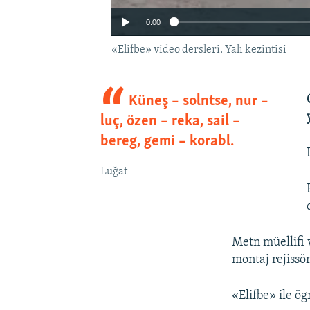
0:00
«Elifbe» video dersleri. Yalı kezintisi
Küneş – solntse, nur –
luç, özen – reka, sail –
bereg, gemi – korabl.
Luğat
Metn müellifi 
montaj rejissö
«Elifbe» ile ögr