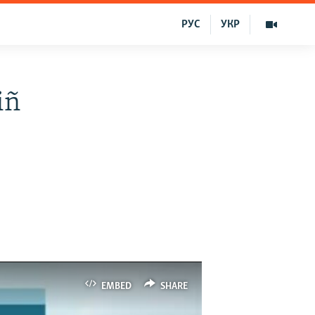
РУС
УКР
iñ
EMBED
SHARE