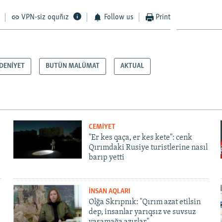
VPN-siz oquñız
Follow us
Print
DENİYET
BUTÜN MALÜMAT
AKTUAL
CEMİYET
"Er kes qaça, er kes kete": cenk
Qırımdaki Rusiye turistlerine nasıl
barıp yetti
İNSAN AQLARI
Olğa Skrıpnık: "Qırım azat etilsin
dep, insanlar yarıqsız ve suvsuz
yaşamağa azırlar"