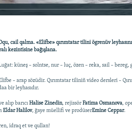
Oqu, cail qalma. «Elifbe» qırımtatar tilini ögrenüv leyhasın
yalı kezintisine bağışlana.
Luğat: küneş – solntse, nur – luç, özen – reka, sail – bereg,
Elifbe – arap sözüdir. Qırımtatar tiliniñ video dersleri – Qı
daa bir leyhasıdır.
ve alıp barıcı
Halise Zinedin
, rejissör
Fatima Osmanova
, op
rı
Eldar Halilov
, ğaye müellifi ve prodüser
Emine Ceppar
.
en, idraq et ve qullan!​