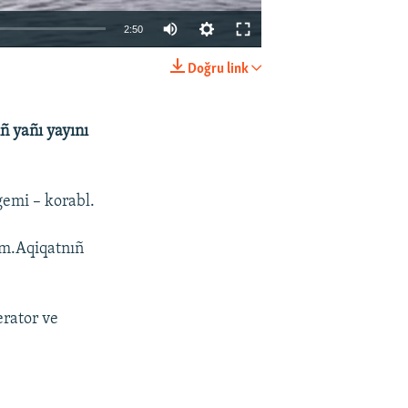
2:50
Doğru link
EMBED
SHARE
ıñ yañı yayını
 gemi – korabl.
rım.Aqiqatnıñ
erator ve