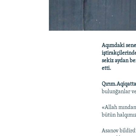
Aqımdaki senen
iştirakçilerind
sekiz aydan be
etti.
Qırım.Aqiqatt
bulunğanlar ve 
«Allah mından 
bütün halqımız
Asanov bildird