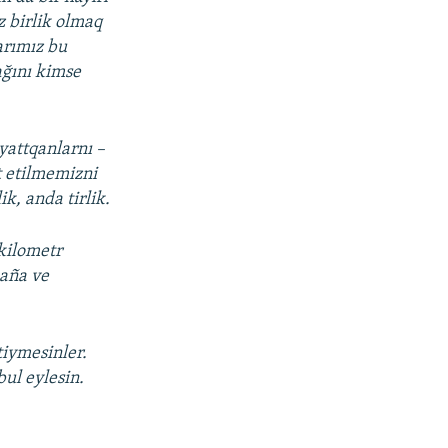
z birlik olmaq
arımız bu
ağını kimse
yattqanlarnı –
t etilmemizni
ik, anda tirlik.
 kilometr
maña ve
tiymesinler.
ul eylesin.