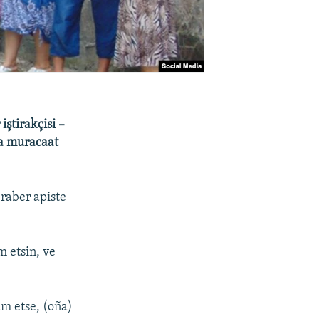
iştirakçisi –
ğa muracaat
raber apiste
 etsin, ve
am etse, (oña)