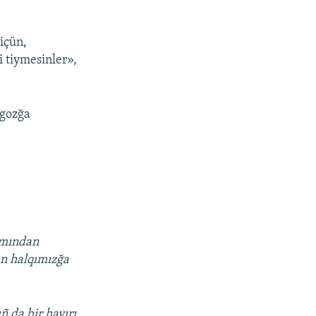
içün,
 tiymesinler»,
ygozğa
 mından
ün halqımızğa
ñ da bir hayırı