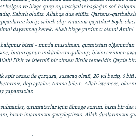
et kelgen ve bizge qarşı repressiyalar başlağan soñ halqımı
adıq. Sabırlı oluñız. Allahqa dua etiñiz. Qartana-qartbabal
qanlarını körip, sabırlı olıp Vatanına qayttılar! Böyle olac
şimdi dayanmaq kerek. Allah bizge yardımcı olsun! Amin!
halqımız bizni – mında musulman, qırımtatarı olğanından 
ine, bütün qanun imkânlarını qullanıp, bizim siziñnen aza
Allah! Fikir ve islerniñ bir olması Birlik temelidir. Qayda birl
apis cezası ile qorquza, susacaq olsañ, 20 yıl berip, 6 biñ
 ketermiz, dep aytalar. Amma bilem, Allah istemese, olar 
ey yapamazlar.
sulmanlar, qırımtatarlar içün ölmege azırım, bizni bir daa 
am, bizim imanımıznı qaviyleştirsin. Allah dualarımıznı qab