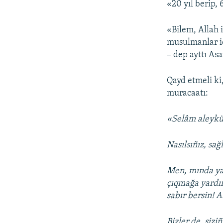
«20 yıl berip, 
«Bilem, Allah 
musulmanlar iç
– dep ayttı Asa
Qayd etmeli ki
muracaatı:
«Selâm aleyk
Nasılsıñız, sağ
Men, mında yat
çıqmağa yardım
sabır bersin! 
Bizler de, siz