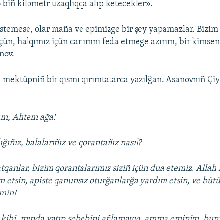
6 biñ kilometr uzaqlıqqa alıp ketecekler».
istemese, olar maña ve epimizge bir şey yapamazlar. Bizim 
ün, halqımız içün canımnı feda etmege azırım, bir kimseni
nov.
, mektüpniñ bir qısmı qırımtatarca yazılğan. Asanovnıñ Çi
üm, Ahtem ağa!
lığıñız, balalarıñız ve qorantañız nasıl?
qanlar, bizim qorantalarımız siziñ içün dua etemiz. Allah
 etsin, apiste qanunsız oturğanlarğa yardım etsin, ve büt
Amin!
iñ kibi, mında yatıp sebebini añlamayıq, amma eminim, bunı