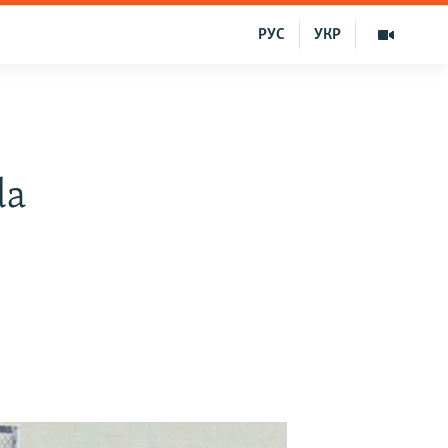
РУС
УКР
da