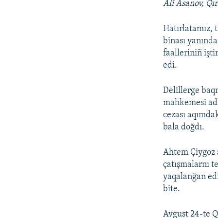
Ali Asanov, Qı
Hatırlatamız, 
binası yanında 
faalleriniñ işt
edi.
Delillerge baq
mahkemesi adli
cezası aqımdak
bala doğdı.
Ahtem Çiygoz a
çatışmalarnı te
yaqalanğan edi
bite.
Avgust 24-te Q