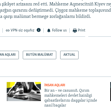
 şikâyet arizasını red etti. Mahkeme Aqmescitniñ Kiyev ra
arğan qararını deñiştirmedi. Çiygoz mahkeme toplaşuvın
ña qarşı malümat bermege zorlağanlarnı bildirdi.
VPN-siz oquñız
Follow us
Print
SAN AQLARI
BUTÜN MALÜMAT
AKTUAL
İNSAN AQLARI
Bir an – ve casussıñ. Qırım
mahkemeleri devlet hainligi
qabaatlavlarını daqqalar içinde
nasıl baqalar