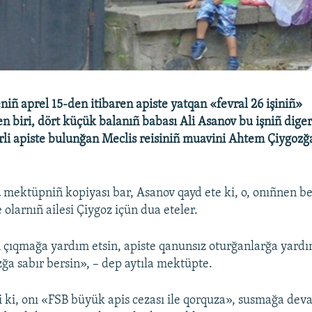
iñ aprel 15-den itibaren apiste yatqan «fevral 26 işiniñ»
en biri, dört küçük balanıñ babası Ali Asanov bu işniñ diger 
rli apiste bulunğan Meclis reisiniñ muavini Ahtem Çiygoz
a
mektüpniñ kopiyası bar, Asanov qayd ete ki, o, onıñnen be
olarnıñ ailesi Çiygoz içün dua eteler.
çıqmağa yardım etsin, apiste qanunsız oturğanlarğa yardım
ğa sabır bersin», – dep aytıla mektüpte.
i ki, onı «FSB büyük apis cezası ile qorquza», susmağa dev