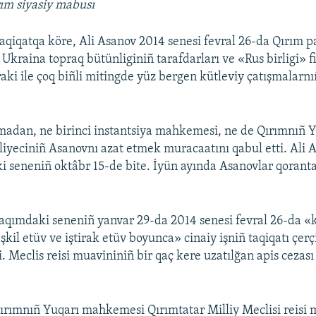
rım siyasiy mabusı
taqiqatqa köre, Ali Asanov 2014 senesi fevral 26-da Qırım 
Ukraina topraq bütünliginiñ tarafdarları ve «Rus birligi» f
iraki ile çoq biñli mitingde yüz bergen kütleviy çatışmalarnıñ
madan, ne birinci instantsiya mahkemesi, ne de Qırımnıñ 
yeciniñ Asanovnı azat etmek muracaatını qabul etti. Ali 
i seneniñ oktâbr 15-de bite. İyün ayında Asanovlar qorant
qımdaki seneniñ yanvar 29-da 2014 senesi fevral 26-da «
şkil etüv ve iştirak etüv boyunca» cinaiy işniñ taqiqatı çer
. Meclis reisi muavininiñ bir qaç kere uzatılğan apis cezas
ırımnıñ Yuqarı mahkemesi Qırımtatar Milliy Meclisi reisi 