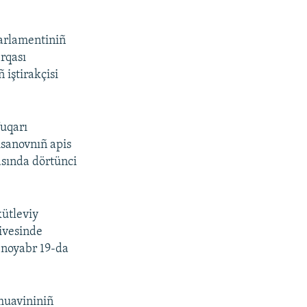
parlamentiniñ
irqası
 iştirakçisi
Yuqarı
Asanovnıñ apis
asında dörtünci
kütleviy
çivesinde
ı noyabr 19-da
muavininiñ