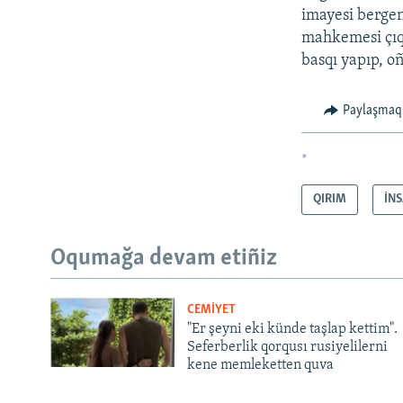
imayesi bergen
mahkemesi çıq
basqı yapıp, o
Paylaşmaq
*
QIRIM
İN
Oqumağa devam etiñiz
CEMİYET
"Er şeyni eki künde taşlap kettim".
Seferberlik qorqusı rusiyelilerni
kene memleketten quva