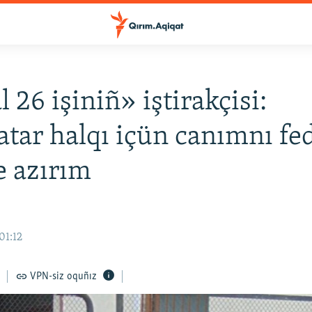
 26 işiniñ» iştirakçisi:
atar halqı içün canımnı fe
 azırım
01:12
VPN-siz oquñız