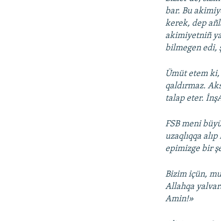
bar. Bu akimiy
kerek, dep añl
akimiyetniñ yap
bilmegen edi, 
Ümüt etem ki, 
qaldırmaz. Aks
talap eter. İnş
FSB meni büyük 
uzaqlıqqa alıp
epimizge bir ş
Bizim içün, mu
Allahqa yalvar
Amin!»