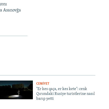
yonı
da Asanovğa
CEMİYET
"Er kes qaça, er kes kete": cenk
Qırımdaki Rusiye turistlerine nasıl
barıp yetti