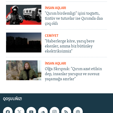
İNSAN AQLARI
"Qırım birdemligi" işini toqtattı,
tintüv ve tutuvlar ise Qırımda daa
çoq oldı
CEMİYET
"Haberlerge köre, yarıq bere
ekenler, amma biz bütünley
ekektriksizmiz"
İNSAN AQLARI
Olğa Skrıpnık: "Qırım azat etilsin
dep, insanlar yarıqsız ve suvsuz
yaşamağa azırlar"
QOŞULIÑIZ!