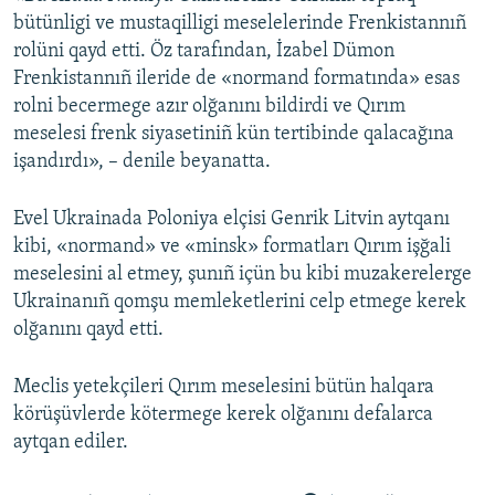
bütünligi ve mustaqilligi meselelerinde Frenkistannıñ
rolüni qayd etti. Öz tarafından, İzabel Dümon
Frenkistannıñ ileride de «normand formatında» esas
rolni becermege azır olğanını bildirdi ve Qırım
meselesi frenk siyasetiniñ kün tertibinde qalacağına
işandırdı», – denile beyanatta.
Evel Ukrainada Poloniya elçisi Genrik Litvin aytqanı
kibi, «normand» ve «minsk» formatları Qırım işğali
meselesini al etmey, şunıñ içün bu kibi muzakerelerge
Ukrainanıñ qomşu memleketlerini celp etmege kerek
olğanını qayd etti.
Meclis yetekçileri Qırım meselesini bütün halqara
körüşüvlerde kötermege kerek olğanını defalarca
aytqan ediler.