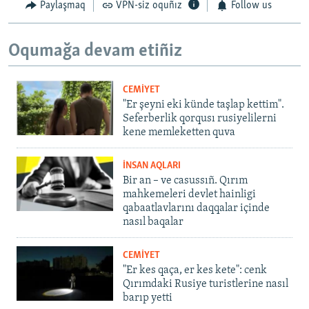
Paylaşmaq
VPN-siz oquñız
Follow us
Oqumağa devam etiñiz
CEMİYET
"Er şeyni eki künde taşlap kettim".
Seferberlik qorqusı rusiyelilerni
kene memleketten quva
İNSAN AQLARI
Bir an – ve casussıñ. Qırım
mahkemeleri devlet hainligi
qabaatlavlarını daqqalar içinde
nasıl baqalar
CEMİYET
"Er kes qaça, er kes kete": cenk
Qırımdaki Rusiye turistlerine nasıl
barıp yetti