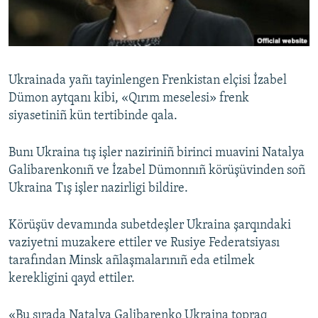
Русский
Українською
Ukrainada yañı tayinlengen Frenkistan elçisi İzabel
QOŞULIÑIZ!
Dümon aytqanı kibi, «Qırım meselesi» frenk
siyasetiniñ kün tertibinde qala.
Bunı Ukraina tış işler naziriniñ birinci muavini Natalya
RFE/RS bütün saytları
Galibarenkonıñ ve İzabel Dümonnıñ körüşüvinden soñ
Ukraina Tış işler nazirligi bildire.
Körüşüv devamında subetdeşler Ukraina şarqındaki
vaziyetni muzakere ettiler ve Rusiye Federatsiyası
tarafından Minsk añlaşmalarınıñ eda etilmek
kerekligini qayd ettiler.
«Bu sırada Natalya Galibarenko Ukraina topraq