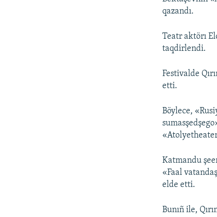
qazandı.
Teatr aktörı El
taqdirlendi.
Festivalde Qır
etti.
Böylece, «Rusi
sumasşedşego» 
«Atolyetheater
Katmandu şeeri
«Faal vatandaş
elde etti.
Bunıñ ile, Qır