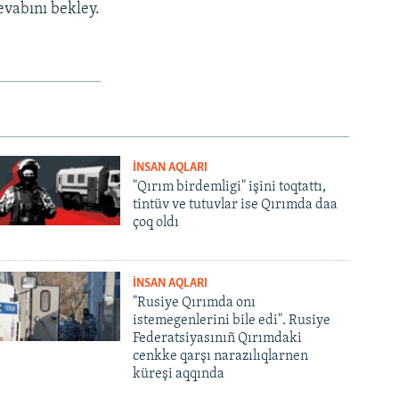
evabını bekley.
İNSAN AQLARI
"Qırım birdemligi" işini toqtattı,
tintüv ve tutuvlar ise Qırımda daa
çoq oldı
İNSAN AQLARI
"Rusiye Qırımda onı
istemegenlerini bile edi". Rusiye
Federatsiyasınıñ Qırımdaki
cenkke qarşı narazılıqlarnen
küreşi aqqında