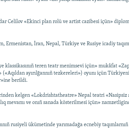
dar Celilov «Ekinci plan rolü ve artist cazibesi içün» diplom
ım, Ermenistan, İran, Nepal, Türkiye ve Rusiye icadiy taqıml
ye klassikasınıñ teren teatr menimsevi içün» mukâfat «Zap
(«Aqıldan ayırılğannıñ tezkereleri») oyunı içün Türkiyen
»ine berildi.
nden kelgen «Lokdrishtatheatre» Nepal teatri «Nasipsiz a
lıq mevamı ve onıñ sanada kösterilmesi içün» namzetligind
ımnıñ rusiyeli ükümetinde yarımadağa ecnebiy taqımlarnıñ 