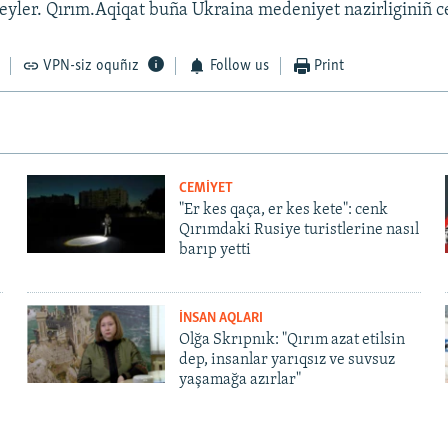
meyler. Qırım.Aqiqat buña Ukraina medeniyet nazirliginiñ c
VPN-siz oquñız
Follow us
Print
CEMİYET
"Er kes qaça, er kes kete": cenk
Qırımdaki Rusiye turistlerine nasıl
barıp yetti
İNSAN AQLARI
Olğa Skrıpnık: "Qırım azat etilsin
dep, insanlar yarıqsız ve suvsuz
yaşamağa azırlar"