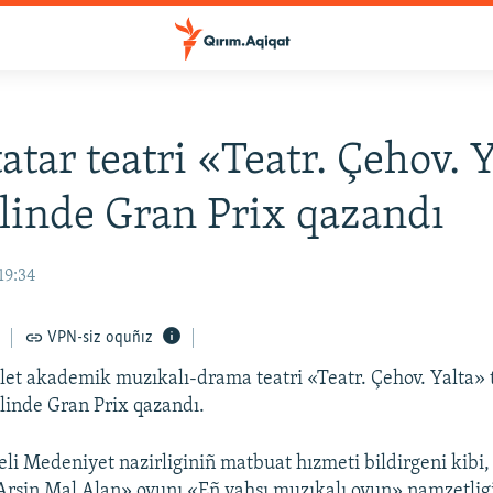
atar teatri «Teatr. Çehov. 
alinde Gran Prix qazandı
19:34
VPN-siz oquñız
let akademik muzıkalı-drama teatri «Teatr. Çehov. Yalta» t
alinde Gran Prix qazandı.
eli Medeniyet nazirliginiñ matbuat hızmeti bildirgeni kibi,
Arşin Mal Alan» oyunı «Eñ yahşı muzıkalı oyun» namzetlig