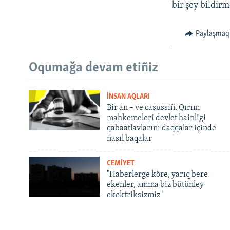
bir şey bildir
Paylaşmaq
Oqumağa devam etiñiz
İNSAN AQLARI
Bir an – ve casussıñ. Qırım
mahkemeleri devlet hainligi
qabaatlavlarını daqqalar içinde
nasıl baqalar
CEMİYET
"Haberlerge köre, yarıq bere
ekenler, amma biz bütünley
ekektriksizmiz"