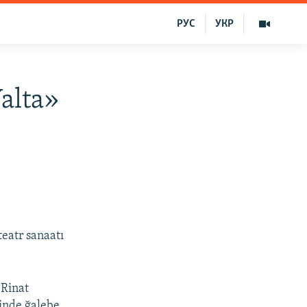
РУС
УКР
Yalta»
eatr sanaatı
 Rinat
inde ğalebe