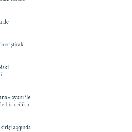
ı ile
arı iştirak
iski
iñ
na» oyunı ile
e birincilikni
kirişi aqqında