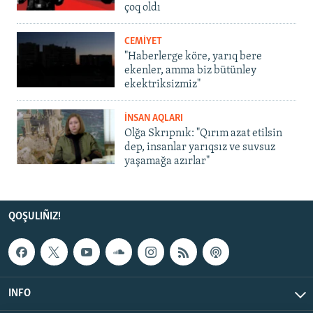
çoq oldı
CEMİYET
"Haberlerge köre, yarıq bere
ekenler, amma biz bütünley
ekektriksizmiz"
İNSAN AQLARI
Olğa Skrıpnık: "Qırım azat etilsin
dep, insanlar yarıqsız ve suvsuz
yaşamağa azırlar"
QOŞULIÑIZ!
INFO