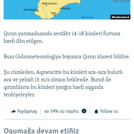
Русский
Українською
Qırım yarımadasında sentâbr 14-18 künleri furtuna
QOŞULIÑIZ!
havfı ilân etilgen.
Bunı Gidrometeorologiya boyunca Qırım idaresi bildire.
RFE/RS bütün saytları
Şu cümleden, Aqmescitte bu künleri ara-sıra bulutlı
ava ve yelniñ 15 m/s olması beklenile. Bunıñ ile
qırımlılarnı bu künleri yanğın havfı aqqında
tenbiyeleyler.
Paylaşmaq
VPN-siz oquñız
Follow us
Oqumağa devam etiñiz