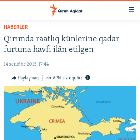
Link
açıqlığı
Esas
HABERLER
mündericege
HABERLER
Qırımda raatlıq künlerine qadar
qaytmaq
SİYASET
Baş
furtuna havfı ilân etilgen
İQTİSADİYAT
navigatsiyağa
qaytmaq
14 sentâbr 2015, 17:44
CEMİYET
Qıdıruvğa
MEDENİYET
Paylaşmaq
VPN-siz oquñız
qaytmaq
İNSAN AQLARI
VİDEO
SÜRET
BLOGLAR
FİKİR