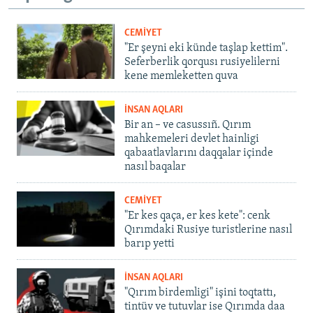
CEMİYET
"Er şeyni eki künde taşlap kettim".
Seferberlik qorqusı rusiyelilerni
kene memleketten quva
İNSAN AQLARI
Bir an – ve casussıñ. Qırım
mahkemeleri devlet hainligi
qabaatlavlarını daqqalar içinde
nasıl baqalar
CEMİYET
"Er kes qaça, er kes kete": cenk
Qırımdaki Rusiye turistlerine nasıl
barıp yetti
İNSAN AQLARI
"Qırım birdemligi" işini toqtattı,
tintüv ve tutuvlar ise Qırımda daa