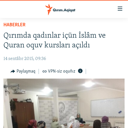
Link
açıqlığı
Esas
HABERLER
mündericege
HABERLER
Qırımda qadınlar içün İslâm ve
qaytmaq
SİYASET
Baş
Quran oquv kursları açıldı
İQTİSADİYAT
navigatsiyağa
qaytmaq
14 sentâbr 2015, 09:36
CEMİYET
Qıdıruvğa
MEDENİYET
Paylaşmaq
VPN-siz oquñız
qaytmaq
İNSAN AQLARI
VİDEO
SÜRET
BLOGLAR
FİKİR