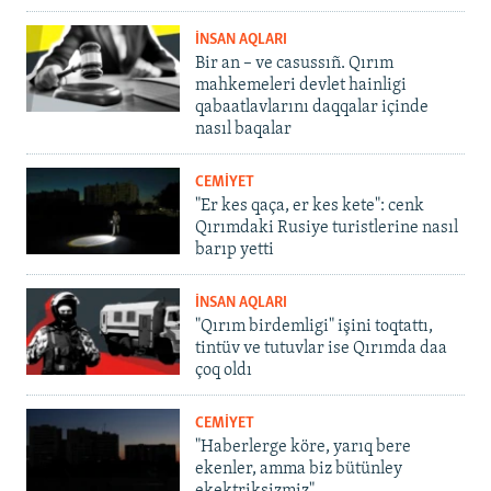
İNSAN AQLARI
Bir an – ve casussıñ. Qırım
mahkemeleri devlet hainligi
qabaatlavlarını daqqalar içinde
nasıl baqalar
CEMİYET
"Er kes qaça, er kes kete": cenk
Qırımdaki Rusiye turistlerine nasıl
barıp yetti
İNSAN AQLARI
"Qırım birdemligi" işini toqtattı,
tintüv ve tutuvlar ise Qırımda daa
çoq oldı
CEMİYET
"Haberlerge köre, yarıq bere
ekenler, amma biz bütünley