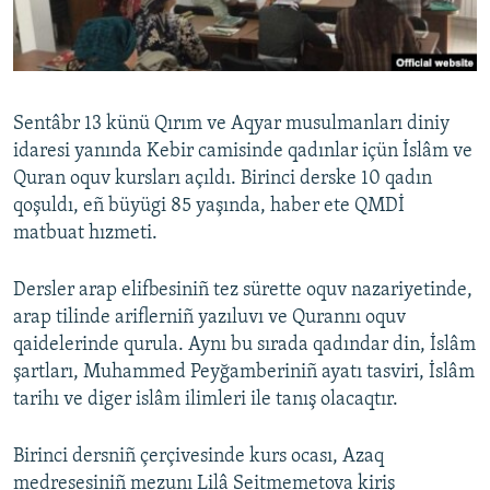
Русский
Українською
Sentâbr 13 künü Qırım ve Aqyar musulmanları diniy
QOŞULIÑIZ!
idaresi yanında Kebir camisinde qadınlar içün İslâm ve
Quran oquv kursları açıldı. Birinci derske 10 qadın
qoşuldı, eñ büyügi 85 yaşında, haber ete QMDİ
matbuat hızmeti.
RFE/RS bütün saytları
Dersler arap elifbesiniñ tez sürette oquv nazariyetinde,
arap tilinde ariflerniñ yazıluvı ve Qurannı oquv
qaidelerinde qurula. Aynı bu sırada qadındar din, İslâm
şartları, Muhammed Peyğamberiniñ ayatı tasviri, İslâm
tarihı ve diger islâm ilimleri ile tanış olacaqtır.
Birinci dersniñ çerçivesinde kurs ocası, Azaq
medresesiniñ mezunı Lilâ Seitmemetova kiriş