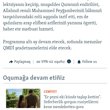
lektsiyasını keçirip, muqaddes Qurannıñ endirilüvi,
Allahnıñ resuli Muhammed Peyğamberiniñ İslâmnıñ
tarqatıluvındaki rolü aqqında tarif etti, em de
qadınlarnı arap elifbesi arifleriniñ yarısına ögretti,
haber ete matbuat hızmeti.
Programma altı ay devam etecek, soñunda mezunlar
QMDİ şeadetnamelerini elde etecek.
Paylaşmaq
VPN-siz oquñız
Follow us
Oqumağa devam etiñiz
CEMİYET
"Er şeyni eki künde taşlap kettim".
Seferberlik qorqusı rusiyelilerni
kene memleketten quva