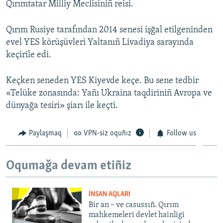
Qırımtatar Milliy Meclisiniñ reisi.
Qırım Rusiye tarafından 2014 senesi işğal etilgeninden
evel YES körüşüvleri Yaltanıñ Livadiya sarayında
keçirile edi.
Keçken seneden YES Kiyevde keçe. Bu sene tedbir
«Telüke zonasında: Yañı Ukraina taqdiriniñ Avropa ve
dünyağa tesiri» şiarı ile keçti.
Paylaşmaq
VPN-siz oquñız
Follow us
Oqumağa devam etiñiz
İNSAN AQLARI
Bir an – ve casussıñ. Qırım
mahkemeleri devlet hainligi