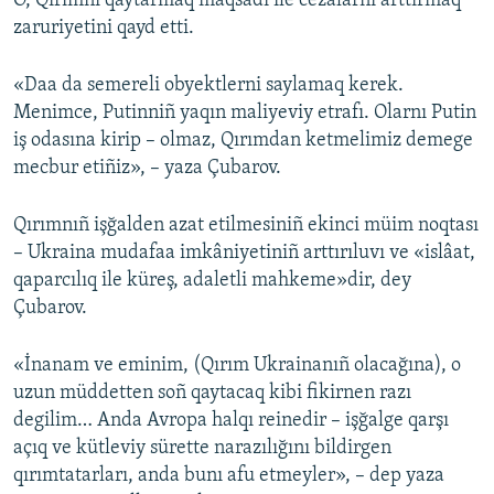
O, Qırımnı qaytarmaq maqsadı ile cezalarnı arttırmaq
zaruriyetini qayd etti.
Русский
Українською
«Daa da semereli obyektlerni saylamaq kerek.
Menimce, Putinniñ yaqın maliyeviy etrafı. Olarnı Putin
QOŞULIÑIZ!
iş odasına kirip – olmaz, Qırımdan ketmelimiz demege
mecbur etiñiz», – yaza Çubarov.
Qırımnıñ işğalden azat etilmesiniñ ekinci müim noqtası
RFE/RS bütün saytları
– Ukraina mudafaa imkâniyetiniñ arttırıluvı ve «islâat,
qaparcılıq ile küreş, adaletli mahkeme»dir, dey
Çubarov.
«İnanam ve eminim, (Qırım Ukrainanıñ olacağına), o
uzun müddetten soñ qaytacaq kibi fikirnen razı
degilim… Anda Avropa halqı reinedir – işğalge qarşı
açıq ve kütleviy sürette narazılığını bildirgen
qırımtatarları, anda bunı afu etmeyler», – dep yaza