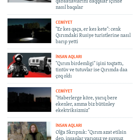
qabaatlavlarını daqqalar içinde
nasıl baqalar
CEMİYET
"Er kes qaça, er kes kete": cenk
Qırımdaki Rusiye turistlerine nasıl
barıp yetti
İNSAN AQLARI
"Qırım birdemligi" işini toqtattı,
tintüv ve tutuvlar ise Qırımda daa
çoq oldı
CEMİYET
"Haberlerge köre, yarıq bere
ekenler, amma biz bütünley
ekektriksizmiz"
İNSAN AQLARI
Olğa Skrıpnık: "Qırım azat etilsin
dep, insanlar yarıqsız ve suvsuz