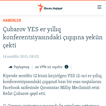
Link
açıqlığı
Esas
HABERLER
mündericege
HABERLER
Çubarov YES er yıllıq
qaytmaq
SİYASET
Baş
konferentsiyasındaki çıqışına yekün
İQTİSADİYAT
navigatsiyağa
çekti
qaytmaq
CEMİYET
Qıdıruvğa
14 sentâbr 2015, 08:02
MEDENİYET
qaytmaq
Paylaşmaq
VPN-siz oquñız
İNSAN AQLARI
Kiyevde sentâbr 12 künü keçirilgen YES 12-nci er yıllıq
VİDEO
konferentsiyasındaki çıqışınıñ bazı bir esas noqtalarını
SÜRET
Facebook saifesinde Qırımtatar Milliy Meclisiniñ reisi
BLOGLAR
Refat Çubarov qayd etti.
FİKİR