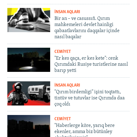
İNSAN AQLARI
Bir an – ve casussıñ. Qırım
mahkemeleri devlet hainligi
qabaatlavlarını daqqalar içinde
nasıl baqalar
CEMİYET
"Er kes qaça, er kes kete": cenk
Qırımdaki Rusiye turistlerine nasıl
barıp yetti
İNSAN AQLARI
"Qırım birdemligi" işini toqtattı,
tintüv ve tutuvlar ise Qırımda daa
çoq oldı
CEMİYET
"Haberlerge köre, yarıq bere
ekenler, amma biz bütünley