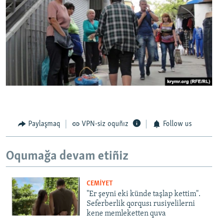
Paylaşmaq
VPN-siz oquñız
Follow us
Oqumağa devam etiñiz
CEMİYET
"Er şeyni eki künde taşlap kettim".
Seferberlik qorqusı rusiyelilerni
kene memleketten quva