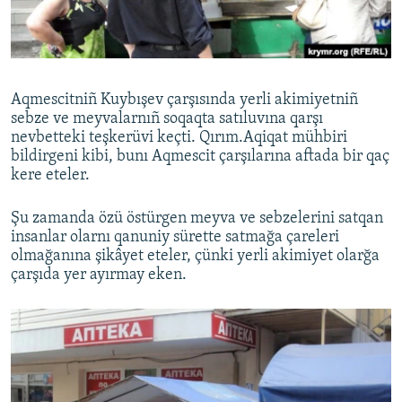
Русский
Українською
Aqmescitniñ Kuybışev çarşısında yerli akimiyetniñ
QOŞULIÑIZ!
sebze ve meyvalarnıñ soqaqta satıluvına qarşı
nevbetteki teşkerüvi keçti. Qırım.Aqiqat mühbiri
bildirgeni kibi, bunı Aqmescit çarşılarına aftada bir qaç
kere eteler.
RFE/RS bütün saytları
Şu zamanda özü östürgen meyva ve sebzelerini satqan
insanlar olarnı qanuniy sürette satmağa çareleri
olmağanına şikâyet eteler, çünki yerli akimiyet olarğa
çarşıda yer ayırmay eken.