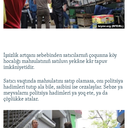
İşsizlik artqanı sebebinden satıcılarnıñ çoqusına köy
hocalığı mahsulatınıñ satıluvı yekâne kâr tapuv
imkâniyetidir.​
​Satıcı vaqtında mahsulatını satıp olamasa, onı politsiya
hadimleri tutıp ala bile, saibini ise cezalaylar. Sebze ya
meyvalarnı politsiya hadimleri ya yoq ete, ya da
çöplükke atalar.