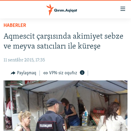
Link
açıqlığı
Esas
HABERLER
mündericege
HABERLER
Aqmescit çarşısında akimiyet sebze
qaytmaq
SİYASET
Baş
ve meyva satıcıları ile küreşe
İQTİSADİYAT
navigatsiyağa
qaytmaq
11 sentâbr 2015, 17:35
CEMİYET
Qıdıruvğa
MEDENİYET
Paylaşmaq
VPN-siz oquñız
qaytmaq
İNSAN AQLARI
VİDEO
SÜRET
BLOGLAR
FİKİR