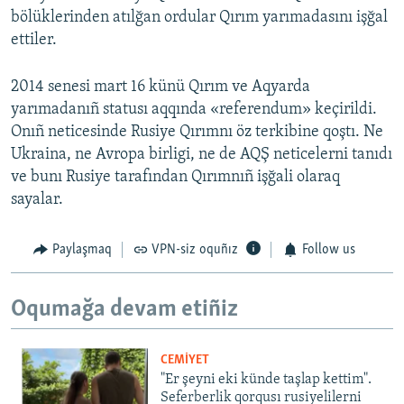
bölüklerinden atılğan ordular Qırım yarımadasını işğal
ettiler.
2014 senesi mart 16 künü Qırım ve Aqyarda
yarımadanıñ statusı aqqında «referendum» keçirildi.
Onıñ neticesinde Rusiye Qırımnı öz terkibine qoştı. Ne
Ukraina, ne Avropa birligi, ne de AQŞ neticelerni tanıdı
ve bunı Rusiye tarafından Qırımnıñ işğali olaraq
sayalar.
Paylaşmaq
VPN-siz oquñız
Follow us
Oqumağa devam etiñiz
CEMİYET
"Er şeyni eki künde taşlap kettim".
Seferberlik qorqusı rusiyelilerni