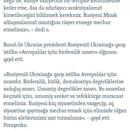
degil de, Rusiye vaziyetniñ bir tertipke ketirilmesine
keder etse, daa da sıñırlayıcı sanktsiyalarnıñ
kirsetilecegini bildirmek kerekmiz. Rusiyeni Minsk
añlaşmalarınıñ mantığına riayet etmege mecbur
etmelimiz», – dedi o.
Bunıñ ile Ukraina prezidenti Rusiyeniñ Ukrainağa qarşı
istilâsı «Avropalılar içün birdemlik sınavı» olğanını
qayd etti.
«Rusiyeniñ Ukrainağa qarşı istilâsı Avropalılar içün
sınavdır. Birdemlik, birlik, demokratiya degerliklerine
sadıqlıq sınavı. Umumiy degerlikler sınavı. Bu sınavdan
keçmek içün, umumiy areket ve tefekkürge muracaat
etmelimiz. Rusiyeni küç siyasetinden vazgeçip, aq
siyasetine qaytmağa mecbur etmek içün elimizde olğan
bütün aletlerimizni azır tutmalımız», – qayd etti
Poroşenko.