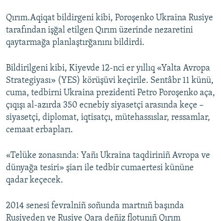
Qırım.Aqiqat bildirgeni kibi, Poroşenko Ukraina Rusiye
tarafından işğal etilgen Qırım üzerinde nezaretini
qaytarmağa planlaştırğanını bildirdi.
Bildirilgeni kibi, Kiyevde 12-nci er yıllıq «Yalta Avropa
Strategiyası» (YES) körüşüvi keçirile. Sentâbr 11 künü,
cuma, tedbirni Ukraina prezidenti Petro Poroşenko aça,
çıqışı al-azırda 350 ecnebiy siyasetçi arasında keçe –
siyasetçi, diplomat, iqtisatçı, mütehassıslar, ressamlar,
cemaat erbapları.
«Telüke zonasında: Yañı Ukraina taqdiriniñ Avropa ve
dünyağa tesiri» şiarı ile tedbir cumaertesi kününe
qadar keçecek.
2014 senesi fevralniñ soñunda martnıñ başında
Rusiyeden ve Rusiye Qara deñiz flotunıñ Qırım