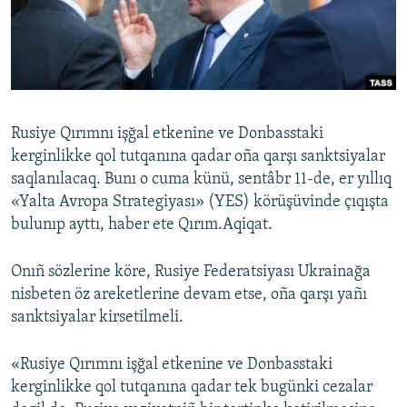
Русский
Українською
QOŞULIÑIZ!
Rusiye Qırımnı işğal etkenine ve Donbasstaki
kerginlikke qol tutqanına qadar oña qarşı sanktsiyalar
saqlanılacaq. Bunı o cuma künü, sentâbr 11-de, er yıllıq
RFE/RS bütün saytları
«Yalta Avropa Strategiyası» (YES) körüşüvinde çıqışta
bulunıp ayttı, haber ete Qırım.Aqiqat.
Onıñ sözlerine köre, Rusiye Federatsiyası Ukrainağa
nisbeten öz areketlerine devam etse, oña qarşı yañı
sanktsiyalar kirsetilmeli.
«Rusiye Qırımnı işğal etkenine ve Donbasstaki
kerginlikke qol tutqanına qadar tek bugünki cezalar