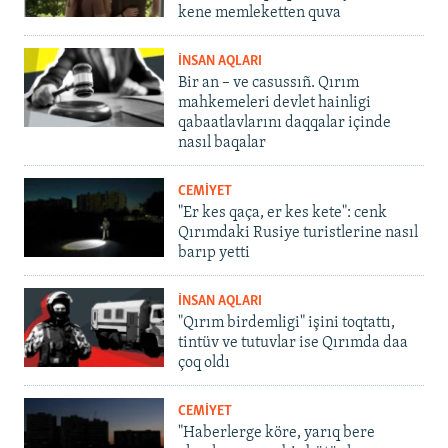
kene memleketten quva
İNSAN AQLARI
Bir an – ve casussıñ. Qırım
mahkemeleri devlet hainligi
qabaatlavlarını daqqalar içinde
nasıl baqalar
CEMİYET
"Er kes qaça, er kes kete": cenk
Qırımdaki Rusiye turistlerine nasıl
barıp yetti
İNSAN AQLARI
"Qırım birdemligi" işini toqtattı,
tintüv ve tutuvlar ise Qırımda daa
çoq oldı
CEMİYET
"Haberlerge köre, yarıq bere