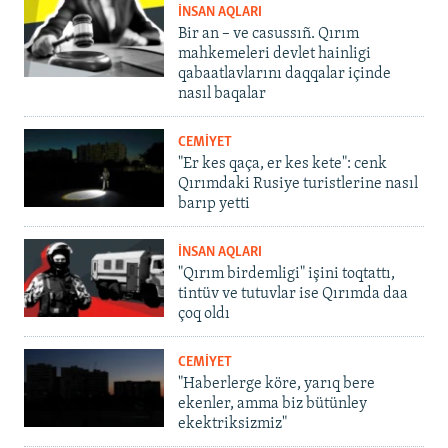
İNSAN AQLARI
Bir an – ve casussıñ. Qırım
mahkemeleri devlet hainligi
qabaatlavlarını daqqalar içinde
nasıl baqalar
CEMİYET
"Er kes qaça, er kes kete": cenk
Qırımdaki Rusiye turistlerine nasıl
barıp yetti
İNSAN AQLARI
"Qırım birdemligi" işini toqtattı,
tintüv ve tutuvlar ise Qırımda daa
çoq oldı
CEMİYET
"Haberlerge köre, yarıq bere
ekenler, amma biz bütünley
ekektriksizmiz"