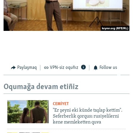
Paylaşmaq
VPN-siz oquñız
Follow us
Oqumağa devam etiñiz
CEMİYET
"Er şeyni eki künde taşlap kettim".
Seferberlik qorqusı rusiyelilerni
kene memleketten quva