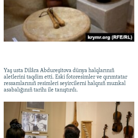
Yaş usta Dilâra Abdureşitova dünya halqlarınıñ
aletlerini taqdim etti. Eski fotoresimler ve qırımtatar
ressamlarınıñ resimleri seyircilerni halqnıñ muzıkal
asabalığınıñ tarihı ile tanıştırdı.