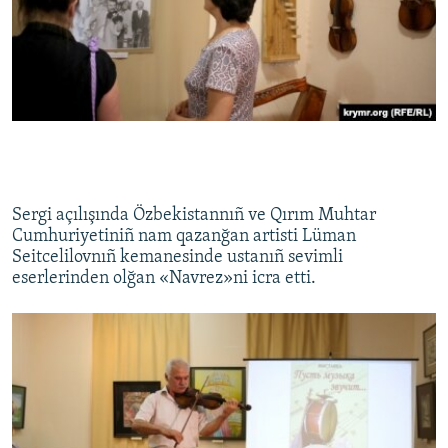
Sergi açılışında Özbekistannıñ ve Qırım Muhtar
Cumhuriyetiniñ nam qazanğan artisti Lüman
Seitcelilovnıñ kemanesinde ustanıñ sevimli
eserlerinden olğan «Navrez»ni icra etti.