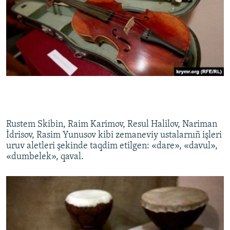
Rustem Skibin, Raim Karimov, Resul Halilov, Nariman
İdrisov, Rasim Yunusov kibi zemaneviy ustalarnıñ işleri
uruv aletleri şekinde taqdim etilgen: «dare», «davul»,
«dumbelek», qaval.