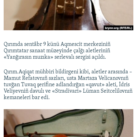
Русский
Українською
QOŞULIÑIZ!
Qırımda sentâbr 9 künü Aqmescit merkeziniñ
Qırımtatar sanaat müzeyinde çalğı aletleriniñ
«Yanğırasın muzıka» serlevalı sergisi açıldı.
RFE/RS bütün saytları
Qırım.Aqiqat mühbiri bildirgeni kibi, aletler arasında –
Mamut Refatovnıñ sazları, usta Martaza Velicanovnıñ
tuvğan Tuvaq şerifine adlandırğan «qavut» aleti, İdris
Veliyevniñ davulı ve «Stradivari» Lüman Seitcelilovnıñ
kemaneleri bar edi.