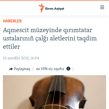
Link
açıqlığı
Esas
HABERLER
mündericege
HABERLER
Aqmescit müzeyinde qırımtatar
qaytmaq
SİYASET
Baş
ustalarınıñ çalğı aletlerini taqdim
İQTİSADİYAT
navigatsiyağa
ettiler
qaytmaq
CEMİYET
Qıdıruvğa
10 sentâbr 2015, 16:04
MEDENİYET
qaytmaq
Paylaşmaq
VPN-siz oquñız
İNSAN AQLARI
VİDEO
SÜRET
BLOGLAR
FİKİR