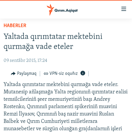
Link
açıqlığı
Esas
HABERLER
mündericege
HABERLER
Yaltada qırımtatar mektebini
qaytmaq
SİYASET
Baş
qurmağa vade eteler
İQTİSADİYAT
navigatsiyağa
qaytmaq
09 sentâbr 2015, 17:24
CEMİYET
Qıdıruvğa
MEDENİYET
Paylaşmaq
VPN-siz oquñız
qaytmaq
İNSAN AQLARI
Yaltada qırımtatar mektebini qurmağa vade eteler.
Mutanesip añlaşmağa Yalta regionınıñ qırımtatar ealisi
VİDEO
temsilcileriniñ şeer memuriyetiniñ başı Andrey
SÜRET
Rostenko, Qırımnıñ parlamenti spikeriniñ muavini
Remzi İlyasov, Qırımnıñ baş nazir muavini Ruslan
BLOGLAR
Balbek ve Qırım Cumhuriyeti milletlerara
FİKİR
munasebetler ve sürgün olunğan grajdanlarnıñ işleri