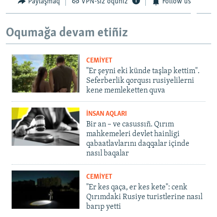
Paylaşmaq
VPN-siz oquñız
Follow us
Oqumağa devam etiñiz
CEMİYET
"Er şeyni eki künde taşlap kettim".
Seferberlik qorqusı rusiyelilerni
kene memleketten quva
İNSAN AQLARI
Bir an – ve casussıñ. Qırım
mahkemeleri devlet hainligi
qabaatlavlarını daqqalar içinde
nasıl baqalar
CEMİYET
"Er kes qaça, er kes kete": cenk
Qırımdaki Rusiye turistlerine nasıl
barıp yetti