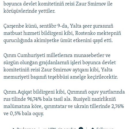
boyunca devlet komitetiniñ reisi Zaur Smirnov ile
Русский
körüşüvlerinde yettiler.
Українською
Çarşenbe künü, sentâbr 9-da, Yalta şeer şurasınıñ
matbuat hızmeti bildirgeni kibi, Rostenko mektepniñ
QOŞULIÑIZ!
qurucılığında akimiyetke ümüt etkenini qayd etti.
Qırım Cumhuriyeti milletlerara munasebetler ve
sürgün olunğan grajdanlarnıñ işleri boyunca devlet
RFE/RS bütün saytları
komitetiniñ reisi Zaur Smirnov aytqanı kibi, Yalta
memuriyeti başınıñ teşebbüsi amelge keçirilecektir.
Qırım.Aqiqat bildirgeni kibi, Qırımnıñ oquv yurtlarında
rus tilinde 96,74% bala tasil ala. Rusiyeli nazirlikniñ
malümatına köre, qırımtatar ve ukrain tillerinde 2,76%
ve 0,5% bala oquy.