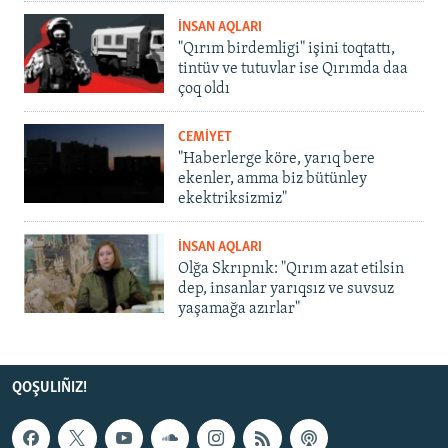
İNSAN AQLARI
"Qırım birdemligi" işini toqtattı,
tintüv ve tutuvlar ise Qırımda daa
çoq oldı
CEMİYET
"Haberlerge köre, yarıq bere
ekenler, amma biz bütünley
ekektriksizmiz"
İNSAN AQLARI
Olğa Skrıpnık: "Qırım azat etilsin
dep, insanlar yarıqsız ve suvsuz
yaşamağa azırlar"
QOŞULIÑIZ!