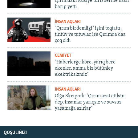
Qırımdaki Rusiye turistlerine nasıl
barıp yetti
İNSAN AQLARI
"Qırım birdemligi" işini toqtattı,
tintüv ve tutuvlar ise Qırımda daa
çoq oldı
CEMİYET
"Haberlerge köre, yarıq bere
ekenler, amma biz bütünley
ekektriksizmiz"
İNSAN AQLARI
Olğa Skrıpnık: "Qırım azat etilsin
dep, insanlar yarıqsız ve suvsuz
yaşamağa azırlar"
QOŞULIÑIZ!