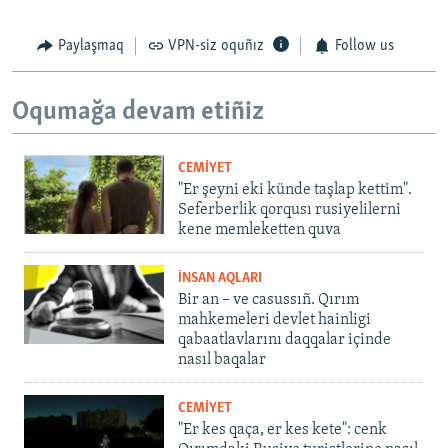
Paylaşmaq
VPN-siz oquñız
Follow us
Oqumağa devam etiñiz
CEMİYET
"Er şeyni eki künde taşlap kettim".
Seferberlik qorqusı rusiyelilerni
kene memleketten quva
İNSAN AQLARI
Bir an – ve casussıñ. Qırım
mahkemeleri devlet hainligi
qabaatlavlarını daqqalar içinde
nasıl baqalar
CEMİYET
"Er kes qaça, er kes kete": cenk