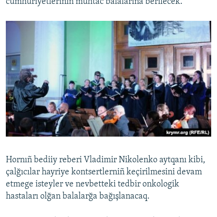
cumhuriyetleriniñ muhtac balalarına berilecek.
Hornıñ bediiy reberi Vladimir Nikolenko aytqanı kibi,
çalğıcılar hayriye kontsertlerniñ keçirilmesini devam
etmege isteyler ve nevbetteki tedbir onkologik
hastaları olğan balalarğa bağışlanacaq.