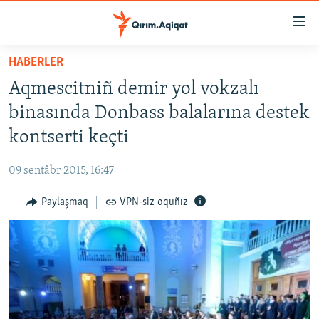
Link
açıqlığı
Esas
HABERLER
mündericege
HABERLER
Aqmescitniñ demir yol vokzalı
qaytmaq
SİYASET
Baş
binasında Donbass balalarına destek
İQTİSADİYAT
navigatsiyağa
kontserti keçti
qaytmaq
CEMİYET
Qıdıruvğa
09 sentâbr 2015, 16:47
MEDENİYET
qaytmaq
Paylaşmaq
VPN-siz oquñız
İNSAN AQLARI
VİDEO
SÜRET
BLOGLAR
FİKİR