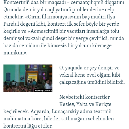
Kontsertniñ daa bir maqsadı – cemaatçılıqnıñ diqqatını
Qırımda demir yol naqliyatınıñ problemlerine celp
etmektir. «Qırım filarmoniyası»nıñ baş müdiri İlya
Pandul degeni kibi, kontsert ilk sefer böyle bir yerde
keçirile ve «Aqmescitniñ bir vaqıtları insanlarğa tolu
demir yol vokzalı şimdi deşet bir yerge çevirildi, mında
bazıda cemidanı ile kimsesiz bir yolcunı körmege
mümkün».
O, yaqında er şey deñişir ve
vokzal kene evel olğanı kibi
çalışacağına ümüdini bildirdi.
Nevbetteki kontsertler
Kezlev, Yalta ve Keriçte
keçirilecek. Aqyarda, Lunaçarskiy adına teatrniñ
malümatına köre, biletler satlımağanı sebebinden
kontsertni lâğu ettiler.