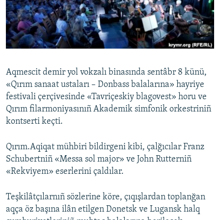
Русский
Українською
QOŞULIÑIZ!
Aqmescit demir yol vokzalı binasında sentâbr 8 künü,
«Qırım sanaat ustaları – Donbass balalarına» hayriye
festivali çerçivesinde «Tavriçeskiy blagovest» horu ve
RFE/RS bütün saytları
Qırım filarmoniyasınıñ Akademik simfonik orkestriniñ
kontserti keçti.
Qırım.Aqiqat mühbiri bildirgeni kibi, çalğıcılar Franz
Schubertniñ «Messa sol major» ve John Rutterniñ
«Rekviyem» eserlerini çaldılar.
Teşkilâtçılarnıñ sözlerine köre, çıqışlardan toplanğan
aqça öz başına ilân etilgen Donetsk ve Lugansk halq