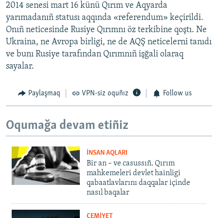
2014 senesi mart 16 künü Qırım ve Aqyarda
yarımadanıñ statusı aqqında «referendum» keçirildi.
Onıñ neticesinde Rusiye Qırımnı öz terkibine qoştı. Ne
Ukraina, ne Avropa birligi, ne de AQŞ neticelerni tanıdı
ve bunı Rusiye tarafından Qırımnıñ işğali olaraq
sayalar.
Paylaşmaq
VPN-siz oquñız
Follow us
Oqumağa devam etiñiz
İNSAN AQLARI
Bir an – ve casussıñ. Qırım
mahkemeleri devlet hainligi
qabaatlavlarını daqqalar içinde
nasıl baqalar
CEMİYET