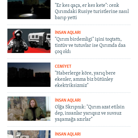
"Er kes qaça, er kes kete": cenk
Qırımdaki Rusiye turistlerine nasıl
barıp yetti
İNSAN AQLARI
"Qırım birdemligi" işini toqtattı,
tintüv ve tutuvlar ise Qırımda daa
çoq oldı
CEMİYET
"Haberlerge köre, yarıq bere
ekenler, amma biz bütünley
ekektriksizmiz"
İNSAN AQLARI
Olğa Skrıpnık: "Qırım azat etilsin
dep, insanlar yarıqsız ve suvsuz
yaşamağa azırlar"
İNSAN AQLARI