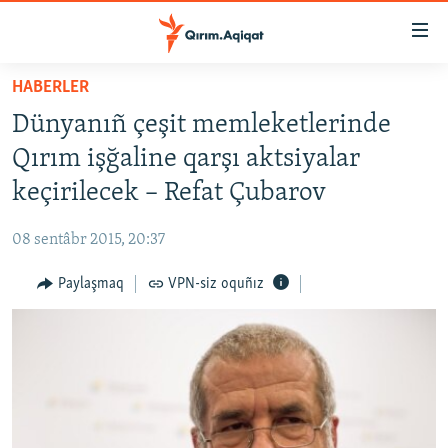
Link
açıqlığı
Esas
HABERLER
mündericege
HABERLER
Dünyanıñ çeşit memleketlerinde
qaytmaq
SİYASET
Baş
Qırım işğaline qarşı aktsiyalar
İQTİSADİYAT
navigatsiyağa
keçirilecek – Refat Çubarov
qaytmaq
CEMİYET
Qıdıruvğa
08 sentâbr 2015, 20:37
MEDENİYET
qaytmaq
Paylaşmaq
VPN-siz oquñız
İNSAN AQLARI
VİDEO
SÜRET
BLOGLAR
FİKİR