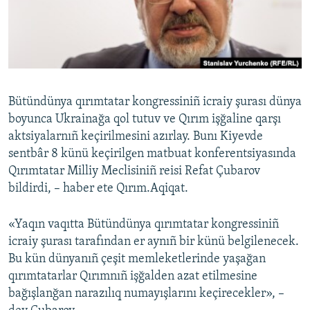
Русский
Українською
QOŞULIÑIZ!
Bütündünya qırımtatar kongressiniñ icraiy şurası dünya
boyunca Ukrainağa qol tutuv ve Qırım işğaline qarşı
aktsiyalarnıñ keçirilmesini azırlay. Bunı Kiyevde
RFE/RS bütün saytları
sentbâr 8 künü keçirilgеn matbuat konferentsiyasında
Qırımtatar Milliy Meclisiniñ reisi Refat Çubarov
bildirdi, – haber ete Qırım.Aqiqat.
«Yaqın vaqıtta Bütündünya qırımtatar kongressiniñ
icraiy şurası tarafından er aynıñ bir künü belgilenecek.
Bu kün dünyanıñ çeşit memleketlerinde yaşağan
qırımtatarlar Qırımnıñ işğalden azat etilmesine
bağışlanğan narazılıq numayışlarını keçirecekler», –