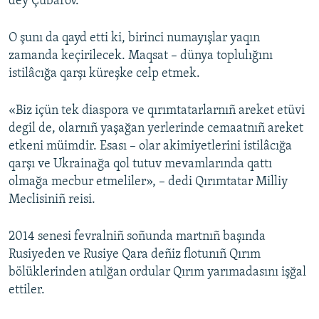
dey Çubarov.
O şunı da qayd etti ki, birinci numayışlar yaqın
zamanda keçirilecek. Maqsat – dünya toplulığını
istilâcığa qarşı küreşke celp etmek.
«Biz içün tek diaspora ve qırımtatarlarnıñ areket etüvi
degil de, olarnıñ yaşağan yerlerinde cemaatnıñ areket
etkeni müimdir. Esası – olar akimiyetlerini istilâcığa
qarşı ve Ukrainağa qol tutuv mevamlarında qattı
olmağa mecbur etmeliler», – dedi Qırımtatar Milliy
Meclisiniñ reisi.
2014 senesi fevralniñ soñunda martnıñ başında
Rusiyeden ve Rusiye Qara deñiz flotunıñ Qırım
bölüklerinden atılğan ordular Qırım yarımadasını işğal
ettiler.