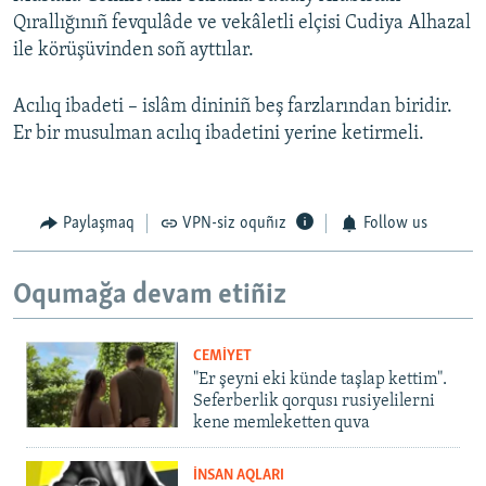
Qırallığınıñ fevqulâde ve vekâletli elçisi Cudiya Alhazal
ile körüşüvinden soñ ayttılar.
Acılıq ibadeti – islâm dininiñ beş farzlarından biridir.
Er bir musulman acılıq ibadetini yerine ketirmeli.
Paylaşmaq
VPN-siz oquñız
Follow us
Oqumağa devam etiñiz
CEMİYET
"Er şeyni eki künde taşlap kettim".
Seferberlik qorqusı rusiyelilerni
kene memleketten quva
İNSAN AQLARI