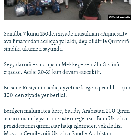
Русский
Українською
Sentâbr 7 künü 150den ziyade musulman «Aqmescit»
QOŞULIÑIZ!
ava limanından acılıqqa yol aldı, dep bildirile Qırımnıñ
şimdiki ükümeti saytında.
Seyyalarnıñ ekinci qısmı Mekkege sentâbr 8 künü
RFE/RS bütün saytları
çıqacaq. Acılıq 20-21 kün devam etecektir.
Bu sene Rusiyeniñ acılıq eyyetine kirgen qırımlılar içün
300-den ziyade yer berildi.
Berilgen malümatqa köre, Saudiy Arabistan 200 Qırım
acısına maddiy yardım köstermege azır. Bunı Ukraina
prezidentiniñ qırımtatar halqı işlerinden vekâletlisi
Mustafa Cemilevniñ Ukraina Saudiy Arabistan