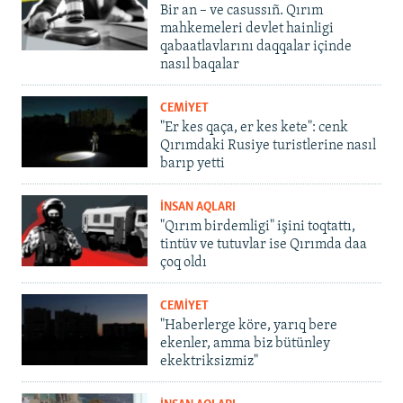
Bir an – ve casussıñ. Qırım
mahkemeleri devlet hainligi
qabaatlavlarını daqqalar içinde
nasıl baqalar
CEMİYET
"Er kes qaça, er kes kete": cenk
Qırımdaki Rusiye turistlerine nasıl
barıp yetti
İNSAN AQLARI
"Qırım birdemligi" işini toqtattı,
tintüv ve tutuvlar ise Qırımda daa
çoq oldı
CEMİYET
"Haberlerge köre, yarıq bere
ekenler, amma biz bütünley
ekektriksizmiz"