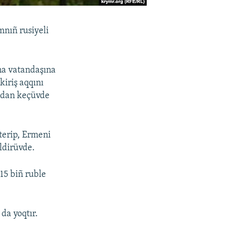
mnıñ rusiyeli
ina vatandaşına
kiriş aqqını
ından keçüvde
terip, Ermeni
ildirüvde.
15 biñ ruble
da yoqtır.