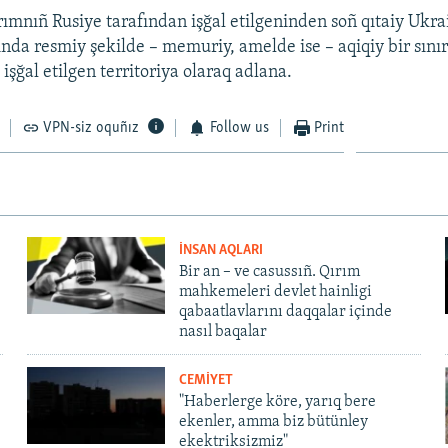
rımnıñ Rusiye tarafından işğal etilgeninden soñ qıtaiy Ukra
nda resmiy şekilde – memuriy, amelde ise – aqiqiy bir sınır
işğal etilgen territoriya olaraq adlana.
VPN-siz oquñız
Follow us
Print
İNSAN AQLARI
Bir an – ve casussıñ. Qırım
mahkemeleri devlet hainligi
qabaatlavlarını daqqalar içinde
nasıl baqalar
CEMİYET
"Haberlerge köre, yarıq bere
ekenler, amma biz bütünley
ekektriksizmiz"