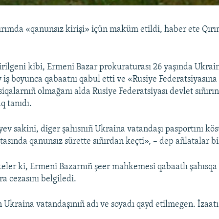
ırımda «qanunsız kirişi» içün maküm etildi, haber ete Qırı
irilgeni kibi, Ermeni Bazar prokuraturası 26 yaşında Ukra
 iş boyunca qabaatnı qabul etti ve «Rusiye Federatsiyasına 
siqalarnıñ olmağanı alda Rusiye Federatsiyası devlet sıñır
q tanıdı.
ev sakini, diger şahısnıñ Ukraina vatandaşı pasportını kös
tasında qanunsız sürette sıñırdan keçti», – dep añlatalar b
teler ki, Ermeni Bazarnıñ şeer mahkemesi qabaatlı şahısqa 
a cezasını belgiledi.
Ukraina vatandaşınıñ adı ve soyadı qayd etilmegen. İzaatı 