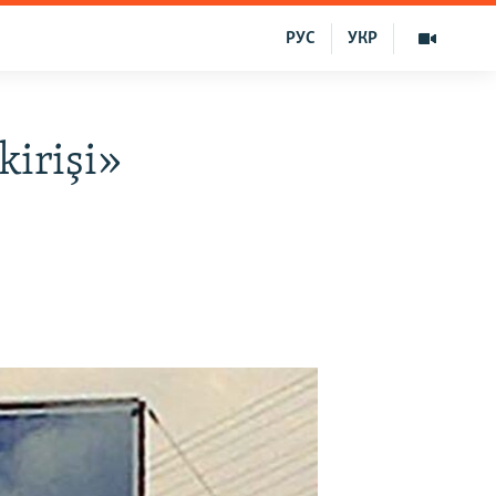
РУС
УКР
kirişi»