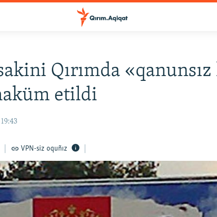
sakini Qırımda «qanunsız 
aküm etildi
 19:43
VPN-siz oquñız