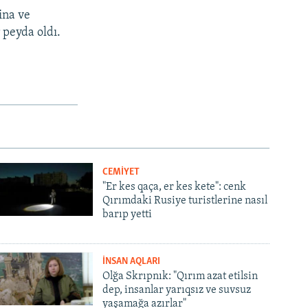
ina ve
 peyda oldı.
CEMİYET
"Er kes qaça, er kes kete": cenk
Qırımdaki Rusiye turistlerine nasıl
barıp yetti
İNSAN AQLARI
Olğa Skrıpnık: "Qırım azat etilsin
dep, insanlar yarıqsız ve suvsuz
yaşamağa azırlar"