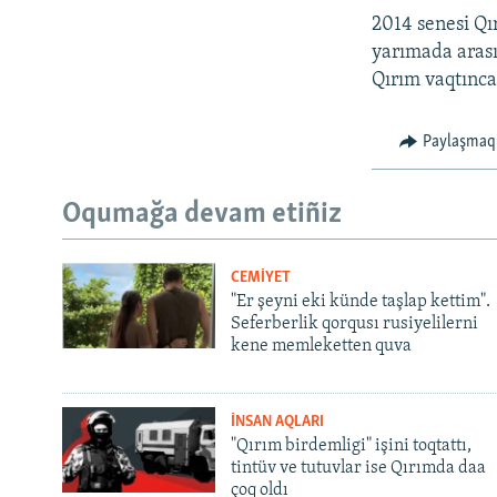
2014 senesi Qı
yarımada arası
Qırım vaqtınca 
Paylaşmaq
Oqumağa devam etiñiz
CEMİYET
"Er şeyni eki künde taşlap kettim".
Seferberlik qorqusı rusiyelilerni
kene memleketten quva
İNSAN AQLARI
"Qırım birdemligi" işini toqtattı,
tintüv ve tutuvlar ise Qırımda daa
çoq oldı