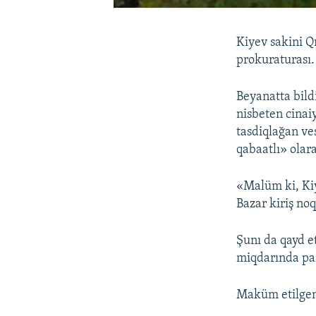
Kiyev sakini Q
prokuraturası.
Beyanatta bild
nisbeten cinaiy
tasdiqlağan ve
qabaatlı» olara
«Malüm ki, Kiy
Bazar kiriş noq
Şunı da qayd e
miqdarında par
Maküm etilgen 