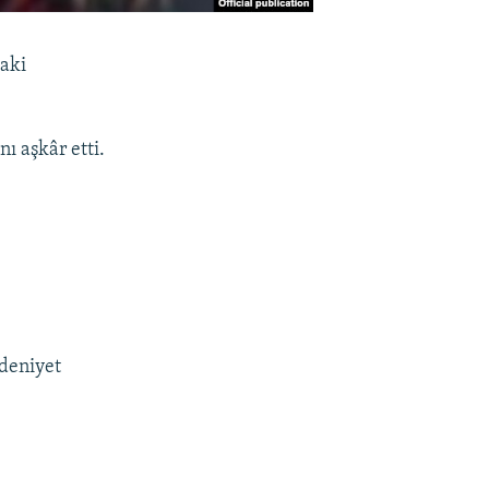
daki
ı aşkâr etti.
deniyet