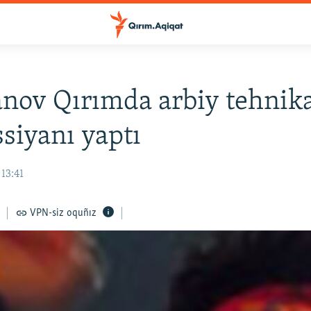
ov Qırımda arbiy tehnika
ssiyanı yaptı
 13:41
VPN-siz oquñız