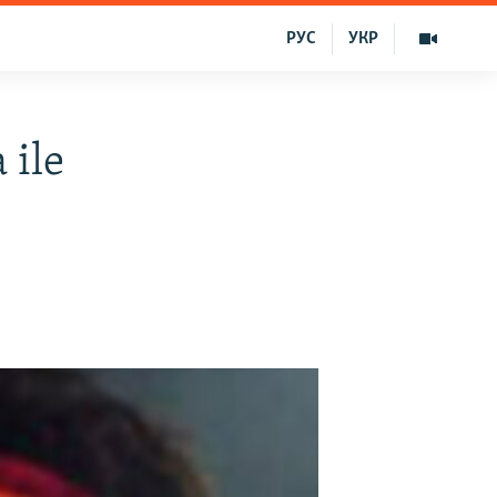
РУС
УКР
 ile