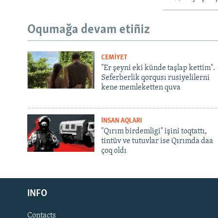
Oqumağa devam etiñiz
CEMİYET
"Er şeyni eki künde taşlap kettim".
Seferberlik qorqusı rusiyelilerni
kene memleketten quva
İNSAN AQLARI
"Qırım birdemligi" işini toqtattı,
tintüv ve tutuvlar ise Qırımda daa
çoq oldı
Русский
INFO
Українською
Contacts