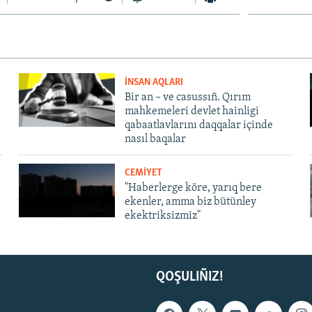
İNSAN AQLARI
Bir an – ve casussıñ. Qırım
mahkemeleri devlet hainligi
qabaatlavlarını daqqalar içinde
nasıl baqalar
CEMİYET
"Haberlerge köre, yarıq bere
ekenler, amma biz bütünley
ekektriksizmiz"
QOŞULIÑIZ!