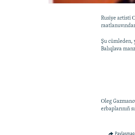
Rusiye artisti
raatlanuvından 
Şu cümleden, y
Balıqlava manza
Оleg Gazmanov
erbaplarınıñ sı
Paylaşmaq