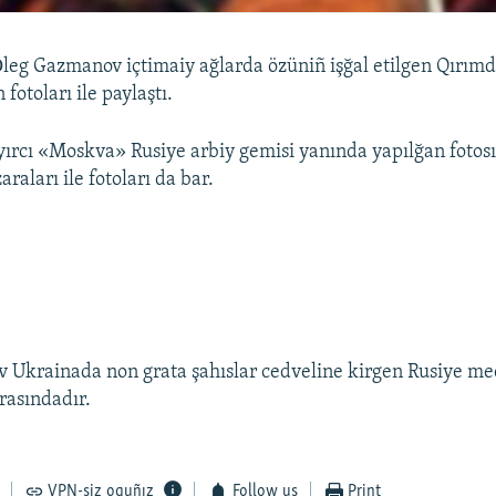
 Оleg Gazmanov içtimaiy ağlarda özüniñ işğal etilgen Qırım
fotoları ile paylaştı.
ırcı «Moskva» Rusiye arbiy gemisi yanında yapılğan fotosın
raları ile fotoları da bar.
 Ukrainada non grata şahıslar cedveline kirgen Rusiye me
rasındadır.
VPN-siz oquñız
Follow us
Print