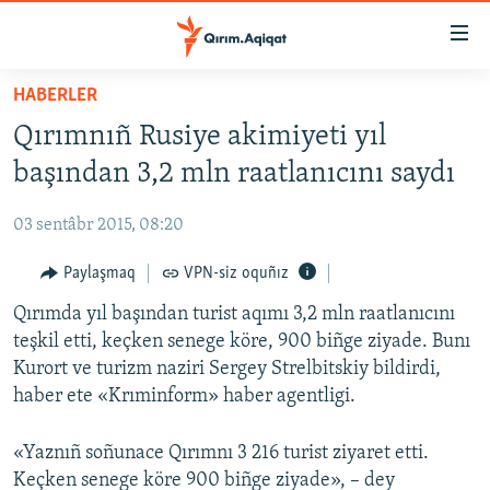
Link
açıqlığı
Esas
HABERLER
mündericege
HABERLER
Qırımnıñ Rusiye akimiyeti yıl
qaytmaq
SİYASET
Baş
başından 3,2 mln raatlanıcını saydı
İQTİSADİYAT
navigatsiyağa
qaytmaq
03 sentâbr 2015, 08:20
CEMİYET
Qıdıruvğa
MEDENİYET
Paylaşmaq
VPN-siz oquñız
qaytmaq
İNSAN AQLARI
Qırımda yıl başından turist aqımı 3,2 mln raatlanıcını
teşkil etti, keçken senege köre, 900 biñge ziyade. Bunı
VİDEO
Kurort ve turizm naziri Sergey Strelbitskiy bildirdi,
SÜRET
haber ete «Krıminform» haber agentligi.
BLOGLAR
«Yaznıñ soñunace Qırımnı 3 216 turist ziyaret etti.
FİKİR
Keçken senege köre 900 biñge ziyade», – dey