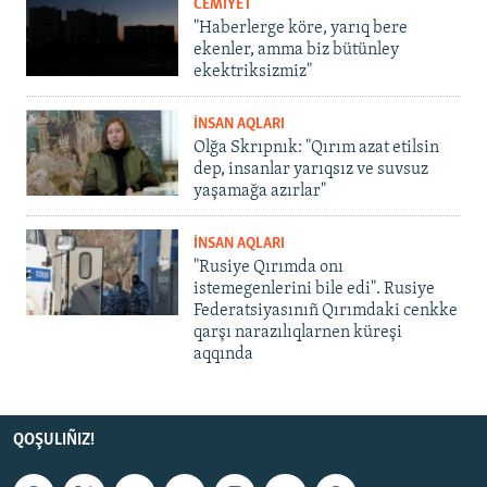
CEMİYET
"Haberlerge köre, yarıq bere
ekenler, amma biz bütünley
ekektriksizmiz"
İNSAN AQLARI
Olğa Skrıpnık: "Qırım azat etilsin
dep, insanlar yarıqsız ve suvsuz
yaşamağa azırlar"
İNSAN AQLARI
"Rusiye Qırımda onı
istemegenlerini bile edi". Rusiye
Federatsiyasınıñ Qırımdaki cenkke
qarşı narazılıqlarnen küreşi
aqqında
QOŞULIÑIZ!