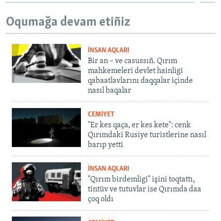
Oqumağa devam etiñiz
İNSAN AQLARI
Bir an – ve casussıñ. Qırım
mahkemeleri devlet hainligi
qabaatlavlarını daqqalar içinde
nasıl baqalar
CEMİYET
"Er kes qaça, er kes kete": cenk
Qırımdaki Rusiye turistlerine nasıl
barıp yetti
İNSAN AQLARI
"Qırım birdemligi" işini toqtattı,
tintüv ve tutuvlar ise Qırımda daa
çoq oldı