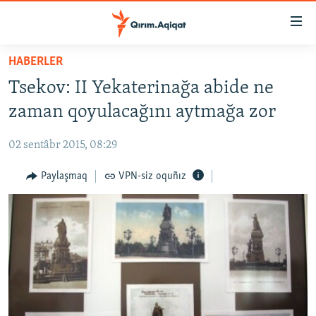
Link
açıqlığı
Esas
HABERLER
mündericege
HABERLER
Tsekov: II Yekaterinağa abide ne
qaytmaq
SİYASET
Baş
zaman qoyulacağını aytmağa zor
İQTİSADİYAT
navigatsiyağa
qaytmaq
02 sentâbr 2015, 08:29
CEMİYET
Qıdıruvğa
MEDENİYET
Paylaşmaq
VPN-siz oquñız
qaytmaq
İNSAN AQLARI
VİDEO
SÜRET
BLOGLAR
FİKİR