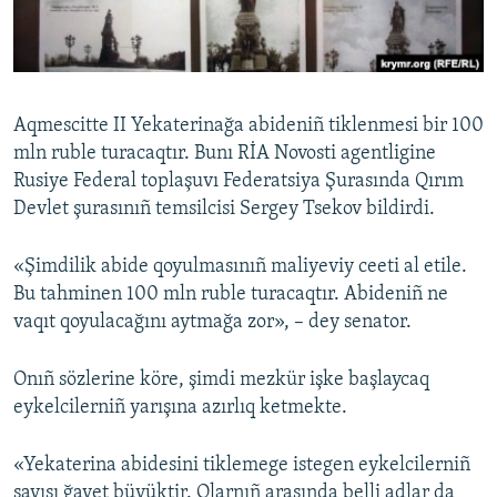
Русский
Українською
Aqmescitte II Yekaterinağa abideniñ tiklenmesi bir 100
QOŞULIÑIZ!
mln ruble turacaqtır. Bunı RİA Novosti agentligine
Rusiye Federal toplaşuvı Federatsiya Şurasında Qırım
Devlet şurasınıñ temsilcisi Sergey Tsekov bildirdi.
RFE/RS bütün saytları
«Şimdilik abide qoyulmasınıñ maliyeviy ceeti al etile.
Bu tahminen 100 mln ruble turacaqtır. Abideniñ ne
vaqıt qoyulacağını aytmağa zor», – dey senator.
Onıñ sözlerine köre, şimdi mezkür işke başlaycaq
eykelcilerniñ yarışına azırlıq ketmekte.
«Yekaterina abidesini tiklemege istegen eykelcilerniñ
sayısı ğayet büyüktir. Olarnıñ arasında belli adlar da