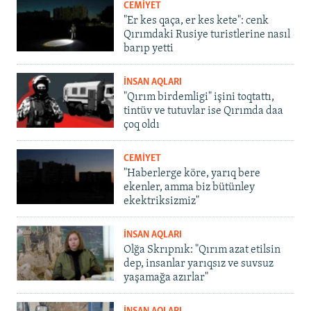
CEMİYET
"Er kes qaça, er kes kete": cenk
Qırımdaki Rusiye turistlerine nasıl
barıp yetti
İNSAN AQLARI
"Qırım birdemligi" işini toqtattı,
tintüv ve tutuvlar ise Qırımda daa
çoq oldı
CEMİYET
"Haberlerge köre, yarıq bere
ekenler, amma biz bütünley
ekektriksizmiz"
İNSAN AQLARI
Olğa Skrıpnık: "Qırım azat etilsin
dep, insanlar yarıqsız ve suvsuz
yaşamağa azırlar"