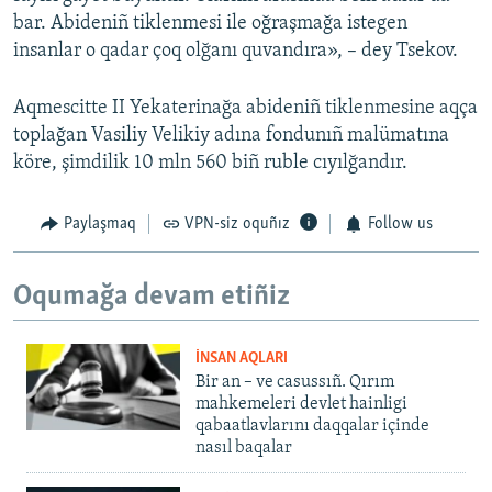
bar. Abideniñ tiklenmesi ile oğraşmağa istegen
insanlar o qadar çoq olğanı quvandıra», – dey Tsekov.
Aqmescitte II Yekaterinağa abideniñ tiklenmesine aqça
toplağan Vasiliy Velikiy adına fondunıñ malümatına
köre, şimdilik 10 mln 560 biñ ruble cıyılğandır.
Paylaşmaq
VPN-siz oquñız
Follow us
Oqumağa devam etiñiz
İNSAN AQLARI
Bir an – ve casussıñ. Qırım
mahkemeleri devlet hainligi
qabaatlavlarını daqqalar içinde
nasıl baqalar