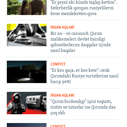
"Er şeyni eki künde taşlap kettim".
Seferberlik qorqusı rusiyelilerni
kene memleketten quva
İNSAN AQLARI
Bir an – ve casussıñ. Qırım
mahkemeleri devlet hainligi
qabaatlavlarını daqqalar içinde
nasıl baqalar
CEMİYET
"Er kes qaça, er kes kete": cenk
Qırımdaki Rusiye turistlerine nasıl
barıp yetti
İNSAN AQLARI
"Qırım birdemligi" işini toqtattı,
tintüv ve tutuvlar ise Qırımda daa
çoq oldı
CEMİYET