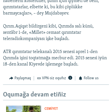
haberlerni kösterdiler, şunıñ içün qıymeti de belli,
qırımtatarlar, elbette ki, bu kibi çöplükke
barmaycaqlar», – dey Mujdabayev.
Qırım.Aqiqat bildirgeni kibi, Qırımda salı künü,
sentâbr 1-de, «Millet» cemaat qırımtatar
teleradiokompaniyası işke başladı.
ATR qırımtatar telekanalı 2015 senesi aprel 1-den
Qırımda işini toqtatmağa mecbur edi. 2015 senesi iyün
18-den kanal Kiyevde işlemege başladı.
Paylaşmaq
VPN-siz oquñız
Follow us
Oqumağa devam etiñiz
CEMİYET