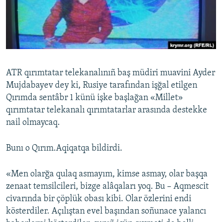
Русский
Українською
QOŞULIÑIZ!
ATR qırımtatar telekanalınıñ baş müdiri muavini Ayder
Mujdabayev dey ki, Rusiye tarafından işğal etilgen
Qırımda sentâbr 1 künü işke başlağan «Millet»
RFE/RS bütün saytları
qırımtatar telekanalı qırımtatarlar arasında destekke
nail olmaycaq.
Bunı o Qırım.Aqiqatqa bildirdi.
«Men olarğa qulaq asmayım, kimse asmay, olar başqa
zenaat temsilcileri, bizge alâqaları yoq. Bu – Aqmescit
civarında bir çöplük obası kibi. Olar özlerini endi
kösterdiler. Açılıştan evel başından soñunace yalancı