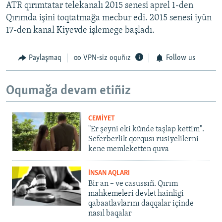
ATR qırımtatar telekanalı 2015 senesi aprel 1-den
Qırımda işini toqtatmağa mecbur edi. 2015 senesi iyün
17-den kanal Kiyevde işlemege başladı.
Paylaşmaq
VPN-siz oquñız
Follow us
Oqumağa devam etiñiz
CEMİYET
"Er şeyni eki künde taşlap kettim".
Seferberlik qorqusı rusiyelilerni
kene memleketten quva
İNSAN AQLARI
Bir an – ve casussıñ. Qırım
mahkemeleri devlet hainligi
qabaatlavlarını daqqalar içinde
nasıl baqalar