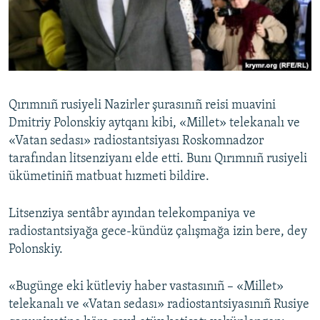
Русский
Українською
QOŞULIÑIZ!
Qırımnıñ rusiyeli Nazirler şurasınıñ reisi muavini
Dmitriy Polonskiy aytqanı kibi, «Millet» telekanalı ve
«Vatan sedası» radiostantsiyası Roskomnadzor
RFE/RS bütün saytları
tarafından litsenziyanı elde etti. Bunı Qırımnıñ rusiyeli
ükümetiniñ matbuat hızmeti bildire.
Litsenziya sentâbr ayından telekompaniya ve
radiostantsiyağa gece-kündüz çalışmağa izin bere, dey
Polonskiy.
«Bugünge eki kütleviy haber vastasınıñ – «Millet»
telekanalı ve «Vatan sedası» radiostantsiyasınıñ Rusiye