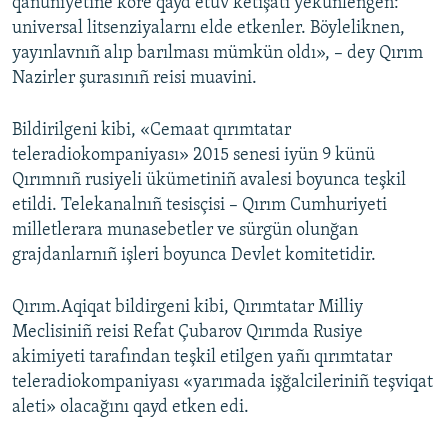
qanuniyetine köre qayd etüv ketişatı yekünlengen:
universal litsenziyalarnı elde etkenler. Böyleliknen,
yayınlavnıñ alıp barılması mümkün oldı», – dey Qırım
Nazirler şurasınıñ reisi muavini.
Bildirilgeni kibi, «Cemaat qırımtatar
teleradiokompaniyası» 2015 senesi iyün 9 künü
Qırımnıñ rusiyeli ükümetiniñ avalesi boyunca teşkil
etildi. Telekanalnıñ tesisçisi – Qırım Cumhuriyeti
milletlerara munasebetler ve sürgün olunğan
grajdanlarnıñ işleri boyunca Devlet komitetidir.
Qırım.Aqiqat bildirgeni kibi, Qırımtatar Milliy
Meclisiniñ reisi Refat Çubarov Qırımda Rusiye
akimiyeti tarafından teşkil etilgen yañı qırımtatar
teleradiokompaniyası «yarımada işğalcileriniñ teşviqat
aleti» olacağını qayd etken edi.