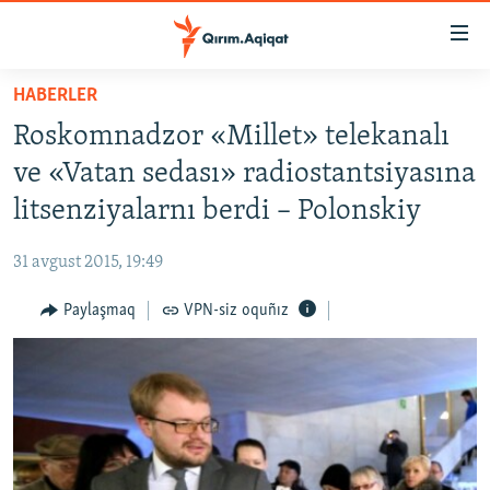
Link
açıqlığı
Esas
HABERLER
mündericege
HABERLER
Roskomnadzor «Millet» telekanalı
qaytmaq
SİYASET
Baş
ve «Vatan sedası» radiostantsiyasına
İQTİSADİYAT
navigatsiyağa
litsenziyalarnı berdi – Polonskiy
qaytmaq
CEMİYET
Qıdıruvğa
31 avgust 2015, 19:49
MEDENİYET
qaytmaq
Paylaşmaq
VPN-siz oquñız
İNSAN AQLARI
VİDEO
SÜRET
BLOGLAR
FİKİR