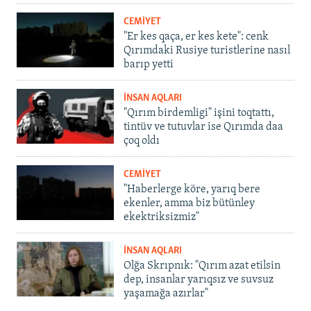
CEMİYET
"Er kes qaça, er kes kete": cenk
Qırımdaki Rusiye turistlerine nasıl
barıp yetti
İNSAN AQLARI
"Qırım birdemligi" işini toqtattı,
tintüv ve tutuvlar ise Qırımda daa
çoq oldı
CEMİYET
"Haberlerge köre, yarıq bere
ekenler, amma biz bütünley
ekektriksizmiz"
İNSAN AQLARI
Olğa Skrıpnık: "Qırım azat etilsin
dep, insanlar yarıqsız ve suvsuz
yaşamağa azırlar"